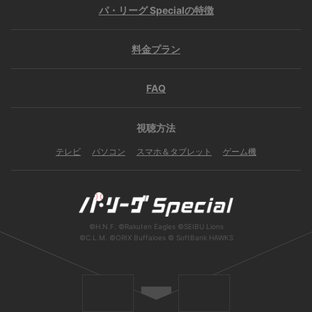
パ・リーグ Specialの特徴
料金プラン
FAQ
視聴方法
テレビ
パソコン
スマホ＆タブレット
ゲーム機
会員設定
会員情報
閉じる
©H.N.F. ©Rakuten Eagles ©SEIBU Lions
©C.L.M. ©ORIX Buffaloes © SoftBank HAWKS
基本情報、本人連絡先、パスワード 、クレ
会員情報変更
ジットカード情報の変更が可能です。
決済方法変更
決済方法の変更が可能です。