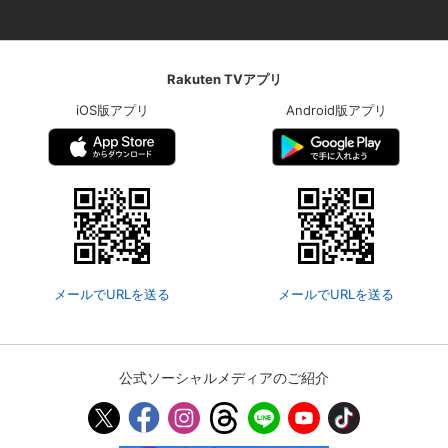
購入明細
４ヵ月分の購入明細の確認が可能です。
Rakuten TVアプリ
iOS版アプリ
Android版アプリ
現在獲得済みのお得なクーポンを確認でき
Myクーポン
ます。
レンタル、購入、定額見放題の購入履歴の
購入履歴
確認が可能です。こちらから視聴いただく
と便利です。
お気に入りに登録した作品を確認できま
お気に入り
す。お気に入りに追加した作品の削除も可
能です。
メールでURLを送る
メールでURLを送る
サイト内の閲覧履歴を確認できます。履歴
閲覧履歴
の削除も可能です。
公式ソーシャルメディアのご紹介
サイト内で表示される作品の表示制限が可
視聴年齢制限
能です。5段階の年齢区分から選択できま
す。