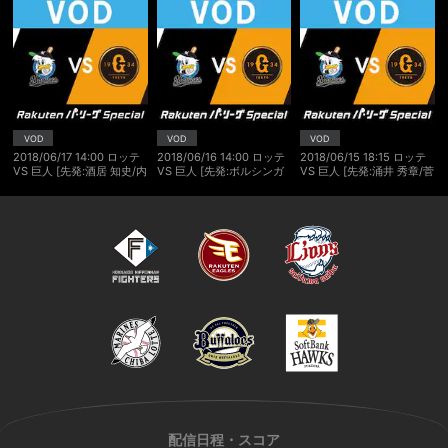
VOD
VOD
VOD
2018/06/17 14:00 ロッテ
2018/06/16 14:00 ロッテ
2018/06/15 18:15 ロッテ
VS 巨人 [先発:酒居 知史/内
VS 巨人 [先発:ボルシンガ
VS 巨人 [先発:涌井 秀章/菅
海 哲也]
ー/田口 麗斗]
野 智之]
配信日程・スコア