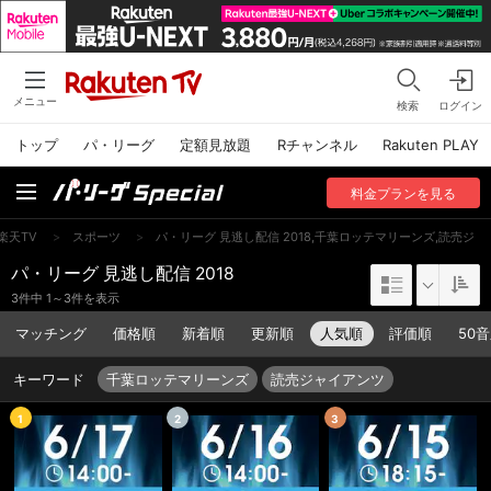
メニュー
検索
ログイン
トップ
パ・リーグ
定額見放題
Rチャンネル
Rakuten PLAY
料金
プラン
を見る
楽天TV
>
スポーツ
>
パ・リーグ 見逃し配信 2018,千葉ロッテマリーンズ,読売ジ
パ・リーグ 見逃し配信 2018
3件中 1～3件を表示
マッチング
価格順
新着順
更新順
人気順
評価順
50
キーワード
千葉ロッテマリーンズ
読売ジャイアンツ
1
2
3