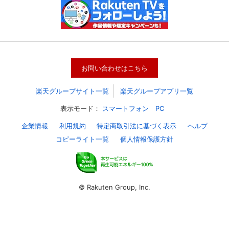
スマホなどでRakuten TVを視聴する際のデ
視聴デバイス一覧
バイス連携の設定ができます。
視聴年齢制限の変更時にパスコード入力が
パスコード設定
求められるのでお子さまがいても安心で
す。
お問い合わせはこちら
メルマガの配信停止、配信先のメールアド
楽天グループサイト一覧
楽天グループアプリ一覧
メルマガ
レスの変更が可能です。
表示モード：
スマートフォン
PC
定額見放題コンテンツの解約はこちらから
企業情報
利用規約
特定商取引法に基づく表示
ヘルプ
定額見放題解約
可能です。
コピーライト一覧
個人情報保護方針
ログアウト
© Rakuten Group, Inc.