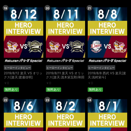
19
20
21
スマホなどでRakuten TVを視聴する際のデ
視聴デバイス一覧
バイス連携の設定ができます。
視聴年齢制限の変更時にパスコード入力が
パスコード設定
求められるのでお子さまがいても安心で
す。
メルマガの配信停止、配信先のメールアド
メルマガ
レスの変更が可能です。
ヒーローインタビュー
ヒーローインタビュー
ヒーローインタビュー
定額見放題コンテンツの解約はこちらから
2019/8/12 楽天 VS オリッ
2019/8/11 楽天 VS オリッ
2019/8/8 西武 VS 楽天[楽
定額見放題解約
可能です。
クス[楽天:渡邊佳明]
クス[楽天:茂木栄五郎/和田
天:浅村栄斗]
恋]
￥
0
￥
0
￥
0
無料あり
無料あり
無料あり
ログアウト
22
23
24