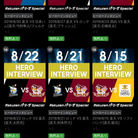
ヒーローインタビュー
ヒーローインタビュー
ヒーローインタビュー
購入明細
４ヵ月分の購入明細の確認が可能です。
2019/8/30 楽天 VS 日本ハ
2019/8/27 楽天 VS ロッテ
2019/8/25 西武 VS 楽天
ム[楽天:弓削隼人/フェルナ
[楽天:ブラッシュ]
[楽天:石橋良太]
ンド]
￥
0
￥
0
￥
0
現在獲得済みのお得なクーポンを確認でき
無料あり
無料あり
無料あり
Myクーポン
ます。
16
17
18
レンタル、購入、定額見放題の購入履歴の
購入履歴
確認が可能です。こちらから視聴いただく
と便利です。
お気に入りに登録した作品を確認できま
お気に入り
す。お気に入りに追加した作品の削除も可
能です。
サイト内の閲覧履歴を確認できます。履歴
閲覧履歴
の削除も可能です。
ヒーローインタビュー
ヒーローインタビュー
ヒーローインタビュー
2019/8/22 ロッテ VS 楽天
2019/8/21 ロッテ VS 楽天
2019/8/15 楽天 VS ソフト
[楽天:太田光]
[楽天:則本昂大]
バンク[楽天:銀次]
サイト内で表示される作品の表示制限が可
視聴年齢制限
能です。5段階の年齢区分から選択できま
￥
0
￥
0
￥
0
す。
無料あり
無料あり
無料あり