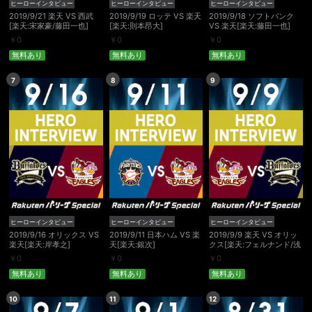
ヒーローインタビュー
ヒーローインタビュー
ヒーローインタビュー
2019/9/21 楽天 VS 西武
2019/9/19 ロッテ VS 楽天
2019/9/18 ソフトバンク
[楽天:宋家豪/藤田一也]
[楽天:則本昂大]
VS 楽天[楽天:藤田一也]
￥
0
￥
0
￥
0
無料あり
無料あり
無料あり
7
8
9
ヒーローインタビュー
ヒーローインタビュー
ヒーローインタビュー
2019/9/16 オリックス VS
2019/9/11 日本ハム VS 楽
2019/9/9 楽天 VS オリッ
楽天[楽天:岸孝之]
天[楽天:銀次]
クス[楽天:フェルナンド/浅
村栄斗/松井裕樹]
￥
0
￥
0
￥
0
無料あり
無料あり
無料あり
10
11
12