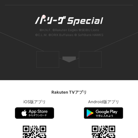
©H.N.F. ©Rakuten Eagles ©SEIBU Lions
©C.L.M. ©ORIX Buffaloes © SoftBank HAWKS
ンは2種類
ラン会員
年額プラン会員
Rakuten TVアプリ
iOS版アプリ
Android版アプリ
○
○