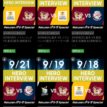
ヒーローインタビュー
ヒーローインタビュー
ヒーローインタビュー
2019/10/5 ソフトバンク
2019/9/24 楽天 VS ソフト
2019/9/22 楽天 VS 西武
VS 楽天[楽天:浅村栄斗]
バンク[楽天:ウィーラー/宋
[楽天:石橋良太/浅村栄斗]
家豪]
￥
0
￥
0
￥
0
無料あり
無料あり
無料あり
4
5
6