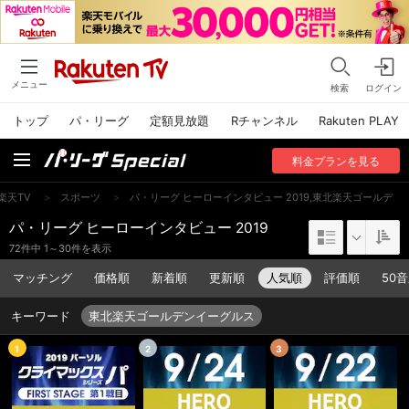
メニュー
検索
ログイン
トップ
パ・リーグ
定額見放題
Rチャンネル
Rakuten PLAY
料金
プラン
を見る
楽天TV
>
スポーツ
>
パ・リーグ ヒーローインタビュー 2019,東北楽天ゴールデン
パ・リーグ ヒーローインタビュー 2019
72件中 1～30件を表示
マッチング
価格順
新着順
更新順
人気順
評価順
50
キーワード
東北楽天ゴールデンイーグルス
1
2
3