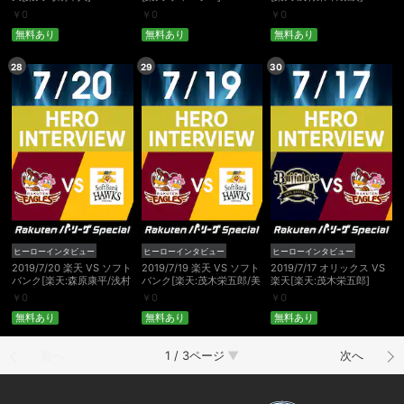
￥
0
￥
0
￥
0
無料あり
無料あり
無料あり
28
29
30
ヒーローインタビュー
ヒーローインタビュー
ヒーローインタビュー
2019/7/20 楽天 VS ソフト
2019/7/19 楽天 VS ソフト
2019/7/17 オリックス VS
バンク[楽天:森原康平/浅村
バンク[楽天:茂木栄五郎/美
楽天[楽天:茂木栄五郎]
栄斗]
馬学]
￥
0
￥
0
￥
0
無料あり
無料あり
無料あり
前へ
1 / 3ページ
次へ