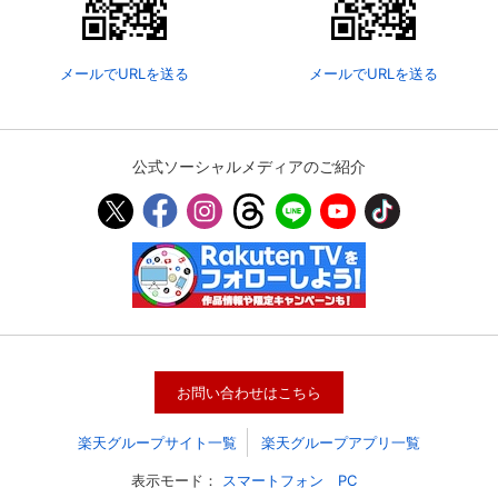
見放題
すべて見放題
メールでURLを送る
メールでURLを送る
月額プランより
！
¥2,575
お
年間
も
得!!
公式ソーシャルメディアのご紹介
年額¥5,602
(税込)
02
(税込)
月額¥467(税込)
プラン
年額プラン
続きへ
購入手続きへ
お問い合わせはこちら
楽天モバイルご契約者様であれば、
用料金のみで『Rakuten
楽天グループサイト一覧
楽天グループアプリ一覧
聴いただけます。
表示モード：
スマートフォン
PC