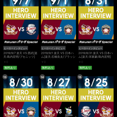
ヒーローインタビュー
ヒーローインタビュー
ヒーローインタビュー
2019/9/7 楽天 VS 西武[楽
2019/9/1 楽天 VS 日本ハ
2019/8/31 楽天 VS 日本ハ
天:島内宏明/ブセニッツ]
ム[楽天:石橋良太/ブラッシ
ム[楽天:宋家豪/島内宏明]
ュ]
￥
0
￥
0
￥
0
無料あり
無料あり
無料あり
会員設定
会員情報
閉じる
13
14
15
基本情報、本人連絡先、パスワード 、クレ
会員情報変更
ジットカード情報の変更が可能です。
決済方法変更
決済方法の変更が可能です。