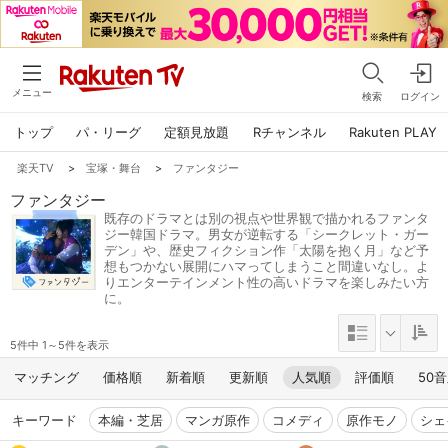
メニュー
検索
ログイン
トップ
パ・リーグ
定額見放題
Rチャンネル
Rakuten PLAY
楽天TV
>
宝塚・舞台
>
ファンタジー
ファンタジー
既存のドラマとは別の視点や世界観で描かれるファンタ
ジー韓国ドラマ。男女が逆転する「シークレット・ガー
デン」や、歴史フィクション作「太陽を抱く月」など予
想もつかない展開にハマってしまうこと間違いなし。よ
りエンターテインメント性の高いドラマを楽しみたい方
に。
5件中 1～5件を表示
マッチング
価格順
新着順
更新順
人気順
評価順
50
キーワード
本編・芝居
マンガ原作
コメディ
原作モノ
シェ