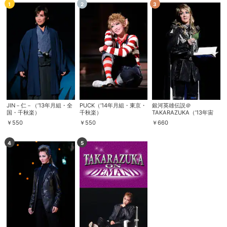
1
2
3
JIN－仁－（’13年月組・全
PUCK（’14年月組・東京・
銀河英雄伝説＠
国・千秋楽）
千秋楽）
TAKARAZUKA（’13年宙
組・博多座・千秋楽）
￥
550
￥
550
￥
660
4
5