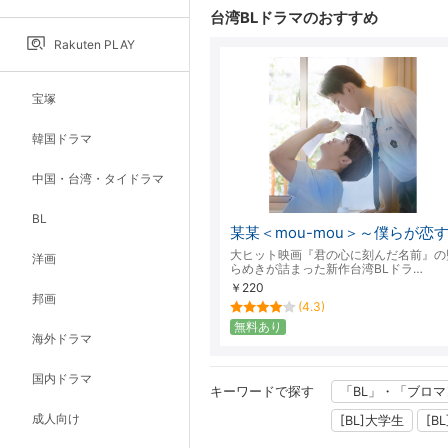
昇順
台湾BLドラマのおすすめ
Rakuten PLAY
宝塚
韓国ドラマ
中国・台湾・タイドラマ
BL
某某＜mou-mou＞～僕らが恋
大ヒット映画『君の心に刻んだ名前』の
洋画
らめきが詰まった新作台湾BLドラ…
￥220
邦画
(4.3)
無料あり
海外ドラマ
国内ドラマ
キーワードで探す
「BL」・「ブロマ
成人向け
[BL]大学生
[B