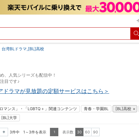
台湾BLドラマ,[BL]高校
め、人気シリーズも配信中！
注目です♪
アドラマが見放題の定額サービスはこちら＞
ブロマンス」・「LGBTQ＋」関連コンテンツ
青春・学園BL
[BL]高校
[BL]大学
3件中 1～3件を表示
表示数
30
60
90
1