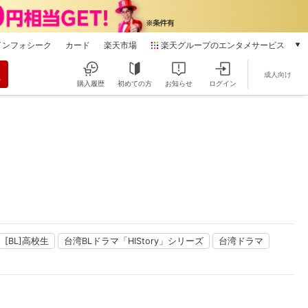
インフォシーク
カード
楽天市場
楽天グループのエンタメサービス
動画配信
成人向け
楽天TV
購入履歴
初めての方
お知らせ
ログイン
本/ゲーム/CD/DVD
楽天ブックス
電子書籍
楽天Kobo
雑誌読み放題
楽天マガジン
音楽配信
楽天ミュージック
動画配信ガイド
[BL]高校生
台湾BLドラマ「HIStory」シリーズ
台湾ドラマ
Rakuten PLAY
無料テレビ
Rチャンネル
チケット