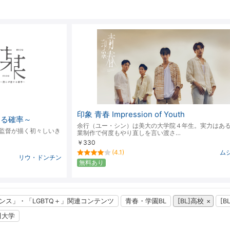
降順
印象 青春 Impression of Youth
する確率～
余行（ユー・シン）は美大の大学院４年生。実力はあ
監督が描く初々しいき
業制作で何度もやり直しを言い渡さ…
￥330
(4.1)
ム
リウ・ドンチン
無料あり
ンス」・「LGBTQ＋」関連コンテンツ
青春・学園BL
[BL]高校
[B
L]大学