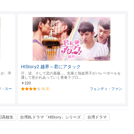
楽天チケット
エンタメニュース
推し楽
HIStory2 越界～君にアタック
るが、卒
汗、涙、そして恋の葛藤…。先輩と熱血男子がバレーボールを
通して惹かれあっていく青春ラブロ…
￥220
ジ・スー
(4.3)
フェンディ・ファン
L]高校生
台湾BLドラマ「HIStory」シリーズ
台湾ドラマ