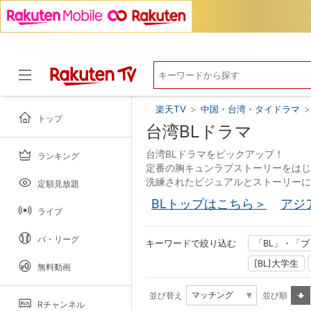
楽天TV
>
中国・台湾・タイドラマ
>
トップ
台湾BLドラマ
台湾BLドラマをピックアップ！
ランキング
ドラマ
定番の胸キュンラブストーリーをはじ
洗練されたビジュアルとストーリーに
定額見放題
BLトップはこちら＞
アジ
ライブ
パ・リーグ
キーワードで絞り込む
「BL」・「
[BL]大学生
無料動画
並び替え
並び順
Rチャンネル