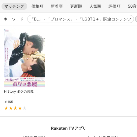
マッチング
価格順
新着順
更新順
人気順
評価順
50
キーワード
「BL」・「ブロマンス」・「LGBTQ＋」関連コンテンツ
HIStory ボクの悪魔
￥
165
Rakuten TVアプリ