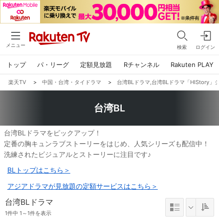
メニュー
検索
ログイン
トップ
パ・リーグ
定額見放題
Rチャンネル
Rakuten PLAY
楽天TV
>
中国・台湾・タイドラマ
>
台湾BLドラマ,台湾BLドラマ「HIStory」シ
台湾BL
台湾BLドラマをピックアップ！
定番の胸キュンラブストーリーをはじめ、人気シリーズも配信中！
洗練されたビジュアルとストーリーに注目です♪
BLトップはこちら＞
アジアドラマが見放題の定額サービスはこちら＞
台湾BLドラマ
1件中 1～1件を表示