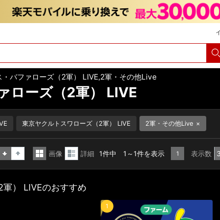
・バファローズ（2軍） LIVE,2軍・その他Live
ローズ（2軍） LIVE
VE
東京ヤクルトスワローズ（2軍） LIVE
2軍・その他Live
画像
詳細
1件中 1～1件を表示
表示数
1
昇
降
一
詳
順
順
覧
細
軍） LIVEのおすすめ
表
表
示
示
1