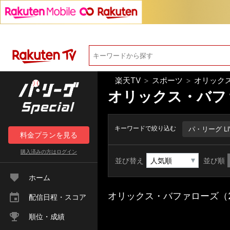
楽天TV
>
スポーツ
>
オリックス
オリックス・バファ
キーワードで絞り込む
パ・リーグ LI
料金
プラン
を見る
購入済みの方は
ログイン
並び替え
並び順
ホーム
オリックス・バファローズ（2
配信日程・スコア
順位・成績