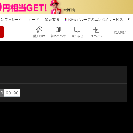
インフォシーク
カード
楽天市場
楽天グループのエンタメサービス
動画配信
成人向け
楽天TV
購入履歴
初めての方
お知らせ
ログイン
本/ゲーム/CD/DVD
楽天ブックス
電子書籍
楽天Kobo
雑誌読み放題
楽天マガジン
音楽配信
楽天ミュージック
30
60
90
動画配信ガイド
Rakuten PLAY
無料テレビ
Rチャンネル
チケット