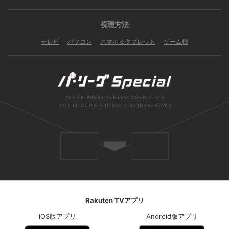
視聴方法
購入明細
４ヵ月分の購入明細の確認が可能です。
テレビ
パソコン
スマホ＆タブレット
ゲーム機
現在獲得済みのお得なクーポンを確認でき
Myクーポン
ます。
レンタル、購入、定額見放題の購入履歴の
©H.N.F. ©Rakuten Eagles ©SEIBU Lions
購入履歴
確認が可能です。こちらから視聴いただく
©C.L.M. ©ORIX Buffaloes © SoftBank HAWKS
と便利です。
お気に入りに登録した作品を確認できま
お気に入り
す。お気に入りに追加した作品の削除も可
能です。
サイト内の閲覧履歴を確認できます。履歴
閲覧履歴
の削除も可能です。
Rakuten TVアプリ
サイト内で表示される作品の表示制限が可
視聴年齢制限
能です。5段階の年齢区分から選択できま
iOS版アプリ
Android版アプリ
す。