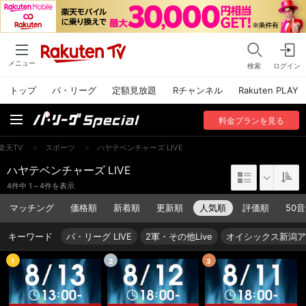
メニュー
検索
ログイン
トップ
パ・リーグ
定額見放題
Rチャンネル
Rakuten PLAY
料金
プラン
を見る
楽天TV
>
スポーツ
>
ハヤテベンチャーズ LIVE
ハヤテベンチャーズ LIVE
4件中 1～4件を表示
マッチング
価格順
新着順
更新順
人気順
評価順
50
キーワード
パ・リーグ LIVE
2軍・その他Live
オイシックス新潟ア
1
2
3