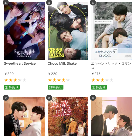
4
5
6
Sweetheart Service
Choco Milk Shake
エキセントリック・ロマン
ス
￥
220
￥
220
￥
275
無料あり
無料あり
無料あり
7
8
9