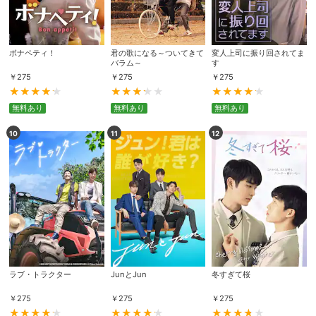
ボナペティ！
君の歌になる～ついてきて
変人上司に振り回されてま
バラム～
す
￥
275
￥
275
￥
275
無料あり
無料あり
無料あり
10
11
12
会員設定
会員情報
閉じる
基本情報、本人連絡先、パスワード 、クレ
会員情報変更
ジットカード情報の変更が可能です。
ラブ・トラクター
JunとJun
冬すぎて桜
￥
275
￥
275
￥
275
決済方法変更
決済方法の変更が可能です。