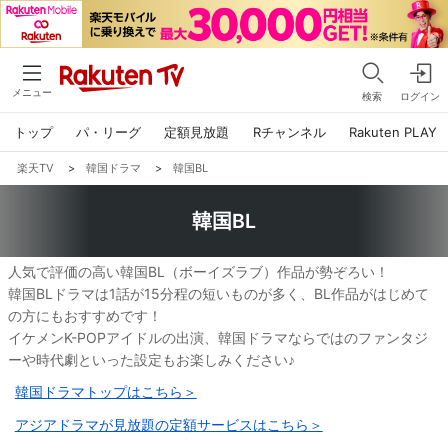
メニュー
検索
ログイン
トップ
パ・リーグ
定額見放題
Rチャンネル
Rakuten PLAY
楽天TV
>
韓国ドラマ
>
韓国BL
韓国BL
人気で評価の高い韓国BL（ボーイズラブ）作品が勢ぞろい！
韓国BLドラマは1話が15分程の短いものが多く、BL作品がはじめて
の方にもおすすめです！
イケメンK-POPアイドルの出演、韓国ドラマならではのファンタジ
ーや時代劇といった設定もお楽しみください♪
韓国ドラマトップはこちら＞
アジアドラマが見放題の定額サービスはこちら＞