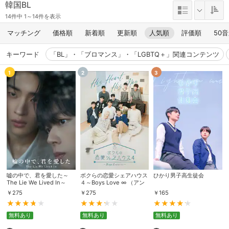
韓国BL
14件中 1～14件を表示
マッチング
価格順
新着順
更新順
人気順
評価順
50
キーワード
「BL」・「ブロマンス」・「LGBTQ＋」関連コンテンツ
1
2
3
嘘の中で、君を愛した～
ボクらの恋愛シェアハウス
ひかり男子高生徒会
The Lie We Lived In～
４～Boys Love ∞ （アン
リミテッド） ～
￥
275
￥
275
￥
165
無料あり
無料あり
無料あり