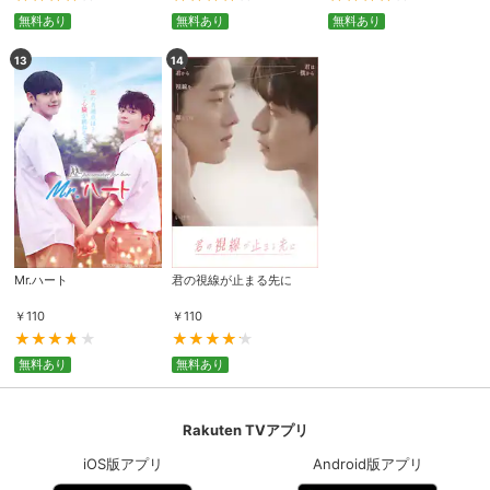
無料あり
無料あり
無料あり
13
14
購入明細
４ヵ月分の購入明細の確認が可能です。
現在獲得済みのお得なクーポンを確認でき
Myクーポン
ます。
レンタル、購入、定額見放題の購入履歴の
購入履歴
確認が可能です。こちらから視聴いただく
と便利です。
Mr.ハート
君の視線が止まる先に
お気に入りに登録した作品を確認できま
お気に入り
す。お気に入りに追加した作品の削除も可
￥
110
￥
110
能です。
無料あり
無料あり
サイト内の閲覧履歴を確認できます。履歴
閲覧履歴
の削除も可能です。
Rakuten TVアプリ
サイト内で表示される作品の表示制限が可
視聴年齢制限
能です。5段階の年齢区分から選択できま
iOS版アプリ
Android版アプリ
す。