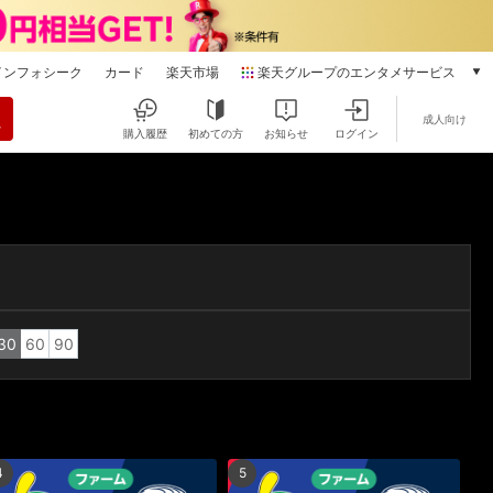
インフォシーク
カード
楽天市場
楽天グループのエンタメサービス
動画配信
成人向け
楽天TV
購入履歴
初めての方
お知らせ
ログイン
本/ゲーム/CD/DVD
楽天ブックス
電子書籍
楽天Kobo
雑誌読み放題
楽天マガジン
音楽配信
楽天ミュージック
30
60
90
動画配信ガイド
Rakuten PLAY
無料テレビ
Rチャンネル
4
5
チケット