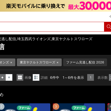
見逃し配信,埼玉西武ライオンズ,東京ヤクルトスワローズ
信
オンズ
東京ヤクルトスワローズ
ファーム見逃し配信 2026
画像
詳細
6件中 1～6件を表示
表示数
1
昇
降
一
詳
順
順
覧
細
め
表
表
示
示
2
3