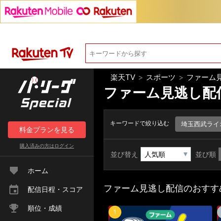
楽天TV
>
スポーツ
>
ファーム
ファーム見逃し配
キーワードで絞り込む
埼玉西武ライ
料金
プラン
を見る
購入済みの方は
ログイン
並び替え
並び順
ホーム
ファーム見逃し配信のおすす
配信日程・スコア
順位・成績
1