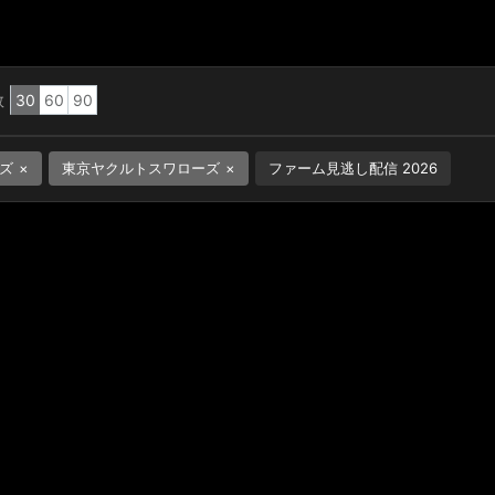
数
30
60
90
ズ
東京ヤクルトスワローズ
ファーム見逃し配信 2026