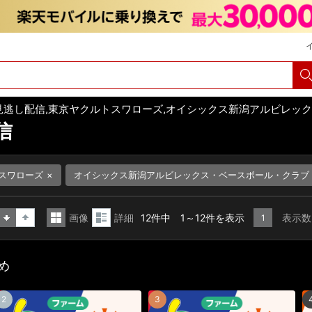
見逃し配信,東京ヤクルトスワローズ,オイシックス新潟アルビレッ
信
スワローズ
オイシックス新潟アルビレックス・ベースボール・クラブ
画像
詳細
12件中 1～12件を表示
表示数
1
昇
降
一
詳
順
順
覧
細
め
表
表
示
示
2
3