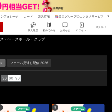
インフォシーク
カード
楽天市場
楽天グループのエンタメサービス
動画配信
成人向け
楽天TV
購入履歴
初めての方
お知らせ
ログイン
本/ゲーム/CD/DVD
クス・ベースボール・クラブ
楽天ブックス
電子書籍
楽天Kobo
雑誌読み放題
ファーム見逃し配信 2026
楽天マガジン
音楽配信
楽天ミュージック
30
60
90
動画配信ガイド
Rakuten PLAY
無料テレビ
Rチャンネル
4
5
チケット