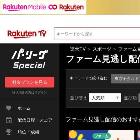
楽天TV
>
スポーツ
>
ファーム
ファーム見逃し配
キーワードで絞り込む
東京ヤクルト
料金
プラン
を見る
購入済みの方は
ログイン
並び替え
並び順
ホーム
ファーム見逃し配信のおすす
配信日程・スコア
順位・成績
1