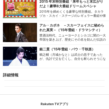
2015 年末特別番組「来年もっと末広がり
だよ！豪華8大番組ドリームスペシャ
ル！！」（前編）
2015年を締めくくる豪華な特別番組。タカラ
ヅカ・スカイ・ステージのレギュラー番組や懐
かしの番組などから、厳選した8番組のスペシ
ャルバージョンが登場！年末特番ならではの夢
アル・カポネ －スカーフェイスに秘めら
の競演を、前編・後編に分けてお届けします。
れた真実－（’15年雪組・ドラマシティ）
一部未公開映像付！どうぞお見逃しなく！
禁酒法時代、ニューヨークとシカゴに闇の一大
帝国を築き上げ、歴史にその名を刻んだ伝説の
ギャング、アル・カポネ。アメリカが最も華や
かだった、狂乱の20年代を生き抜いた多彩な
銀二貫（’15年雪組・バウ・千秋楽）
人物たちの人生模様を背景に、愛と野望に突き
鶴之輔（月城かなと）は武士の息子であった
進んだ“人間”アル・カポネの鮮烈な生き様とダ
が、仇討で父を亡くし、自分も斬られそうにな
ンディズムをドラマチックに描く。
ったところを、居合わせた寒天問屋の主人・和
助（華形ひかる）に銀二貫で救われる。父を亡
くし、故郷も無くし、生きる道を見失った鶴之
詳細情報
輔は、和助の言葉に導かれ、寒天問屋の丁稚と
なり、名を「松吉」と改め、商人として生きる
こととなる…。 原作：髙田郁（幻冬舎時代小
説文庫刊）／脚本・演出：谷正純
Rakuten TVアプリ