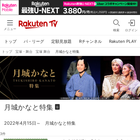
メニュー
検索
ログイン
トップ
パ・リーグ
定額見放題
Rチャンネル
Rakuten PLAY
トップ
宝塚・舞台
宝塚 舞台
月城かなと特集
月城かなと特集
G
2022年4月15日～ 月城かなと特集
3件