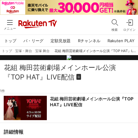
メニュー
検索
ログイン
トップ
パ・リーグ
定額見放題
Rチャンネル
Rakuten PLAY
トップ
宝塚・舞台
宝塚 舞台
花組 梅田芸術劇場メインホール公演『TOP HAT』LIVE配信
花組 梅田芸術劇場メインホール公演
『TOP HAT』LIVE配信
G
1件
花組 梅田芸術劇場メインホール公演『TOP
HAT』LIVE配信
詳細情報