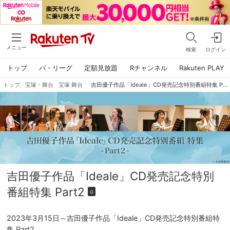
メニュー
検索
ログイン
トップ
パ・リーグ
定額見放題
Rチャンネル
Rakuten PLAY
トップ
宝塚・舞台
宝塚 舞台
吉田優子作品「Ideale」CD発売記念特別番組特集 Part2
吉田優子作品「Ideale」CD発売記念特別
番組特集 Part2
G
2023年3月15日～吉田優子作品「Ideale」CD発売記念特別番組特
集 Part2