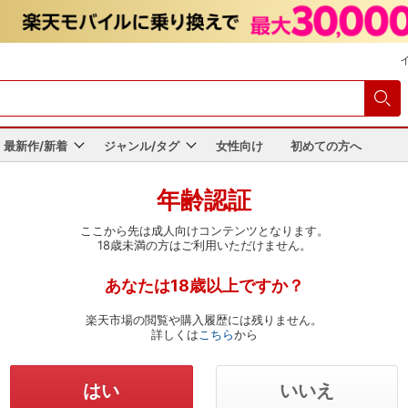
最新作/新着
ジャンル/タグ
女性向け
初めての方へ
明細
会員・カード情報変更
決済方法変更
年齢認証
ここから先は成人向けコンテンツとなります。
18歳未満の方はご利用いただけません。
あなたは18歳以上ですか？
楽天市場の閲覧や購入履歴には残りません。
詳しくは
こちら
から