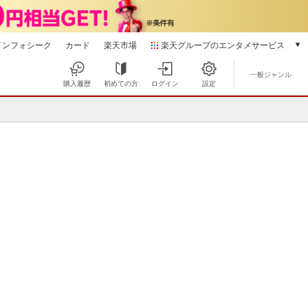
インフォシーク
カード
楽天市場
楽天グループのエンタメサービス
動画配信
一般ジャンル
楽天TV
購入履歴
初めての方
ログイン
設定
本/ゲーム/CD/DVD
対応デバイス
楽天ブックス
サイトマップ
電子書籍
楽天Kobo
ヘルプ
雑誌読み放題
楽天マガジン
音楽配信
楽天ミュージック
動画配信ガイド
Rakuten PLAY
無料テレビ
Rチャンネル
チケット