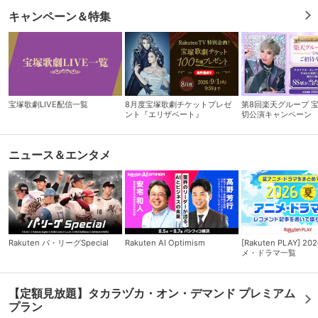
キャンペーン＆特集
宝塚歌劇LIVE配信一覧
8月度宝塚歌劇チケットプレゼ
第8回楽天グループ 
ント『エリザベート』
切公演キャンペーン
ニュース＆エンタメ
Rakuten パ・リーグSpecial
Rakuten AI Optimism
[Rakuten PLAY] 
メ・ドラマ一覧
【定額見放題】タカラヅカ・オン・デマンド プレミアム
プラン