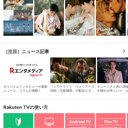
［注目］ニュース記事
オリジナルインタビューや最新
『トワイライト・ウォリアーズ
キュートさと高い演
ニュース、コラムが満載！
決戦！九龍城砦』が配信スター
や憧れを呼ぶバイ・
ト！ 香港アクション映画、押
さえておきたいオススメ5選
Rakuten TVの使い方