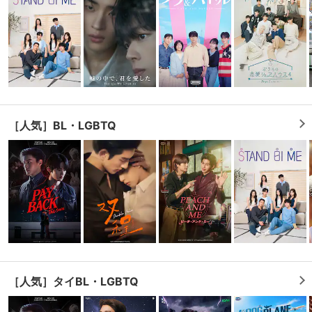
購入明細
４ヵ月分の購入明細の確認が可能です。
現在獲得済みのお得なクーポンを確認でき
Myクーポン
ます。
［人気］BL・LGBTQ
レンタル、購入、定額見放題の購入履歴の
購入履歴
確認が可能です。こちらから視聴いただく
と便利です。
お気に入りに登録した作品を確認できま
お気に入り
す。お気に入りに追加した作品の削除も可
能です。
サイト内の閲覧履歴を確認できます。履歴
閲覧履歴
の削除も可能です。
サイト内で表示される作品の表示制限が可
［人気］タイBL・LGBTQ
視聴年齢制限
能です。5段階の年齢区分から選択できま
す。