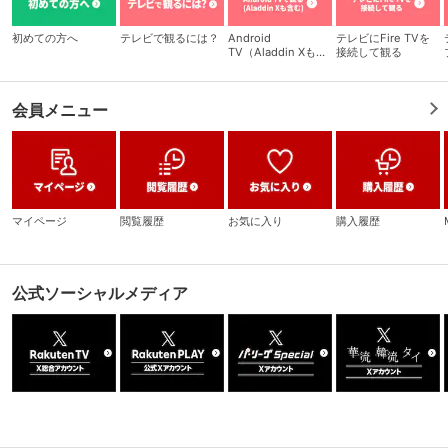
初めての方へ
テレビで観るには？
Android
テレビにFire TVを
TV（Aladdin Xも含
接続して観る
む）で観る
会員メニュー
マイページ
閲覧履歴
お気に入り
購入履歴
公式ソーシャルメディア