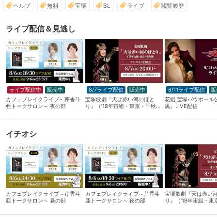
ヘルプ
無料
宝塚
BL
ライブ
閲覧履歴
ライブ配信＆見逃し
ライブ配信中
販売中
8/7ライブ配信
販売中
8/11ライブ配信
販
カフェブレイクライブ～芹香斗
宝塚歌劇『天は赤い河のほと
花組 宝塚バウホール
亜トークサロン～ 夜の部
り』（’18年宙組・東京・千秋
黒』LIVE配信
楽）オンライン上映会
イチオシ
カフェブレイクライブ～芹⾹⽃
カフェブレイクライブ～芹⾹⽃
宝塚歌劇『天は赤い
亜トークサロン～ 昼の部
亜トークサロン～ 夜の部
り』（’18年宙組・東
楽）オンライン上映