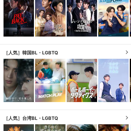
スマホなどでRakuten TVを視聴する際のデ
視聴デバイス一覧
バイス連携の設定ができます。
視聴年齢制限の変更時にパスコード入力が
パスコード設定
求められるのでお子さまがいても安心で
す。
メルマガの配信停止、配信先のメールアド
［人気］韓国BL・LGBTQ
メルマガ
レスの変更が可能です。
定額見放題コンテンツの解約はこちらから
定額見放題解約
可能です。
ログアウト
［人気］台湾BL・LGBTQ