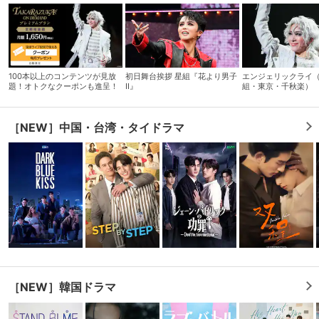
100本以上のコンテンツが見放
初日舞台挨拶 星組『花より男子
エンジェリックライ（
題！オトクなクーポンも進呈！
II』
組・東京・千秋楽）
［NEW］中国・台湾・タイドラマ
会員設定
会員情報
閉じる
基本情報、本人連絡先、パスワード 、クレ
会員情報変更
ジットカード情報の変更が可能です。
［NEW］韓国ドラマ
決済方法変更
決済方法の変更が可能です。