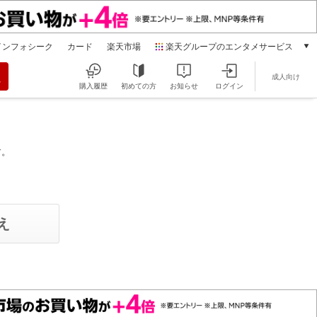
インフォシーク
カード
楽天市場
楽天グループのエンタメサービス
動画配信
成人向け
楽天TV
購入履歴
初めての方
お知らせ
ログイン
本/ゲーム/CD/DVD
楽天ブックス
電子書籍
楽天Kobo
す。
雑誌読み放題
楽天マガジン
音楽配信
楽天ミュージック
動画配信ガイド
Rakuten PLAY
無料テレビ
Rチャンネル
チケット