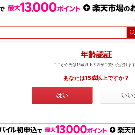
購入履歴
Myクーポン
購入明細
会員・カード情報変更
決済方法変更
メルマガ
パスコード設定
定額見放題解約
年齢認証
ここから先は15歳以上の方がご覧いただけま
あなたは15歳以上ですか？