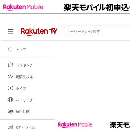
マイページ
閲覧履歴
お気に入り
視聴デバイス一覧
視聴年齢制限
トップ
ランキング
ドラマ
定額見放題
ライブ
パ・リーグ
無料動画
Rチャンネル