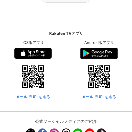
Rakuten TVアプリ
iOS版アプリ
Android版アプリ
メールでURLを送る
メールでURLを送る
公式ソーシャルメディアのご紹介