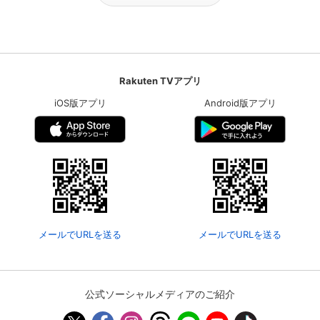
Rakuten TVアプリ
iOS版アプリ
Android版アプリ
メールでURLを送る
メールでURLを送る
公式ソーシャルメディアのご紹介