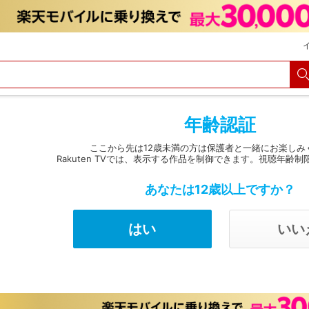
購入履歴
Myクーポン
購入明細
会員・カード情報変更
決済方法変更
メルマガ
パスコード設定
定額見放題解約
年齢認証
ここから先は12歳未満の方は保護者と一緒にお楽しみ
Rakuten TVでは、表示する作品を制御できます。視聴年齢制
あなたは12歳以上ですか？