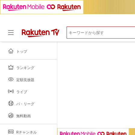
マイページ
閲覧履歴
お気に入り
視聴デバイス一覧
視聴年齢制限
トップ
ランキング
ドラマ
定額見放題
ライブ
パ・リーグ
無料動画
Rチャンネル