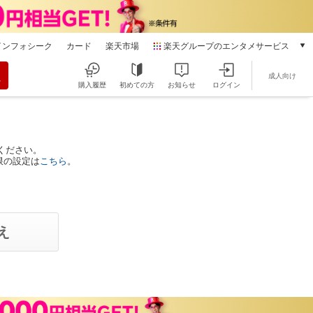
インフォシーク
カード
楽天市場
楽天グループのエンタメサービス
動画配信
成人向け
楽天TV
購入履歴
初めての方
お知らせ
ログイン
本/ゲーム/CD/DVD
楽天ブックス
電子書籍
楽天Kobo
ください。
限の設定は
こちら
。
雑誌読み放題
楽天マガジン
音楽配信
楽天ミュージック
動画配信ガイド
Rakuten PLAY
無料テレビ
Rチャンネル
チケット