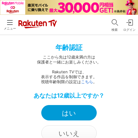
メニュー
検索
ログイン
年齢認証
ここから先は12歳未満の方は
保護者と一緒にお楽しみください。
Rakuten TVでは、
表示する作品を制御できます。
視聴年齢制限の設定は
こちら
。
あなたは12歳以上ですか？