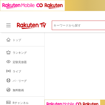
マイページ
閲覧履歴
お気に入り
視聴デバイス一覧
視聴年齢制限
トップ
ランキング
ドラマ
定額見放題
ライブ
パ・リーグ
無料動画
Rチャンネル