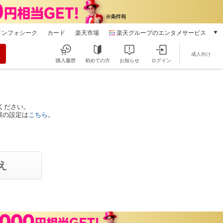
インフォシーク
カード
楽天市場
楽天グループのエンタメサービス
動画配信
成人向け
楽天TV
購入履歴
初めての方
お知らせ
ログイン
本/ゲーム/CD/DVD
楽天ブックス
電子書籍
楽天Kobo
ください。
限の設定は
こちら
。
雑誌読み放題
楽天マガジン
音楽配信
楽天ミュージック
動画配信ガイド
Rakuten PLAY
無料テレビ
Rチャンネル
チケット