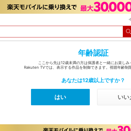
購入履歴
Myクーポン
購入明細
会員・カード情報変更
決済方法変更
メルマガ
パスコード設定
定額見放題解約
年齢認証
ここから先は12歳未満の方は保護者と一緒にお楽しみ
Rakuten TVでは、表示する作品を制御できます。視聴年齢制
あなたは12歳以上ですか？