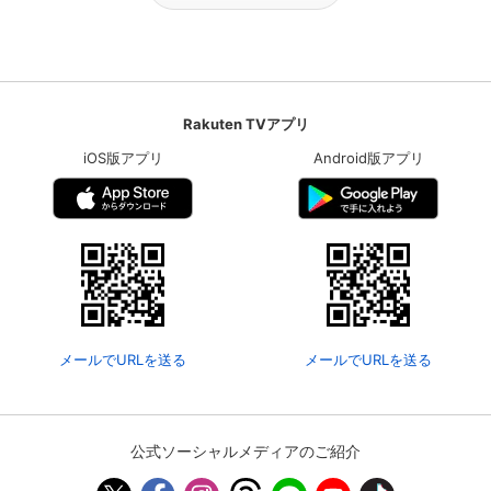
Rakuten TVアプリ
iOS版アプリ
Android版アプリ
メールでURLを送る
メールでURLを送る
公式ソーシャルメディアのご紹介