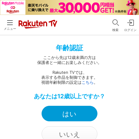
メニュー
検索
ログイン
年齢認証
ここから先は12歳未満の方は
保護者と一緒にお楽しみください。
Rakuten TVでは、
表示する作品を制御できます。
視聴年齢制限の設定は
こちら
。
あなたは12歳以上ですか？