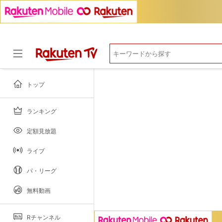
マイページ
閲覧履歴
お気に入り
視聴デバイス一覧
視聴年齢制限
トップ
ランキング
ドラマ
定額見放題
ライブ
パ・リーグ
無料動画
Rチャンネル