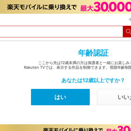
購入履歴
Myクーポン
購入明細
会員・カード情報変更
決済方法変更
メルマガ
パスコード設定
定額見放題解約
年齢認証
ここから先は12歳未満の方は保護者と一緒にお楽しみ
Rakuten TVでは、表示する作品を制御できます。視聴年齢制
あなたは12歳以上ですか？