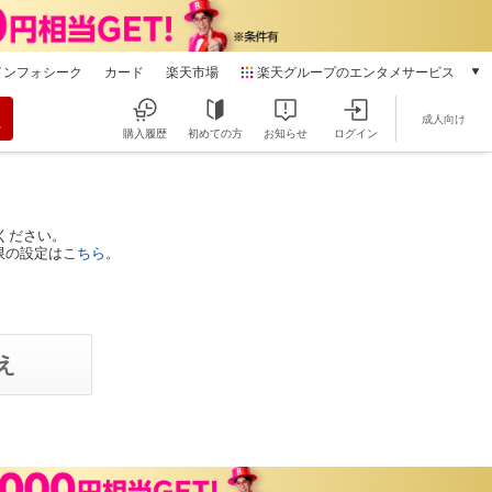
インフォシーク
カード
楽天市場
楽天グループのエンタメサービス
動画配信
成人向け
楽天TV
購入履歴
初めての方
お知らせ
ログイン
本/ゲーム/CD/DVD
楽天ブックス
電子書籍
楽天Kobo
ください。
限の設定は
こちら
。
雑誌読み放題
楽天マガジン
音楽配信
楽天ミュージック
動画配信ガイド
Rakuten PLAY
無料テレビ
Rチャンネル
チケット