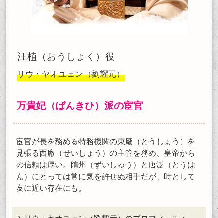
汪植（おうしょく）役
リウ・ヤオユェン（劉耀元）
万貴妃（ばんきひ）派の宦官
宦官が長を務める特務機関の東廠（とうしょう）を
見張る西廠（せいしょう）の主管を務め、皇帝から
の信頼は厚い。隋州（ずいしゅう）と唐泛（とうは
ん）にとっては常に気を許せぬ相手だが、時として
友に近い存在にも。
＊リウ・ヤオユェン（劉耀元）のプロフィール：