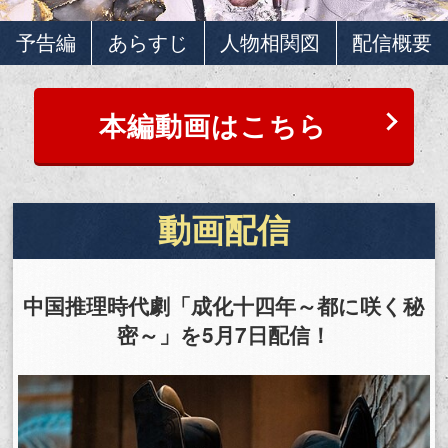
予告編
あらすじ
人物相関図
配信概要
本編動画はこちら
動画配信
中国推理時代劇「成化十四年～都に咲く秘
密～」を5月7日配信！