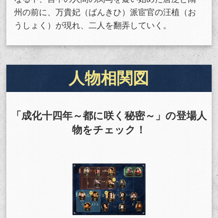
州の前に、万貴妃（ばんきひ）派宦官の汪植（お
うしょく）が現れ、二人を翻弄していく。
人物相関図
「成化十四年～都に咲く秘密～」の登場人
物をチェック！