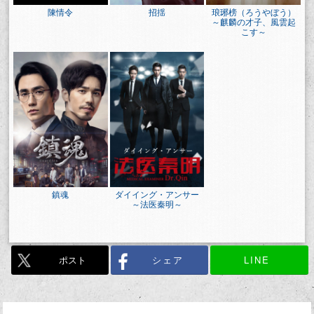
陳情令
招揺
琅琊榜（ろうやぼう）
～麒麟の才子、風雲起
こす～
鎮魂
ダイイング・アンサー
～法医秦明～
ポスト
シェア