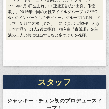
1996年1月3日生まれ。中国浙江省杭州出身。俳優・
歌手。2016年中国の男性アイドルグループ＜ZERO-
G＞のメンバーとしてデビュー。グループ脱退後、ド
ラマ「新龍門客棧（原題）」に出演。出演2作目とな
る本作品では1人2役に挑戦、挿入曲『夜闌珊』を主
演の二人と共に担当するなど多才ぶりを発揮。
スタッフ
ジャッキー・チェン初のプロデュースド
ラマ！