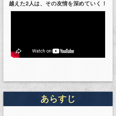
越えた2人は、その友情を深めていく！
購入明細
４ヵ月分の購入明細の確認が可能です。
現在獲得済みのお得なクーポンを確認できま
Myクーポン
す。
レンタル、購入、定額見放題の購入履歴の確
購入履歴
認が可能です。こちらから視聴いただくと便
利です。
お気に入りに登録した作品を確認できます。
お気に入り
お気に入りに追加した作品の削除も可能で
す。
サイト内の閲覧履歴を確認できます。履歴の
閲覧履歴
削除も可能です。
あらすじ
サイト内で表示される作品の表示制限が可能
視聴年齢制限
です。5段階の年齢区分から選択できます。