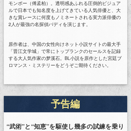
モンボー（傅孟柏）。透明感あふれる圧倒的ビジュア
ルで日本でも知名度を上げてきている人気俳優と、大
きな賞レースに何度もノミネートされる実力派俳優の
2人が最強の名探偵バディを演じます。
原作者は、中国の女性向けネット小説サイトの最大手
「晋江文学城」で常にトップランクのセールスを記録
する大人気作家の梦溪石。BL小説を原作とした宮廷ブ
ロマンス・ミステリーをどうぞご期待ください。
会員設定
会員情報
閉じる
予告編
基本情報、本人連絡先、パスワード 、クレジ
会員情報変更
ットカード情報の変更が可能です。
“武術”と“知恵”を駆使し幾多の試練を乗り
決済方法変更
決済方法の変更が可能です。