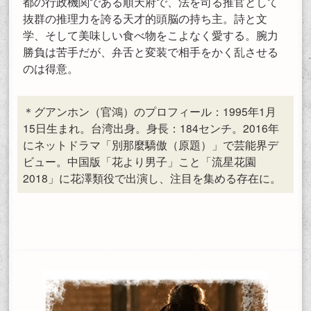
都の行政機関である順天府で、法を司る推官として
抜群の推理力を誇る天才的頭脳の持ち主。詩と文
学、そして美味しい食べ物をこよなく愛する。腕力
勝負は苦手だが、弁舌と変装で相手をかく乱させる
のは得意。
＊グアンホン（官鴻）のプロフィール：1995年1月
15日生まれ。台湾出身。身長：184センチ。2016年
にネットドラマ「別那麼驕傲（原題）」で芸能界デ
ビュー。中国版「花より男子」こと「流星花園
2018」に花澤類役で出演し、注目を集める存在に。