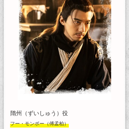
隋州（ずいしゅう）役
フー・モンボー（傅孟柏）