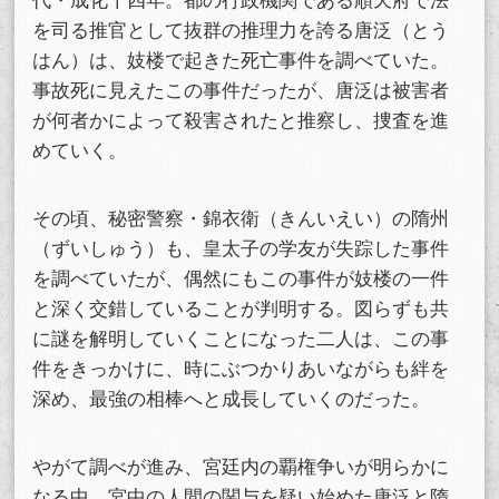
を司る推官として抜群の推理力を誇る唐泛（とう
はん）は、妓楼で起きた死亡事件を調べていた。
事故死に見えたこの事件だったが、唐泛は被害者
が何者かによって殺害されたと推察し、捜査を進
めていく。
その頃、秘密警察・錦衣衛（きんいえい）の隋州
（ずいしゅう）も、皇太子の学友が失踪した事件
を調べていたが、偶然にもこの事件が妓楼の一件
と深く交錯していることが判明する。図らずも共
に謎を解明していくことになった二人は、この事
件をきっかけに、時にぶつかりあいながらも絆を
深め、最強の相棒へと成長していくのだった。
やがて調べが進み、宮廷内の覇権争いが明らかに
なる中、宮中の人間の関与を疑い始めた唐泛と隋