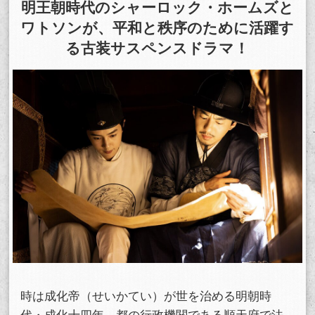
明王朝時代のシャーロック・ホームズと
ワトソンが、平和と秩序のために活躍す
スマホなどでRakuten TVを視聴する際のデバ
視聴デバイス一覧
イス連携の設定ができます。
る古装サスペンスドラマ！
視聴年齢制限の変更時にパスコード入力が求
パスコード設定
められるのでお子さまがいても安心です。
メルマガの配信停止、配信先のメールアドレ
メルマガ
スの変更が可能です。
定額見放題コンテンツの解約はこちらから可
定額見放題解約
能です。
ログアウト
時は成化帝（せいかてい）が世を治める明朝時
代・成化十四年。都の行政機関である順天府で法