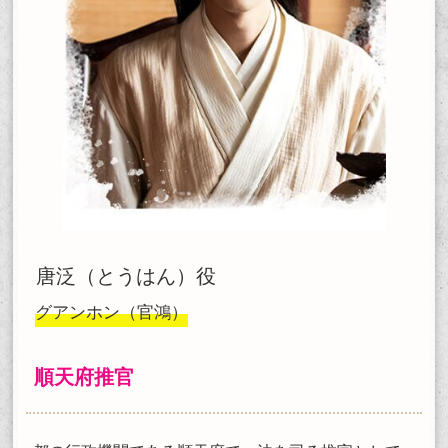
唐泛（とうはん）役
グアンホン（官鴻）
順天府推官