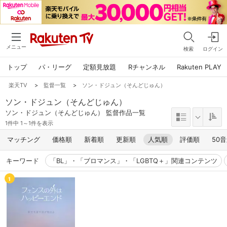
メニュー
検索
ログイン
トップ
パ・リーグ
定額見放題
Rチャンネル
Rakuten PLAY
楽天TV
>
監督一覧
>
ソン・ドジュン（そんどじゅん）
ソン・ドジュン（そんどじゅん）
ソン・ドジュン（そんどじゅん） 監督作品一覧
1件中 1～1件を表示
マッチング
価格順
新着順
更新順
人気順
評価順
50
キーワード
「BL」・「ブロマンス」・「LGBTQ＋」関連コンテンツ
1