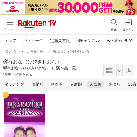
メニュー
検索
ログイン
トップ
パ・リーグ
定額見放題
Rチャンネル
Rakuten PLAY
楽天TV
>
出演者一覧
>
響れおな（ひびきれおな）
響れおな（ひびきれおな）
響れおな（ひびきれおな） 出演作品一覧
1件中 1～1件を表示
マッチング
価格順
新着順
更新順
人気順
評価順
50
1