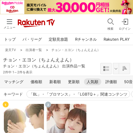
メニュー
検索
ログイン
トップ
パ・リーグ
定額見放題
Rチャンネル
Rakuten PLAY
楽天TV
>
出演者一覧
>
チョン・エヨン（ちょんえよん）
チョン・エヨン（ちょんえよん）
チョン・エヨン（ちょんえよん） 出演作品一覧
2件中 1～2件を表示
マッチング
価格順
新着順
更新順
人気順
評価順
50
キーワード
「BL」・「ブロマンス」・「LGBTQ＋」関連コンテンツ
1
2