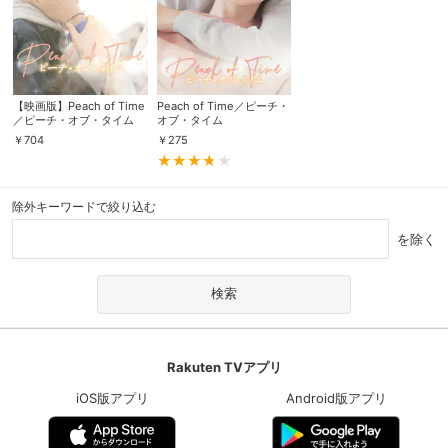
【映画版】Peach of Time
Peach of Time／ピーチ・
／ピーチ・オブ・タイム
オブ・タイム
￥
704
￥
275
除外キーワードで絞り込む
を除く
Rakuten TVアプリ
iOS版アプリ
Android版アプリ