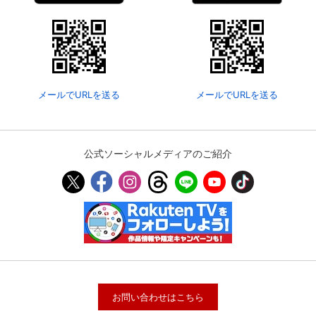
メールでURLを送る
メールでURLを送る
公式ソーシャルメディアのご紹介
お問い合わせはこちら