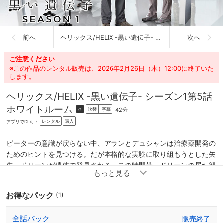
前へ
ヘリックス/HELIX -黒い遺伝子- シーズン1
次へ
ご注意ください
※この作品のレンタル販売は、2026年2月26日（木）12:00に終了いた
します。
ヘリックス/HELIX -黒い遺伝子- シーズン1
第5話
ホワイトルーム
42分
吹替
字幕
G
レンタル
購入
アプリでDL可：
ピーターの意識が戻らない中、アランとデュシャンは治療薬開発の
ためのヒントを見つける。だが本格的な実験に取り組もうとした矢
先、ドリーンが遺体で発見される。この時間帯、ドリーンの居た部
屋の監視カメラの映像は消去されている。 間もなくアランは検死
解剖を行い、ドリーンの耳たぶ付近に注射針の痕を発見する。
お得なパック
(1)
全話パック
販売終了