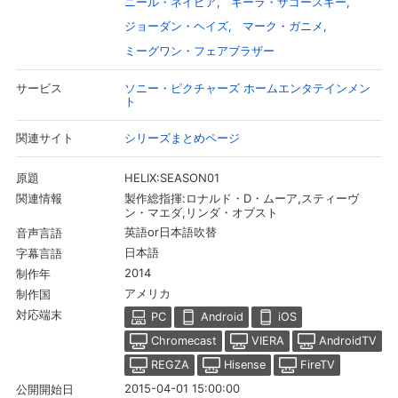
ニール・ネイピア
キーラ・ザゴースキー
ジョーダン・ヘイズ
マーク・ガニメ
ミーグワン・フェアブラザー
ソニー・ピクチャーズ ホームエンタテインメン
サービス
ト
シリーズまとめページ
関連サイト
HELIX:SEASON01
原題
製作総指揮:ロナルド・D・ムーア,スティーヴ
関連情報
ン・マエダ,リンダ・オブスト
英語or日本語吹替
音声言語
日本語
字幕言語
会員設定
会員情報
閉じる
2014
制作年
アメリカ
制作国
対応端末
PC
Android
iOS
基本情報、本人連絡先、パスワード 、クレ
会員情報変更
ジットカード情報の変更が可能です。
Chromecast
VIERA
AndroidTV
REGZA
Hisense
FireTV
2015-04-01 15:00:00
公開開始日
決済方法変更
決済方法の変更が可能です。