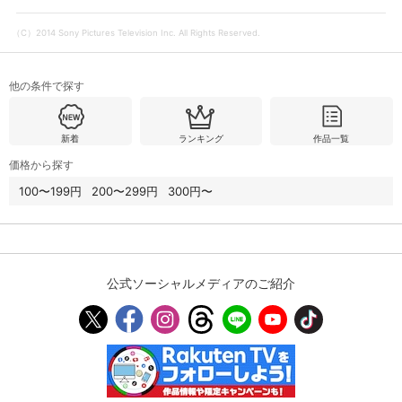
（C）2014 Sony Pictures Television Inc. All Rights Reserved.
購入明細
４ヵ月分の購入明細の確認が可能です。
他の条件で探す
現在獲得済みのお得なクーポンを確認でき
Myクーポン
ます。
新着
ランキング
作品一覧
価格から探す
レンタル、購入、定額見放題の購入履歴の
購入履歴
確認が可能です。こちらから視聴いただく
100〜199円
200〜299円
300円〜
と便利です。
お気に入りに登録した作品を確認できま
お気に入り
す。お気に入りに追加した作品の削除も可
能です。
公式ソーシャルメディアのご紹介
サイト内の閲覧履歴を確認できます。履歴
閲覧履歴
の削除も可能です。
サイト内で表示される作品の表示制限が可
視聴年齢制限
能です。5段階の年齢区分から選択できま
す。