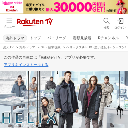
メニュー
検索
ログイン
トップ
パ・リーグ
定額見放題
Rチャンネル
R
海外ドラマ
楽天TV
>
海外ドラマ
>
SF・超常現象
>
ヘリックス/HELIX -黒い遺伝子- シーズン1
この作品の再生には「Rakuten TV」アプリが必要です。
アプリをインストールする