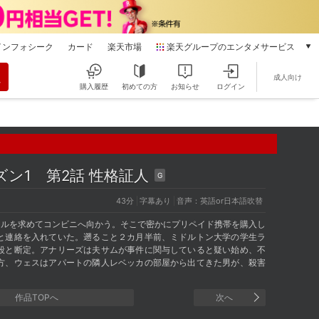
インフォシーク
カード
楽天市場
楽天グループのエンタメサービス
動画配信
成人向け
楽天TV
購入履歴
初めての方
お知らせ
ログイン
本/ゲーム/CD/DVD
楽天ブックス
電子書籍
楽天Kobo
雑誌読み放題
ーズン1
第2話 性格証人
G
楽天マガジン
43分
字幕あり
音声：英語or日本語吹替
音楽配信
楽天ミュージック
イルを求めてコンビニへ向かう。そこで密かにプリペイド携帯を購入し
と連絡を入れていた。遡ること２カ月半前、ミドルトン大学の学生ラ
動画配信ガイド
殺と断定。アナリーズは夫サムが事件に関与していると疑い始め、不
Rakuten PLAY
方、ウェスはアパートの隣人レベッカの部屋から出てきた男が、殺害
無料テレビ
Rチャンネル
作品TOPへ
次へ
チケット