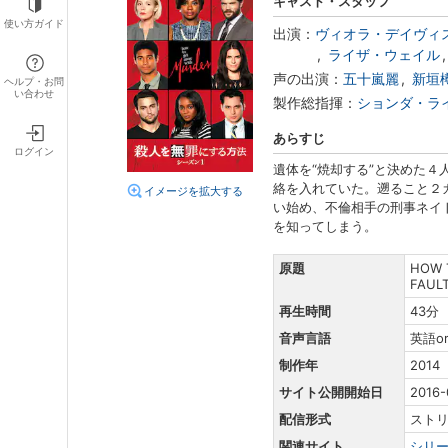
キャスト・スタッフ
使い方ガイド
出演：
ヴィオラ・デイヴィ
ライザ・ウェイル
声の出演：
五十嵐麗
新垣
ヘルプ・お問
い合わせ
製作総指揮：
ションダ・ラ
あらすじ
ログイン
遺体を“焼却する”と決めた
絡を入れていた。遡ること２
イメージを拡大する
い始め、不倫相手の刑事ネイ
を知ってしまう。
原題
HOW T
FAUL
再生時間
43分
音声言語
英語o
制作年
2014
サイト公開開始日
2016-
配信形式
スト
関連サイト
シリ