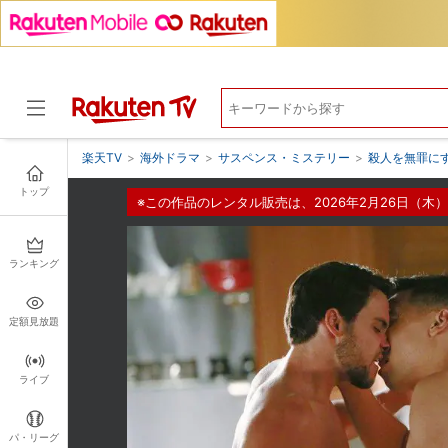
楽天TV
>
海外ドラマ
>
サスペンス・ミステリー
>
殺人を無罪にす
トップ
※この作品のレンタル販売は、2026年2月26日（木）
ドラマ
ランキング
定額見放題
ライブ
パ・リーグ