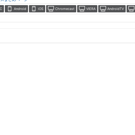
C
Android
iOS
Chromecast
VIERA
AndroidTV