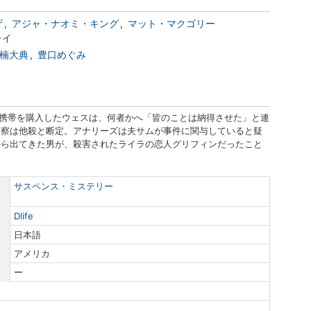
ザ
アジャ・ナオミ・キング
マット・マクゴリー
レイ
楠大典
豊口めぐみ
ド携帯を購入したウェスは、何者かへ「皆のことは納得させた」と連
警察は他殺と断定。アナリーズは夫サムが事件に関与していると疑
から出てきた男が、殺害されたライラの恋人グリフィンだったこと
サスペンス・ミステリー
Dlife
日本語
アメリカ
ー