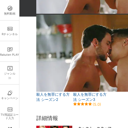
無料動画
関連作品
Rチャンネル
Rakuten PLAY
ジャンル
殺人を無罪にする方
殺人を無罪にする方
キャンペーン
法 シーズン2
法 シーズン3
(5.0)
TV用認証コー
詳細情報
ド入力