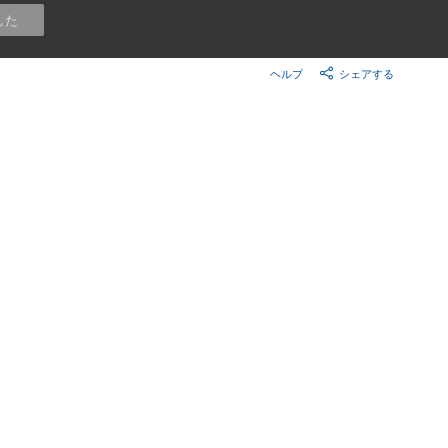
楽天チケット
した
エンタメニュース
推し楽
ヘルプ
シェアする