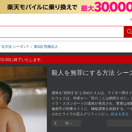
る方法 シーズン1
>
第2話 性格証人
12:00に終了いたします。
殺人を無罪にする方法 シ
遺体を“焼却する”と決めた４人は、ライター用オ
たウェスは、何者かへ「皆のことは納得させた」
イラ・スタンガードの遺体が発見され、警察は他
倫相手の刑事ネイトに、極秘調査を依頼する。一
されたライラの恋人グリフィンだっ
…続きを見る
前へ