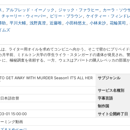
ス
アルフレッド・イーノック
ジャック・ファラヒー
カーラ・ソウ
チャーリー・ウィーバー
ビリー・ブラウン
ケイティー・フィンド
樽助
平川大輔
浅野真澄
近藤唯
小田柿悠太
小林未沙
花輪英司
イムズ
４人は、ライター用オイルを求めてコンビニへ向かう。そこで密かにプリペイ
カ月半前、ミドルトン大学の学生ライラ・スタンガードの遺体が発見され、
トに、極秘調査を依頼する。一方、ウェスはアパートの隣人レベッカの部屋
O GET AWAY WITH MURDER Season1 IT’S ALL HER
サブジャンル
T
サービス名種別
r日本語吹替
字幕言語
制作国
03-01 15:00:00
サイト公開終了日
リーミング動画
ーズまとめページ