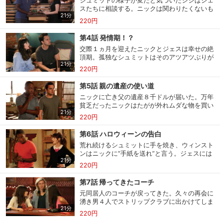
シュミットの様子が変だと気づいたシシはジェ
スたちに相談する。ニックは関わりたくないも
21分
のの渋々応じ二股のことを知ってしまう。口止
220円
めされ、親友と彼女の間で揺れて…
第4話 発情期！？
交際１ヵ月を迎えたニックとジェスは幸せの絶
頂期。孤独なシュミットはそのアツアツぶりが
21分
耐えられない。別れさせようとする圧力で、ニ
220円
ックの体に異変が生じてしまう。
第5話 親の遺産の使い道
ニックに亡き父の遺産８千ドルが届いた。万年
貧乏だったニックはたがが外れムダな物を買い
21分
まくるが、ジェスはニックの借金の返済に充て
220円
るべきだと思い無断で使ってしまう。
第6話 ハロウィーンの告白
会員設定
会員情報
閉じる
荒れ続けるシュミットに手を焼き、ウィンスト
ンはニックに“手紙を送れ”と言う。ジェスには
21分
初耳だったが、シュミットには困った時に相談
220円
する文通相手がいるというのだ。
基本情報、本人連絡先、パスワード 、クレ
会員情報変更
第7話 帰ってきたコーチ
ジットカード情報の変更が可能です。
元同居人のコーチが戻ってきた。久々の再会に
湧き男４人でストリップクラブに出かけてしま
21分
う。残されたジェスはニックへの当てつけのた
220円
決済方法変更
決済方法の変更が可能です。
めシシを誘って夜の街に繰り出す。