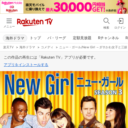
メニュー
検索
ログイン
トップ
パ・リーグ
定額見放題
Rチャンネル
R
海外ドラマ
楽天TV
>
海外ドラマ
>
コメディ
>
ニュー・ガール/New Girl ～ダサかわ女子と三
この作品の再生には「Rakuten TV」アプリが必要です。
アプリをインストールする