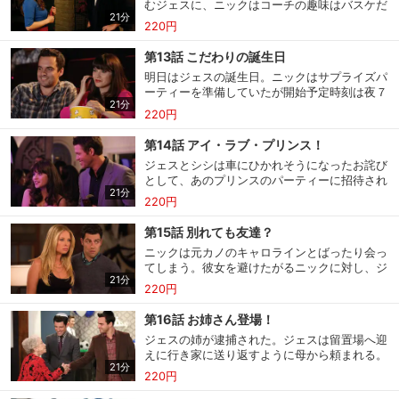
むジェスに、ニックはコーチの趣味はバスケだ
21分
と教える。ジェスはバスケファンだとウソをつ
220円
スマホなどでRakuten TVを視聴する際のデ
視聴デバイス一覧
きコーチと試合観戦を始めるが…
バイス連携の設定ができます。
第13話 こだわりの誕生日
明日はジェスの誕生日。ニックはサプライズパ
視聴年齢制限の変更時にパスコード入力が
ーティーを準備していたが開始予定時刻は夜７
パスコード設定
求められるのでお子さまがいても安心で
21分
時で日中の計画はなかった。ジェスもだらだら
す。
220円
過ごしたいだろうと思っていたが…
第14話 アイ・ラブ・プリンス！
メルマガの配信停止、配信先のメールアド
メルマガ
ジェスとシシは車にひかれそうになったお詫び
レスの変更が可能です。
として、あのプリンスのパーティーに招待され
21分
る。大興奮でパーティーに向かう時、送り出す
220円
ニックが愛してると口走ってしまう。
定額見放題コンテンツの解約はこちらから
定額見放題解約
第15話 別れても友達？
可能です。
ニックは元カノのキャロラインとばったり会っ
てしまう。彼女を避けたがるニックに対し、ジ
21分
ェスは別れた恋人との友情は成立すると主張。
220円
ログアウト
今も親友だという元カレを紹介する。
第16話 お姉さん登場！
ジェスの姉が逮捕された。ジェスは留置場へ迎
えに行き家に送り返すように母から頼まれる。
21分
会いたいというニックに、姉を会わせたくない
220円
ジェスはウソをついて出かける。