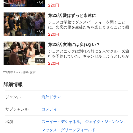
21分
けられなくなったジェスとニックは、今日だ
220円
け、まだ恋人のふりをしようと決める。
第22話 愛はずっと永遠に
ジェスは学校でダンスパーティーを開くこと
に。失恋の傷を生徒たちを楽しませることで癒
21分
やしたいのだ。だが同僚が非協力的で、結局い
220円
つもの仲間に手伝いを頼むことになる。
第23話 友達には戻れない？
ジェスとニックは別れる前に２人でクルーズ旅
行を予約していた。キャンセルしようとしたが
21分
返金不可とのことで、ルームメイトの男たちと
220円
シシを含む６人で行くことにする。
23件中1～23件を表示
詳細情報
海外ドラマ
ジャンル
コメディ
サブジャンル
ズーイー・デシャネル
ジェイク・ジョンソン
出演
マックス・グリーンフィールド