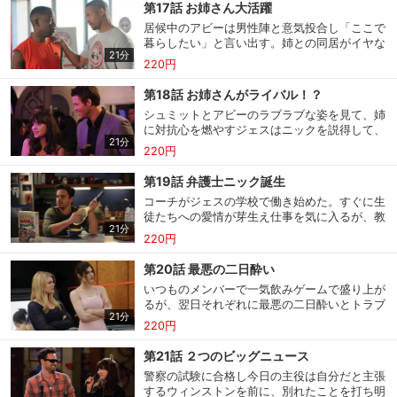
第17話 お姉さん大活躍
居候中のアビーは男性陣と意気投合し「ここで
暮らしたい」と言い出す。姉との同居がイヤな
21分
ジェスは内緒で部屋を見つけ、自らの意思で引
220円
っ越したと思わせる作戦に出る。
第18話 お姉さんがライバル！？
シュミットとアビーのラブラブな姿を見て、姉
に対抗心を燃やすジェスはニックを説得して、
21分
同居改め同棲生活をスタートさせるが、思いが
220円
けない問題が浮上してしまう。
第19話 弁護士ニック誕生
コーチがジェスの学校で働き始めた。すぐに生
徒たちへの愛情が芽生え仕事を気に入るが、教
21分
頭になったジェスが予算不足解消のために彼を
220円
解雇するよう命じられてしまう。
第20話 最悪の二日酔い
いつものメンバーで一気飲みゲームで盛り上が
るが、翌日それぞれに最悪の二日酔いとトラブ
21分
ルが待ち受けていた。特にジェスとニックには
220円
思いがけない結末が待っていた。
第21話 ２つのビッグニュース
警察の試験に合格し今日の主役は自分だと主張
するウィンストンを前に、別れたことを打ち明