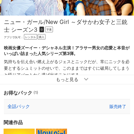
ニュー・ガール/New Girl ～ダサかわ女子と三銃
士 シーズン3
字幕
G
レンタル
購入
アプリでDL可：
映画女優ズーイー・デシャネル主演！アラサー男女の恋愛と本音が
いっぱい詰まった人気シリーズ第3弾。
気持ちを伝え合い燃え上がるジェスとニックだが、常にニックを必
要とするシュミットのせいで、このままではすぐに破局してしまう
と悟りアパートから逃げ出すことにする。
お得なパック
(1)
全話パック
販売終了
関連作品