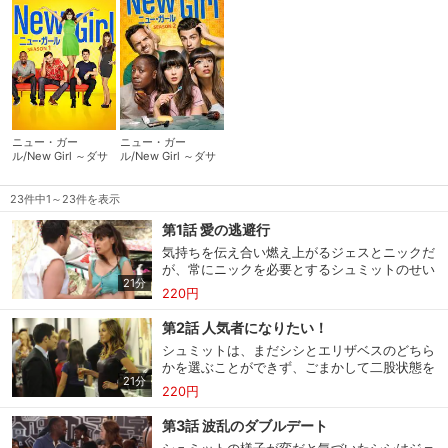
ニュー・ガー
ニュー・ガー
ル/New Girl ～ダサ
ル/New Girl ～ダサ
かわ女子と三銃士 シ
かわ女子と三銃士 シ
ーズン1
ーズン2
23件中1～23件を表示
第1話 愛の逃避行
気持ちを伝え合い燃え上がるジェスとニックだ
が、常にニックを必要とするシュミットのせい
21分
で、このままではすぐに破局してしまうと悟り
220円
アパートから逃げ出すことにする。
第2話 人気者になりたい！
シュミットは、まだシシとエリザベスのどちら
かを選ぶことができず、ごまかして二股状態を
21分
続けていた。だが意地悪な同僚が２人を会社の
220円
パーティーで鉢合わせさせてしまう。
第3話 波乱のダブルデート