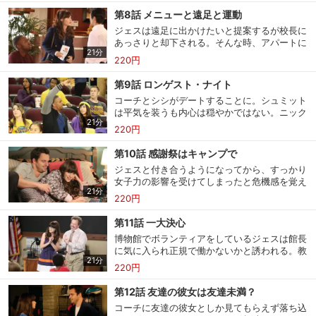
第8話 メニューと遠足と運動
ジェスは遠足に出かけたいと提案するが校長に
あっさりと却下される。そんな時、アパートに
購入明細
４ヵ月分の購入明細の確認が可能です。
21分
中国料理のメニューが何枚も配達され、怒りの
220円
矛先を料理店に向け抗議しに行く。
第9話 ロンゲスト・ナイト
現在獲得済みのお得なクーポンを確認でき
Myクーポン
ます。
コーチとシシがデートすることに。シュミット
は平気を装うも内心は穏やかではない。ニック
21分
は彼が絶対にデートを阻止すると読み、ジェス
220円
レンタル、購入、定額見放題の購入履歴の
と協力して家に閉じ込めようとする。
購入履歴
確認が可能です。こちらから視聴いただく
第10話 感謝祭はキャンプで
と便利です。
ジェスと付き合うようになってから、すっかり
女子力の影響を受けてしまったと危機感を覚え
お気に入りに登録した作品を確認できま
21分
たニックは男らしさと生存本能を試そうと感謝
お気に入り
す。お気に入りに追加した作品の削除も可
220円
能です。
祭にキャンプに行こうと提案する。
第11話 一大決心
サイト内の閲覧履歴を確認できます。履歴
博物館でボランティアをしているジェスは館長
閲覧履歴
の削除も可能です。
に気に入られ正規で働かないかと誘われる。教
21分
師は天職だと思うが、他にも道があるかもしれ
220円
ないと心が揺れ、皆に相談するが…
サイト内で表示される作品の表示制限が可
第12話 友達の彼女は友達未満？
視聴年齢制限
能です。5段階の年齢区分から選択できま
す。
コーチに友達の彼女としか見てもらえず落ち込