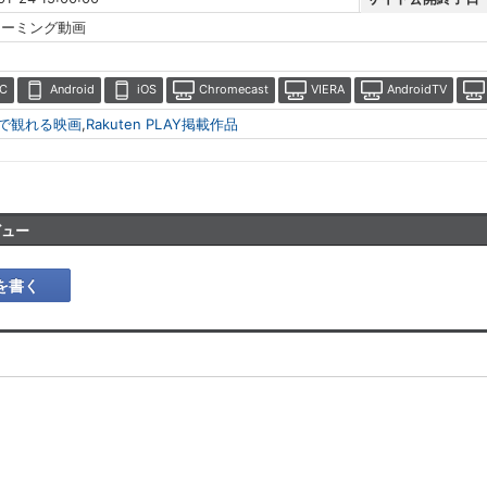
リーミング動画
C
Android
iOS
Chromecast
VIERA
AndroidTV
分で観れる映画
,
Rakuten PLAY掲載作品
ビュー
を書く