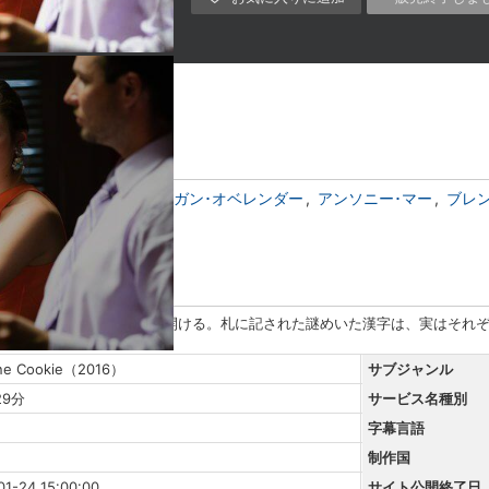
ライアン・メリマン
モーガン･オベレンダー
アンソニー･マー
ブレ
フォーチュン・クッキーを開ける。札に記された謎めいた漢字は、実はそれ
ne Cookie（2016）
サブジャンル
29分
サービス名種別
字幕言語
制作国
01-24 15:00:00
サイト公開終了日