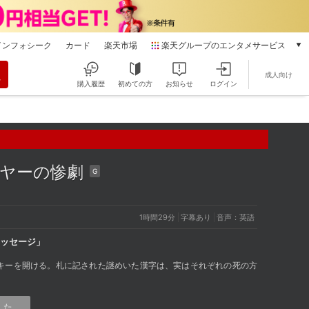
インフォシーク
カード
楽天市場
楽天グループのエンタメサービス
動画配信
成人向け
楽天TV
購入履歴
初めての方
お知らせ
ログイン
本/ゲーム/CD/DVD
楽天ブックス
電子書籍
楽天Kobo
雑誌読み放題
イヤーの惨劇
G
楽天マガジン
音楽配信
楽天ミュージック
1時間29分
字幕あり
音声：英語
動画配信ガイド
ッセージ」
Rakuten PLAY
無料テレビ
キーを開ける。札に記された謎めいた漢字は、実はそれぞれの死の方
Rチャンネル
チケット
した