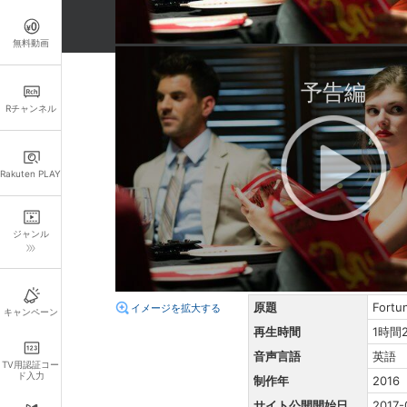
無料動画
予告編
詳細情報
Rチャンネル
キャスト・スタッフ
出演：
ディナ・メイヤー
Rakuten PLAY
監督：
ロブ･パラティーナ
脚本：
ロブ･パラティーナ
ジャンル
あらすじ
友人グループが、会食の席で
原題
Fortu
イメージを拡大する
キャンペーン
再生時間
1時間
音声言語
英語
TV用認証コー
ド入力
制作年
2016
サイト公開開始日
2017-