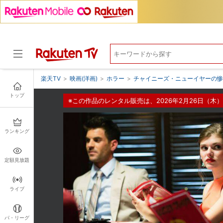
楽天TV
>
映画(洋画)
>
ホラー
>
チャイニーズ・ニューイヤーの惨
トップ
※この作品のレンタル販売は、2026年2月26日（木）
ドラマ
ランキング
定額見放題
ライブ
パ・リーグ