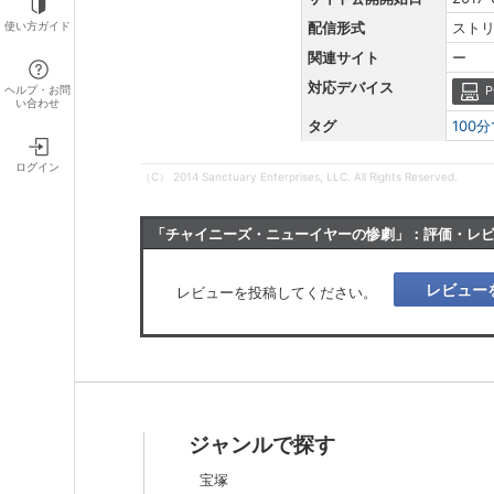
使い方ガイド
配信形式
スト
関連サイト
ー
対応デバイス
ヘルプ・お問
P
い合わせ
タグ
100
ログイン
（C） 2014 Sanctuary Enterprises, LLC. All Rights Reserved.
「チャイニーズ・ニューイヤーの惨劇」：評価・レ
レビュー
レビューを投稿してください。
ジャンルで探す
宝塚