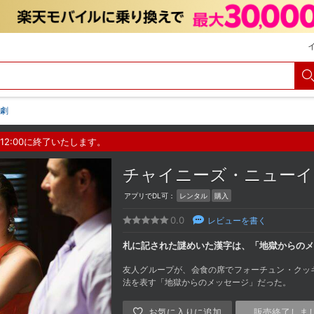
劇
12:00に終了いたします。
チャイニーズ・ニュー
アプリでDL可：
レンタル
購入
0.0
レビューを書く
札に記された謎めいた漢字は、「地獄からのメ
友人グループが、会食の席でフォーチュン・クッ
法を表す「地獄からのメッセージ」だった。
販売終了しま