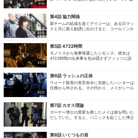
械”を見つけ…。一方、ウォードの殺害を長官
41分
い詰められた彼は、唯一信用できる友人に助け
から命じられたハンターは、ヒドラに潜入する
を求める。一方、ハンターはメイの協力のも
ため基地を後にする。
と、彼女と共にヒドラにコネがある友人のスパ
第4話 協力関係
ッドに近づく。手始めに武器売買の話を彼に持
新チームの結成を急ぐデイジーは、ある日マッ
ちかけると、取引をするためにはある条件を満
クと共に新人勧誘に出かけると、コールソンか
たす必要があるという。なんと、それはファイ
43分
らインヒューマンズが襲われたという連絡を受
ト・クラブに出場して、試合に勝ち残ることだ
ける。2人が現場に駆けつけると、既に被害者
と告げられたハンターは…。
3人は死亡しており、以前病院でリンカーンを
第5話 4722時間
襲った怪物が再び現れたことがわかる。現場で
モノリスから無事帰還したシモンズ。彼女は
採取した怪物の毛束をＤＮＡ解析した結果、犯
4722時間の出来事を包み隠さずフィッツに語
人はインヒューマンズと判明。そして被害者の
43分
り始める。謎の惑星に到着してから約１ヵ月間
PCを押収すると、元プログラマーのフライと
は孤独だったが、14年前にＮＡＳＡから派遣さ
いう男の存在が浮上する。
れた宇宙飛行士ウィルと出会ったこと。そして
第6話 ラッシュの正体
惑星で起きた悲劇と、そこに住む謎の生物の恐
ウォード殺害の長官命令に失敗したハンターは
ろしさ、ウィルと地球に帰還しようと努力した
任務から外される。その代わり、メイがシール
会員設定
会員情報
閉じる
が、挫折した…。そんなある日、フィッツの照
42分
ドに完全復帰を果たす。復帰の理由はウォード
明弾を見たという。すべてを聞いた彼は、ウィ
がガーナー博士を殺そうとしたからだ。早速メ
ルを救出しようと心に決める。
イはモースを現場に復帰させ、2人で学生アレ
第7話 カオス理論
ックスを装っていたウェルナー・フォン・スト
基本情報、本人連絡先、パスワード 、クレ
ガーナー博士の異変を察したメイは彼を問いた
会員情報変更
ラッカーを追う。その時、ウォードの部下たち
ジットカード情報の変更が可能です。
だしていた。すると、パニックを起こした博士
も多くを知り過ぎたウェルナーを殺そうとして
43分
はメイを拉致し、大学の旧校舎に立てこも
いることが判明。両者に追い詰められた彼
り…。その頃、マックは極秘にリンカーンから
は“ある衝撃の事実”を告げる。
ラッシュの情報を聞き、彼を連れて本部に戻っ
第8話 いくつもの首
決済方法変更
決済方法の変更が可能です。