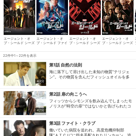
エージェント・オ
エージェント・オ
エージェント・オ
エージェント・オ
ブ・シールド シーズ
ブ・シールド ファイ
ブ・シールド シーズ
ブ・シールド シーズ
ン1
ナル・シーズン
ン2
ン4
22件中1～22件を表示
第1話 自然の法則
海に落下して溶け出した未知の物質“テリジェ
ン”。その物質を含んだフィッシュオイルを多
43分
くの人が摂取したことから、世界中で次々
と“インヒューマンズ（特殊能力者）”が覚醒し
ていた。世界が混乱し始める中、シールドは彼
第2話 扉の向こうへ
らの保護に動き出すが、常に“謎の武装集団”に
フィッツからシモンズを飲み込んでしまったモ
先を越されてしまう。そんなある日、ついに3
ノリスが“時空の扉”ではないかと告げられたコ
メートルの距離から金属を溶かす能力を持った
42分
ールソンは、その分野の第一人者ランドルフ教
ジョーイの保護に成功したシールドは、“謎の
授に協力を仰ぐ。やがて、彼の目撃談をもとに
武装集団の正体”にも近づくが…。
英国のグロスタシャーの城へ向かったシールド
第3話 ファイト・クラブ
は、奇妙な隠し部屋に辿り着くと、そこでモノ
働いていた病院を追われ、高度危機抑制部
リスを収納していたかのような“穴”と“ある機
隊“ＡＴＣＵ”に指名手配されたリンカーン。追