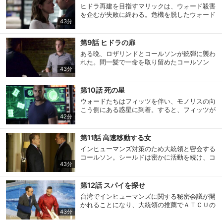
てきた。大統領に会うために移動中だったコー
ヒドラ再建を目指すマリックは、ウォード殺害
ルソンは、リンカーンの情報を知ると、急きょ
を企むが失敗に終わる。危機を脱したウォード
ニューヨークへ引き返すことに決める。一方、
43分
はヒドラの元リーダー、フォン・ストラッカー
フィッツはモノリスの向こう側の惑星に通じ
購入明細
４ヵ月分の購入明細の確認が可能です。
の金庫室まで辿り着くが…。一方、コールソン
る“扉”を開く方法に気づく。
はＡＴＣＵの真の狙いを突き止めようと、ガー
第9話 ヒドラの扉
ナー博士のモジュールが施設に運ばれるチャン
ある晩、ロザリンドとコールソンが銃弾に襲わ
スを活かし“スポットライト作戦”を決行。さら
現在獲得済みのお得なクーポンを確認でき
れた。間一髪で一命を取り留めたコールソン
に、コールソンはＡＴＣＵのリーダーであるロ
Myクーポン
43分
ます。
は、ウォードによるものとわかると復讐に向け
ザリンドを秘密基地に招き、信用に値する人物
動き出す。そして、ウォードを倒すために長官
かを見極めようとする。
の枠を超える決心をした彼は、マックに長官代
第10話 死の星
レンタル、購入、定額見放題の購入履歴の
理を任命する。一方、シールドはマリックが時
購入履歴
確認が可能です。こちらから視聴いただく
ウォードたちはフィッツを伴い、モノリスの向
空の扉を開けようとしていると知り、フィッツ
と便利です。
こう側にある惑星に到着。すると、フィッツが
とシモンズが“遠隔惑星探査隊”の施設調査に向
42分
惑星の案内役としてウィルを同行させたいと、
かう。しかし、調査に入ろうとしたその時、2
ウォードに申し出る。一方、シールドは、ヒド
お気に入りに登録した作品を確認できま
人はヒドラに捕まってしまう。
ラの施設にインヒューマンズのコンテナが運搬
お気に入り
す。お気に入りに追加した作品の削除も可
第11話 高速移動する女
されていることを知る。長官代理のマックには
能です。
インヒューマンズ対策のため大統領と密会する
仲間とインヒューマンズの救出、さらにモノリ
コールソン。シールドは密かに活動を続け、コ
スの部屋を制圧するという重圧がのしかかる
43分
ールソンの下に新しいＡＴＣＵの責任者をつけ
サイト内の閲覧履歴を確認できます。履歴
が、ヒドラの厳重な警戒を破る“ある作戦”を実
閲覧履歴
ることで２人は合意する。一方、コロンビアの
の削除も可能です。
行しようと決意を固め…。
ボゴタで、大量の武器が警察車両から一瞬にし
第12話 スパイを探せ
て奪われるという事件が発生。調査のため現地
台湾でインヒューマンズに関する秘密会議が開
サイト内で表示される作品の表示制限が可
入りしたマックだったが、彼も武器同様に一瞬
かれることになり、大統領の推薦でＡＴＣＵの
視聴年齢制限
能です。5段階の年齢区分から選択できま
で消えてしまう事態に。やがて、シールドは防
43分
責任者になったタルボット准将とコールソンの
す。
犯カメラ映像から、高速移動で武器を奪うイン
参加が決まる。2人の目的は他国のインヒュー