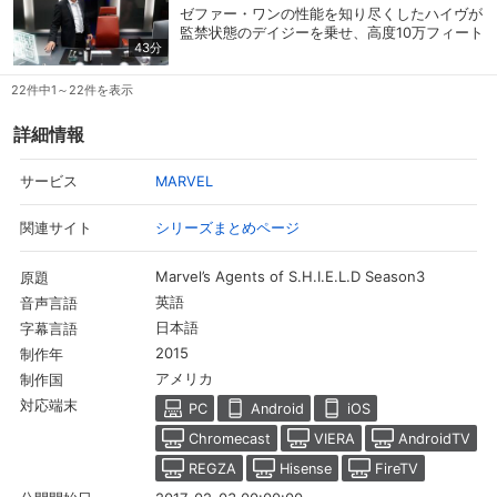
ためにはハッキング不可能な政府のミサイル停
ゼファー・ワンの性能を知り尽くしたハイヴが
止コードが必要と知ったシールドは、太平洋に
監禁状態のデイジーを乗せ、高度10万フィート
あるミサイル基地が占拠されると、フィッツが
43分
の空へ向け飛び立った。成層圏から新型の菌を
作り出したモーションキャプチャーで、アンダ
積んだ弾頭を発射すれば、彼に従順なインヒュ
ース准将に成りすまし…。
ーマンズが増殖し、世界征服が可能になるから
22件中1～22件を表示
だ。一方、シールドの基地ではコールソンが腕
に埋め込まれたリモコンでクインジェットを呼
詳細情報
び寄せ、反撃に出る準備を進めていた。彼は単
身でクインジェットに乗り込み、ゼファー・ワ
MARVEL
サービス
ンへ向かおうとするが…。
シリーズまとめページ
関連サイト
Marvel’s Agents of S.H.I.E.L.D Season3
原題
英語
音声言語
日本語
字幕言語
2015
制作年
アメリカ
制作国
対応端末
PC
Android
iOS
Chromecast
VIERA
AndroidTV
REGZA
Hisense
FireTV