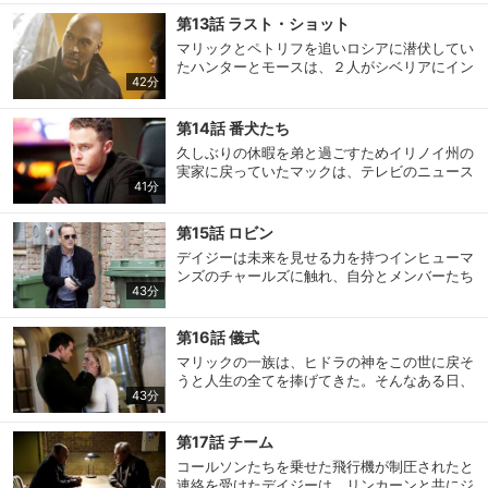
ヒューマンズの姿を発見する。
マンズに関する情報収集と、ヒドラのスパイを
第13話 ラスト・ショット
スマホなどでRakuten TVを視聴する際のデ
見つけ出し、マリックの居場所を突き止めるこ
視聴デバイス一覧
マリックとペトリフを追いロシアに潜伏してい
バイス連携の設定ができます。
とだった。会議場に向かった2人は、目の前に
たハンターとモースは、２人がシベリアにイン
座る5人の出席者の中に潜んでいるというスパ
42分
ヒューマンズの保護区を建設しようとしている
イを見つけ出そうとするが…。その時、突然マ
視聴年齢制限の変更時にパスコード入力が
ことを突き止める。事態を知ったコールソンは
リックが会議場に姿を現す。
パスコード設定
求められるのでお子さまがいても安心で
ハンターたちに、建設予定地にあるという機密
第14話 番犬たち
す。
施設へ侵入し、マリックの狙いを探るよう指示
久しぶりの休暇を弟と過ごすためイリノイ州の
を出す。すると、彼らは施設内でロシア首相の
実家に戻っていたマックは、テレビのニュース
側近クルピンの死体を発見。さらに、マリック
41分
メルマガの配信停止、配信先のメールアド
番組で、“番犬（ウォッチドッグ）”というグル
たちの会話を傍受していたコールソンが“首相
メルマガ
レスの変更が可能です。
ープが近くにあるＡＴＣＵの施設を襲撃したこ
の暗殺計画”に気づき…。
とを知る。横にいた弟は“番犬”の行為を称賛
第15話 ロビン
し、困惑するマック。そんな彼のもとへ、手が
デイジーは未来を見せる力を持つインヒューマ
かりが消える前に襲撃された施設へ行くようコ
定額見放題コンテンツの解約はこちらから
定額見放題解約
ンズのチャールズに触れ、自分とメンバーたち
ールソンから連絡が入る。シールドのメンバー
可能です。
43分
の末路を知らされる。するとその時、目の前に
であることを隠しているマックは、弟に“ある
いたチャールズが突然ヒドラに連れ去られてし
嘘”をつき現場へ向かう。
まい、デイジーは皆の未来を変えるためにも彼
第16話 儀式
を救出すると言い出す。しかし、コールソンは
ログアウト
マリックの一族は、ヒドラの神をこの世に戻そ
未来の中心人物である彼女を基地から一歩も出
うと人生の全てを捧げてきた。そんなある日、
さないと決め、メイを現場に送り込む作戦を立
43分
ヒドラの伝統的な“石の儀式”で命を捧げた旅人
てる。やがて、メイは未来の出来事を数秒間縮
の記憶を持つ神がマリックの家に現れ、幹部の
める練習を始めるが…。
招集を命じる。神の姿を疑う幹部たちの前で彼
第17話 チーム
は…。一方、死の星にいた“化け物”の正体を探
コールソンたちを乗せた飛行機が制圧されたと
るため、デイジーとリンカーンはサウスダコタ
連絡を受けたデイジーは、リンカーンと共にジ