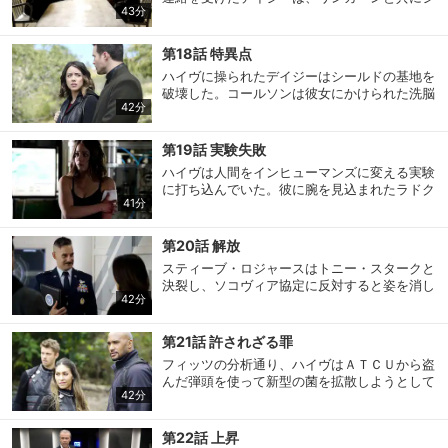
に向かっていた。そこには「古代のインヒュー
43分
ョーイとエレナを呼び出し救出に向かうと、マ
マンズが戻り、死者をよみがえらせる」と大騒
リックを捕えることにも成功した。やがて、マ
ぎしている男がいた。
リックへの尋問を開始したコールソンは、彼の
第18話 特異点
口から“驚愕の事実”を突きつけられる。なん
ハイヴに操られたデイジーはシールドの基地を
と、ウォードに寄生したのはラテン語の“ハイ
破壊した。コールソンは彼女にかけられた洗脳
ヴ（群れ）”という名前で知られたクリーの奴
42分
を解き、ハイヴのインヒューマンズによる軍隊
隷であり、そのハイヴはインヒューマンズを洗
結成計画を阻止すると宣言。そして、彼に挑む
脳する力も持っているという。
ためゼファー・ワンを稼働する。一方、フィッ
第19話 実験失敗
ツとシモンズは、ハイヴが宿主の脳にある快楽
ハイヴは人間をインヒューマンズに変える実験
物質を分泌させ、寄生したインヒューマンズに
に打ち込んでいた。彼に腕を見込まれたラドク
無敵感を与えることを突き止めると、ルーマニ
41分
リフ博士は、人間のＤＮＡに手を加えれば、イ
アに向かい、ＧＴ農薬の寄生生物研究者ラドク
ンヒューマンズへ変化させられるという“ある
リフ博士に助けを求める。
驚異的なアイデア”を思いつく。しかし実験は
第20話 解放
大失敗に終わり、彼に責められた博士は、使用
スティーブ・ロジャースはトニー・スタークと
したハイヴの血に原因があり、生きたクリー人
決裂し、ソコヴィア協定に反対すると姿を消し
のＤＮＡが必要だったと言い訳をする。する
42分
た。そのためアベンジャーズは国連の管理下に
と、ハイヴは“ある装置”を使って、クリー人を
置かれ、登録された超人全員が監視されること
地球に呼び寄せてしまう。
になった。タルボット准将はインヒューマンズ
第21話 許されざる罪
の登録をコールソンに迫るが、最高機密のリス
フィッツの分析通り、ハイヴはＡＴＣＵから盗
トを作り、それが悪の手に渡ったら罪もない
んだ弾頭を使って新型の菌を拡散しようとして
人々が苦しむと反論され…。一方、監禁された
42分
いた。その菌に感染した人間は意志を持たず、
リンカーンは基地にハッキングしてきたデイジ
彼の思いのままに動くインヒューマンズへ変化
ーの力を借り、脱出を図る。
してしまうことが判明。そして、弾頭を止める
第22話 上昇