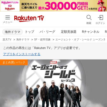
メニュー
検索
ログイン
トップ
パ・リーグ
定額見放題
Rチャンネル
R
海外ドラマ
楽天TV
>
海外ドラマ
>
SF・超常現象
>
エージェント・オブ・シールド シーズン3
この作品の再生には「Rakuten TV」アプリが必要です。
アプリをインストールする