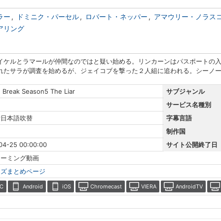
ラー
ドミニク・パーセル
ロバート・ネッパー
アマウリー・ノラス
アリング
イケルとラマールが仲間なのではと疑い始める。リンカーンはパスポートの
れたサラが調査を始めるが、ジェイコブを撃った２人組に追われる。シーノー
n Break Season5 The Liar
サブジャンル
サービス名種別
r日本語吹替
字幕言語
制作国
04-25 00:00:00
サイト公開終了日
リーミング動画
ーズまとめページ
C
Android
iOS
Chromecast
VIERA
AndroidTV