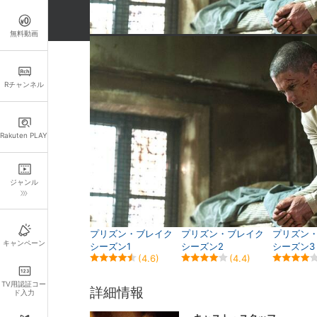
無料動画
関連作品
Rチャンネル
Rakuten PLAY
ジャンル
プリズン・ブレイク
プリズン・ブレイク
プリズン
キャンペーン
シーズン1
シーズン2
シーズン3
(4.6)
(4.4)
TV用認証コー
詳細情報
ド入力