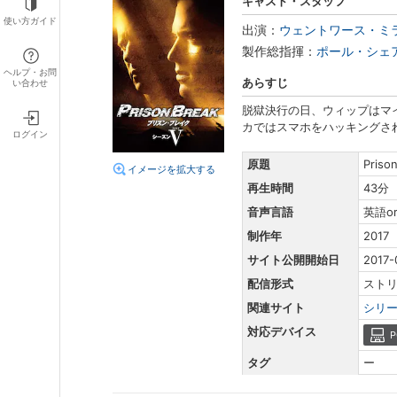
キャスト・スタッフ
使い方ガイド
出演：
ウェントワース・ミ
製作総指揮：
ポール・シェ
ヘルプ・お問
あらすじ
い合わせ
脱獄決行の日、ウィップはマ
カではスマホをハッキングさ
ログイン
原題
Priso
イメージを拡大する
再生時間
43分
音声言語
英語o
制作年
2017
サイト公開開始日
2017-
配信形式
スト
関連サイト
シリ
対応デバイス
P
タグ
ー