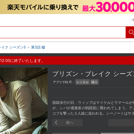
イク シーズン5
>
第3話 嘘
12:00に終了いたします。
プリズン・ブレイク シー
アプリでDL可：
レンタル
購入
脱獄決行の日、ウィップはマイケルとラマールが
が、シバが過激派の戦闘員に襲われてしまう。ア
コブを撃った２人組に追われる。シーノートはサ
前へ