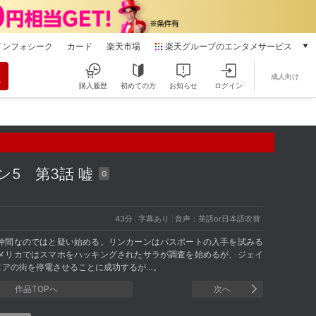
インフォシーク
カード
楽天市場
楽天グループのエンタメサービス
動画配信
成人向け
楽天TV
購入履歴
初めての方
お知らせ
ログイン
本/ゲーム/CD/DVD
楽天ブックス
電子書籍
楽天Kobo
雑誌読み放題
ズン5
第3話 嘘
G
楽天マガジン
音楽配信
楽天ミュージック
43分
字幕あり
音声：英語or日本語吹替
動画配信ガイド
仲間なのではと疑い始める。リンカーンはパスポートの入手を試みる
Rakuten PLAY
メリカではスマホをハッキングされたサラが調査を始めるが、ジェイ
ヌアの街を停電させることに成功するが…。
無料テレビ
Rチャンネル
作品TOPへ
次へ
チケット