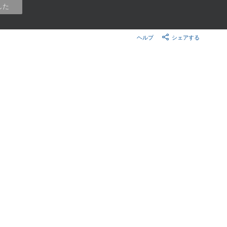
楽天チケット
した
エンタメニュース
推し楽
ヘルプ
シェアする