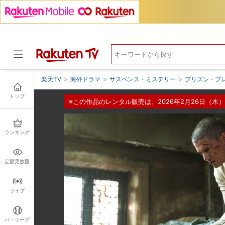
楽天TV
>
海外ドラマ
>
サスペンス・ミステリー
>
プリズン・ブレ
トップ
※この作品のレンタル販売は、2026年2月26日（木）
ドラマ
ランキング
定額見放題
ライブ
パ・リーグ