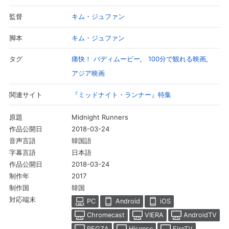
キム・ジュファン
監督
キム・ジュファン
脚本
痛快！ バディムービー
100分で観れる映画
タグ
アジア映画
『ミッドナイト・ランナー』特集
関連サイト
Midnight Runners
原題
2018-03-24
作品公開日
韓国語
音声言語
日本語
字幕言語
2018-03-24
作品公開日
2017
制作年
韓国
制作国
対応端末
PC
Android
iOS
Chromecast
VIERA
AndroidTV
REGZA
Hisense
FireTV