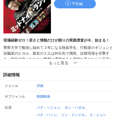
予告編
予告編
現場経験ゼロ！若さと情熱だけが頼りの実践捜査が今、始まる！
警察大学で勉強し始めて２年になる熱血学生、行動派のギジュンと
頭脳派のヒヨル。親友の２人は外出先で偶然、拉致現場を目撃す
る。学校で学んだとおり警察に通報するも複雑な手がかりと不足し
た証拠で捜査は一向に進まず、1分1秒と緊迫した中で時間だけが過
ぎていく。ギジュンとヒヨルは自らの足で直接捜査を始めるが、予
詳細情報
測不能な状況に出くわすこととなり…。
洋画
ジャンル
韓国映画
サブジャンル
パク・ソジュン
カン・ハヌル
出演
パク・ハソン
ソン・ドンイル
コ・ジュン