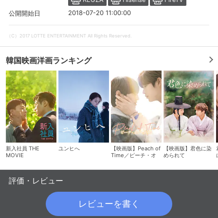
2018-07-20 11:00:00
公開開始日
（C）2017 LOTTE ENTERTAINMENT All Rights Reserved.
韓国映画洋画ランキング
会員設定
会員情報
閉じる
新入社員 THE
ユンヒへ
【映画版】Peach of
【映画版】君色に染
MOVIE
Time／ピーチ・オ
められて
ブ・タイム
基本情報、本人連絡先、パスワード 、クレ
会員情報変更
評価・レビュー
ジットカード情報の変更が可能です。
レビューを書く
決済方法変更
決済方法の変更が可能です。