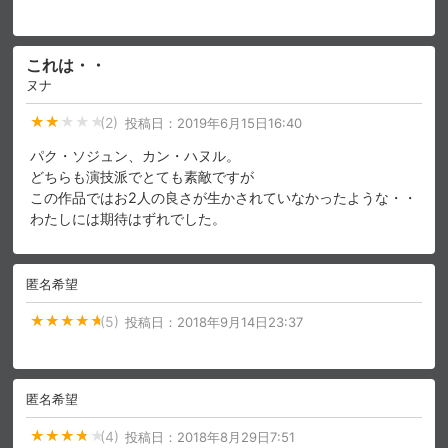
スマホなどでRakuten TVを視聴する際のデ
視聴デバイス一覧
バイス連携の設定ができます。
これは・・
ヌナ
視聴年齢制限の変更時にパスコード入力が
パスコード設定
求められるのでお子さまがいても安心で
(2)
投稿日：
2019年6月15日16:40
す。
パク・ソジュン、カン・ハヌル。
メルマガの配信停止、配信先のメールアド
どちらも演技派でとても素敵ですが
メルマガ
レスの変更が可能です。
この作品ではお2人の良さが生かされていなかったような・・
わたしには期待はずれでした。
定額見放題コンテンツの解約はこちらから
定額見放題解約
可能です。
匿名希望
(5)
投稿日：
2018年9月14日23:37
ログアウト
匿名希望
(4)
投稿日：
2018年8月29日7:51