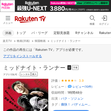
メニュー
検索
ログイン
トップ
パ・リーグ
定額見放題
Rチャンネル
Rakute
洋画
楽天TV
>
映画(洋画)
>
韓国映画
>
ミッドナイト・ランナー
この作品の再生には「Rakuten TV」アプリが必要です。
アプリをインストールする
ミッドナイト・ランナー
字幕
G
レンタル
購入
アプリでDL可：
評価：
3.9
レビュー：
レビュー(
10
件)
収録時間：
1時間48分
出演：
パク・ソジュン
タグ：
痛快！ バディムービー