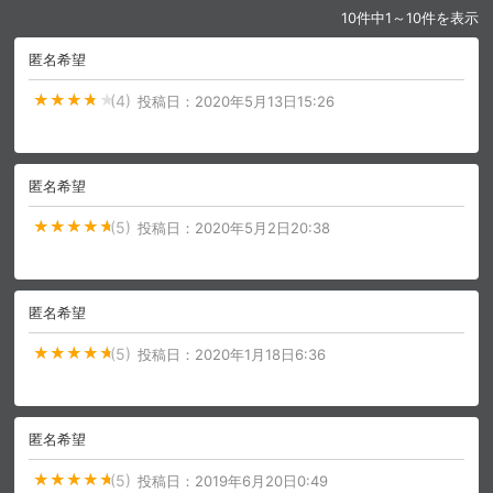
10件中1～10件を表示
匿名希望
購入明細
４ヵ月分の購入明細の確認が可能です。
(4)
投稿日：
2020年5月13日15:26
現在獲得済みのお得なクーポンを確認でき
Myクーポン
ます。
匿名希望
レンタル、購入、定額見放題の購入履歴の
購入履歴
確認が可能です。こちらから視聴いただく
(5)
投稿日：
2020年5月2日20:38
と便利です。
お気に入りに登録した作品を確認できま
お気に入り
す。お気に入りに追加した作品の削除も可
匿名希望
能です。
(5)
投稿日：
2020年1月18日6:36
サイト内の閲覧履歴を確認できます。履歴
閲覧履歴
の削除も可能です。
匿名希望
サイト内で表示される作品の表示制限が可
視聴年齢制限
能です。5段階の年齢区分から選択できま
す。
(5)
投稿日：
2019年6月20日0:49