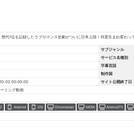
え！歴代1位を記録したラブロマンス史劇がついに日本上陸！何度生まれ変わっ
サブジャンル
サービス名種別
語
字幕言語
制作国
10-02 00:00:00
サイト公開終了日
リーミング動画
C
Android
iOS
Chromecast
VIERA
AndroidTV