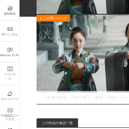
無料動画
お得なパック一覧
Rチャンネル
お得
「永遠の桃花～三生三世～」全話パック
Rakuten PLAY
「永遠の桃花～三生三世～」第1～10話パック
「永遠の桃花～三生三世～」第11～20話パック
ジャンル
「永遠の桃花～三生三世～」第21～30話パック
「永遠の桃花～三生三世～」第31～40話パック
キャンペーン
TV用認証コー
ド入力
この作品の各話一覧