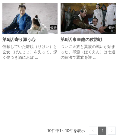
一
詳
前へ
次へ
覧
細
表
表
示
示
45分
45分
第5話 寄り添う心
第6話 東皇鐘の攻防戦
信頼していた離鏡（りけい）と
ついに天族と翼族の戦いが始ま
玄女（げんじょ）を失って、深
った。墨淵（ぼくえん）は七道
く傷つき酒におぼ …
の陣法で翼族を迎 …
10件中1～10件を表示
1