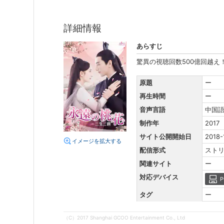
詳細情報
あらすじ
驚異の視聴回数500億回越
原題
ー
再生時間
ー
音声言語
中国
制作年
2017
サイト公開開始日
2018-
イメージを拡大する
配信形式
スト
関連サイト
ー
対応デバイス
P
タグ
ー
（C）2017 Shanghai GCOO Entertainment Co., Ltd