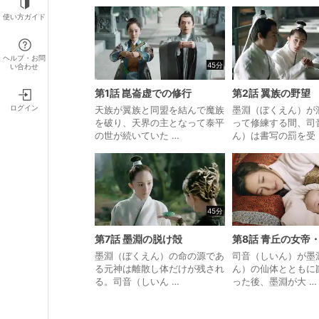
使い方ガイド
ヘルプ・お問
45分
い合わせ
第1話 崑崙虚での修行
第2話 翼族の野望
ログイン
天族が翼族と同盟を結んで魔族
墨淵（ぼくえん）が
を破り、天界の主となって泰平
って修練する間、司
の世が続いていた …
ん）は書写の罰を受 
45分
第7話 墨淵の脱け殻
第8話 青丘の女帝
墨淵（ぼくえん）の命の源であ
司音（しいん）が墨
る元神は離散し体だけが残され
ん）の仙体とともに
る。司音（しいん …
った後、墨淵が大 …