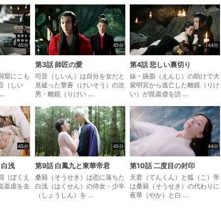
45分
45分
44分
第3話 師匠の愛
第4話 悲しい裏切り
洞窟にこも
司音（しいん）は自分を女だと
妹・臙脂（えんじ）の助けで大
音（しい
見破った擎蒼（けいそう）の次
紫明宮から逃亡した離鏡（りけ
…
男・離鏡（りけい …
い）が崑崙虚を訪 …
45分
45分
44分
・白浅
第9話 白鳳九と東華帝君
第10話 二度目の封印
淵（ぼくえ
桑籍（そうせき）は恋に落ちた
天君（てんくん）と狐（こ）帝
崑崙虚を去
白浅（はくせん）の侍女・少辛
は桑籍（そうせき）の代わりに
（しょうしん）を …
夜華（やか）と白 …