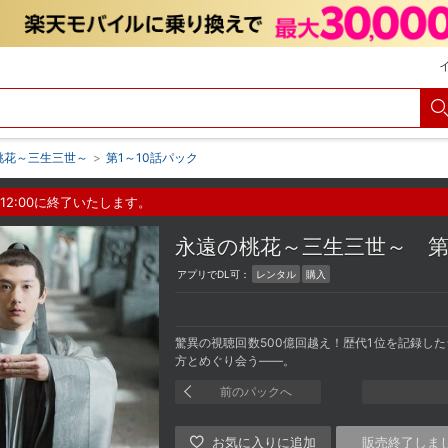
桃花～三生三世～
>
第1～10話パック
12:00に終了いたします。
永遠の桃花～三生三世～
第
アプリでDL可：
レンタル
購入
驚異の視聴回数500億回越え！歴代1位を記録し
方とめぐり会う――。
前のパックへ
販売終了しま