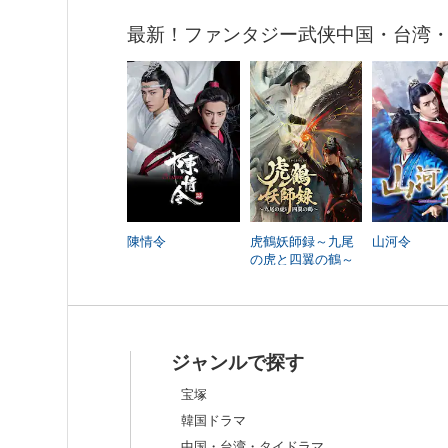
最新！ファンタジー武侠中国・台湾
陳情令
虎鶴妖師録～九尾
山河令
の虎と四翼の鶴～
ジャンルで探す
宝塚
韓国ドラマ
中国・台湾・タイドラマ