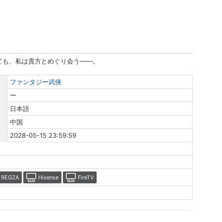
前へ
次へ
ても、私は貴方とめぐり会う――。
ファンタジー武侠
ー
日本語
中国
2028-05-15 23:59:59
REGZA
Hisense
FireTV