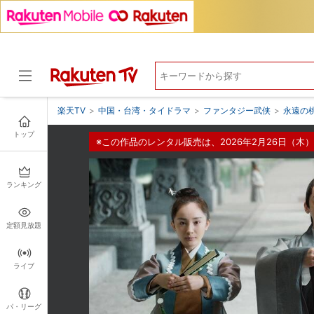
楽天TV
>
中国・台湾・タイドラマ
>
ファンタジー武侠
>
永遠の
トップ
※この作品のレンタル販売は、2026年2月26日（木）
ドラマ
ランキング
定額見放題
ライブ
パ・リーグ