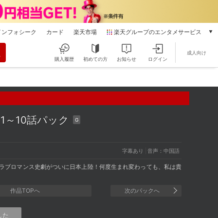
インフォシーク
カード
楽天市場
楽天グループのエンタメサービス
動画配信
成人向け
楽天TV
購入履歴
初めての方
お知らせ
ログイン
本/ゲーム/CD/DVD
楽天ブックス
電子書籍
楽天Kobo
雑誌読み放題
1～10話パック
G
楽天マガジン
音楽配信
楽天ミュージック
字幕あり
音声：中国語
動画配信ガイド
たラブロマンス史劇がついに日本上陸！何度生まれ変わっても、私は貴
Rakuten PLAY
無料テレビ
作品TOPへ
次のパックへ
Rチャンネル
チケット
した