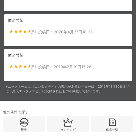
購入明細
４ヵ月分の購入明細の確認が可能です。
匿名希望
(5)
投稿日：
2020年4月27日18:33
現在獲得済みのお得なクーポンを確認でき
Myクーポン
ます。
匿名希望
レンタル、購入、定額見放題の購入履歴の
購入履歴
確認が可能です。こちらから視聴いただく
(5)
投稿日：
2019年2月19日17:28
と便利です。
お気に入りに登録した作品を確認できま
お気に入り
す。お気に入りに追加した作品の削除も可
※ニックネームに（エンタメナビ）の表示があるレビューは、2016年11月30日まで
能です。
に「楽天エンタメナビ」に投稿されたものを掲載しております。
サイト内の閲覧履歴を確認できます。履歴
閲覧履歴
の削除も可能です。
他の条件で探す
サイト内で表示される作品の表示制限が可
視聴年齢制限
能です。5段階の年齢区分から選択できま
新着
ランキング
作品一覧
す。