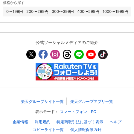
価格から探す
スマホなどでRakuten TVを視聴する際のデ
0〜199円
200〜299円
300〜399円
400〜599円
1000〜1999円
視聴デバイス一覧
バイス連携の設定ができます。
視聴年齢制限の変更時にパスコード入力が
パスコード設定
求められるのでお子さまがいても安心で
す。
公式ソーシャルメディアのご紹介
メルマガの配信停止、配信先のメールアド
メルマガ
レスの変更が可能です。
定額見放題コンテンツの解約はこちらから
定額見放題解約
可能です。
ログアウト
楽天グループサイト一覧
楽天グループアプリ一覧
表示モード：
スマートフォン
PC
企業情報
利用規約
特定商取引法に基づく表示
ヘルプ
コピーライト一覧
個人情報保護方針