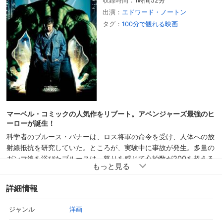
収録時間：
1時間52分
出演：
エドワード・ノートン
タグ：
100分で観れる映画
マーベル・コミックの人気作をリブート。アベンジャーズ最強のヒ
ーローが誕生！
科学者のブルース・バナーは、ロス将軍の命令を受け、人体への放
射線抵抗を研究していた。ところが、実験中に事故が発生。多量の
ガンマ線を浴びたブルースは、怒りを感じて心拍数が200を超える
と巨大な緑色のモンスターに変身する特殊体質になってしまう。
詳細情報
洋画
ジャンル