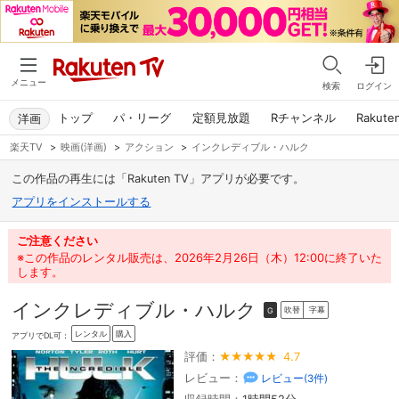
メニュー
検索
ログイン
トップ
パ・リーグ
定額見放題
Rチャンネル
Rakute
洋画
楽天TV
>
映画(洋画)
>
アクション
>
インクレディブル・ハルク
この作品の再生には「Rakuten TV」アプリが必要です。
アプリをインストールする
ご注意ください
※この作品のレンタル販売は、2026年2月26日（木）12:00に終了いた
します。
インクレディブル・ハルク
吹替
字幕
G
レンタル
購入
アプリでDL可：
評価：
4.7
レビュー：
レビュー(
3
件)