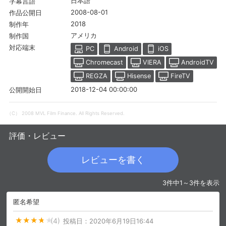
日本語
字幕言語
2008-08-01
作品公開日
2018
制作年
アメリカ
制作国
対応端末
PC
Android
iOS
Chromecast
VIERA
AndroidTV
REGZA
Hisense
FireTV
2018-12-04 00:00:00
公開開始日
（C） 2008 MVL Film Finance. All Rights Reserved.
評価・レビュー
会員設定
会員情報
閉じる
レビューを書く
基本情報、本人連絡先、パスワード 、クレ
3件中1～3件を表示
会員情報変更
ジットカード情報の変更が可能です。
匿名希望
(4)
投稿日：
2020年6月19日16:44
決済方法変更
決済方法の変更が可能です。