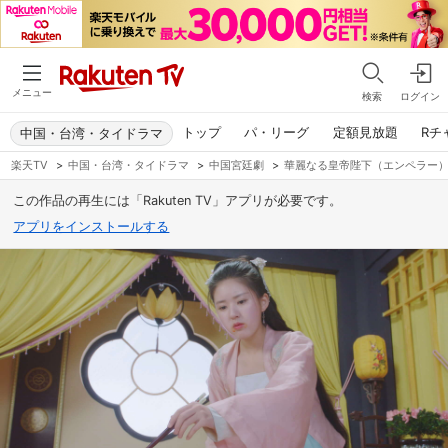
メニュー
検索
ログイン
トップ
パ・リーグ
定額見放題
Rチ
中国・台湾・タイドラマ
楽天TV
>
中国・台湾・タイドラマ
>
中国宮廷劇
>
華麗なる皇帝陛下（エンペラー
この作品の再生には「Rakuten TV」アプリが必要です。
アプリをインストールする