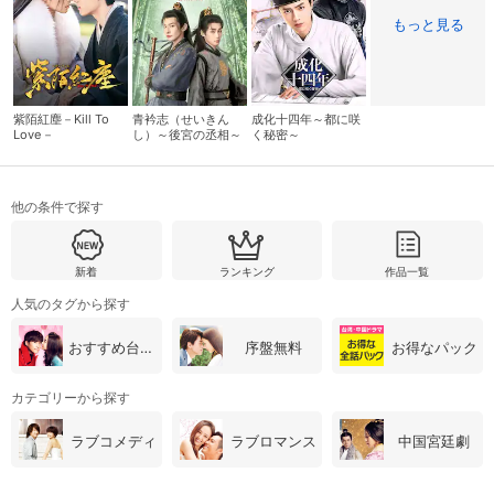
もっと見る
購入明細
４ヵ月分の購入明細の確認が可能です。
紫陌紅塵－Kill To
青衿志（せいきん
成化十四年～都に咲
Love－
し）～後宮の丞相～
く秘密～
現在獲得済みのお得なクーポンを確認でき
Myクーポン
ます。
レンタル、購入、定額見放題の購入履歴の
他の条件で探す
購入履歴
確認が可能です。こちらから視聴いただく
と便利です。
新着
ランキング
作品一覧
お気に入りに登録した作品を確認できま
お気に入り
す。お気に入りに追加した作品の削除も可
人気のタグから探す
能です。
おすすめ台湾・中国ドラマ
序盤無料
お得なパック
サイト内の閲覧履歴を確認できます。履歴
閲覧履歴
の削除も可能です。
カテゴリーから探す
ラブコメディ
ラブロマンス
中国宮廷劇
サイト内で表示される作品の表示制限が可
視聴年齢制限
能です。5段階の年齢区分から選択できま
す。