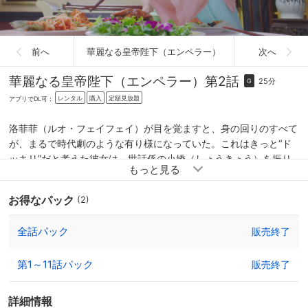
前へ
華麗なる皇帝陛下（エンペラー）
次へ
華麗なる皇帝陛下（エンペラー）
第2話
25分
G
レンタル
購入
定額見放題
アプリでDL可：
洛菲菲（ルオ・フェイフェイ）が目を覚ますと、身の回りのすべて
が、まるで時代劇のような有り様になっていた。これはきっと“ド
ッキリ”だと考えた彼女は、世話係の小嬌（しょうきょう）を振り
きって外へ…。
お得なパック
(2)
全話パック
販売終了
第1～11話パック
販売終了
詳細情報