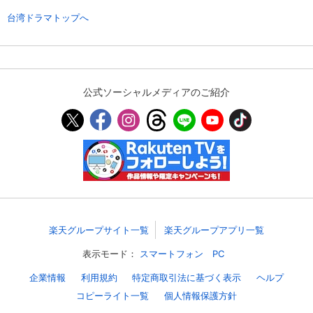
台湾ドラマトップへ
スマホなどでRakuten TVを視聴する際のデ
視聴デバイス一覧
バイス連携の設定ができます。
視聴年齢制限の変更時にパスコード入力が
パスコード設定
求められるのでお子さまがいても安心で
す。
公式ソーシャルメディアのご紹介
メルマガの配信停止、配信先のメールアド
メルマガ
レスの変更が可能です。
定額見放題コンテンツの解約はこちらから
定額見放題解約
可能です。
ログアウト
楽天グループサイト一覧
楽天グループアプリ一覧
表示モード：
スマートフォン
PC
企業情報
利用規約
特定商取引法に基づく表示
ヘルプ
コピーライト一覧
個人情報保護方針