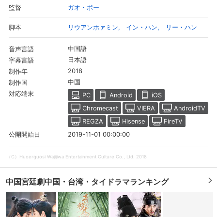
ガオ・ボー
監督
リウアンホァミン
イン・ハン
リー・ハン
脚本
中国語
音声言語
日本語
字幕言語
2018
制作年
中国
制作国
対応端末
PC
Android
iOS
Chromecast
VIERA
AndroidTV
REGZA
Hisense
FireTV
2019-11-01 00:00:00
公開開始日
会員設定
会員情報
閉じる
（C）Huoerguosi Wajijiwa Entertainment Culture Co., Ltd. 2018
基本情報、本人連絡先、パスワード 、クレ
会員情報変更
中国宮廷劇中国・台湾・タイドラマランキング
ジットカード情報の変更が可能です。
決済方法変更
決済方法の変更が可能です。