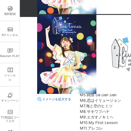
無料動画
詳細情報
Rチャンネル
キャスト・スタッフ
出演：
三森すずこ
Rakuten PLAY
あらすじ
M1.ミライスタート
ジャンル
M2.Happy Lucky Life!!
M3.Colorful Girl
M4.ドキドキトキドキトキメ
M5.純情 Da Dan Dan
イメージを拡大する
M6.恋はイリュージョン
キャンペーン
M7.海と空のヒミツ
M8.サキワフハナ
M9.エガオノキミヘ
TV用認証コー
ド入力
M10.My First Lesson
M11.アレコレ