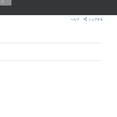
楽天チケット
した
エンタメニュース
推し楽
ヘルプ
シェアする