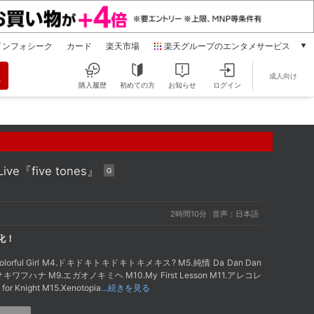
インフォシーク
カード
楽天市場
楽天グループのエンタメサービス
動画配信
成人向け
楽天TV
購入履歴
初めての方
お知らせ
ログイン
本/ゲーム/CD/DVD
楽天ブックス
電子書籍
楽天Kobo
雑誌読み放題
 Live『five tones』
G
楽天マガジン
音楽配信
2時間10分
音声：日本語
楽天ミュージック
動画配信ガイド
化！
Rakuten PLAY
.Colorful Girl M4.ドキドキトキドキトキメキス? M5.純情 Da Dan Dan
無料テレビ
フハナ M9.エガオノキミヘ M10.My First Lesson M11.アレコレ
Rチャンネル
Knight M15.Xenotopia
…続きを見る
チケット