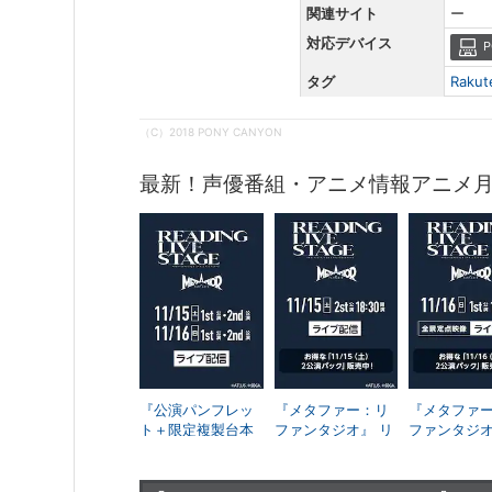
関連サイト
ー
対応デバイス
P
タグ
Raku
（C）2018 PONY CANYON
最新！声優番組・アニメ情報アニメ
『公演パンフレッ
『メタファー：リ
『メタファ
ト＋限定複製台本
ファンタジオ』 リ
ファンタジオ
付き』4公演パック
ーディングライブ
ーディング
ステージ 11/15
ステージ 11
（土）＜2nd＞公
（日）＜1s