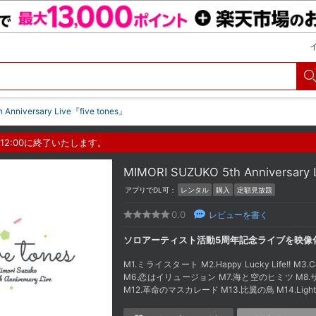
Anniversary Live『five tones』
12:00に終了いたします。
MIMORI SUZUKO 5th Anniversary
アプリでDL可：
レンタル
購入
定額見放題
0.0
レビューを書く
ソロアーティスト活動5周年記念ライブを映像
M1.ミライスタート M2.Happy Lucky Life!! M3
M6.恋はイリュージョン M7.海と空のヒミツ M8.サキワ
M12.革命のマスカレード M13.比翼の鳥 M14.Light for 