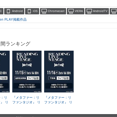
C
Android
iOS
Chromecast
VIERA
AndroidTV
ten PLAY掲載作品
月間ランキング
ー：リ
『メタファー：リ
『メタファー：リ
』 リ
ファンタジオ』 リ
ファンタジオ』 リ
ライブ
ーディングライブ
ーディングライブ
/16
ステージ 11/15
ステージ 11/16
t＞公演
（土）＜1st＞公演
（日）＜2nd＞公