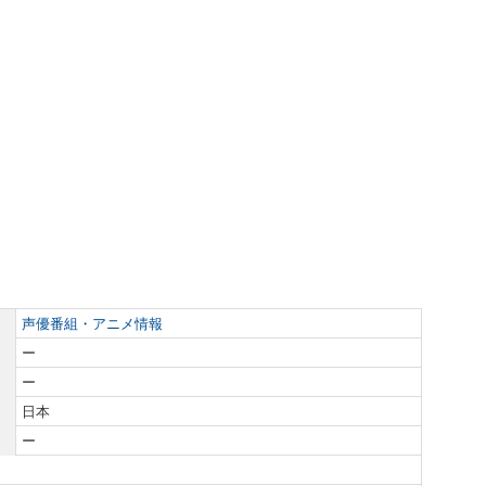
声優番組・アニメ情報
ー
ー
日本
ー