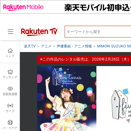
楽天TV
>
アニメ
>
声優番組・アニメ情報
>
MIMORI SUZUKO 5th 
トップ
※この作品のレンタル販売は、2026年2月26日（木）
ドラマ
ランキング
定額見放題
ライブ
パ・リーグ