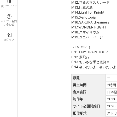
M12.革命のマスカレード
使い方ガイド
M13.比翼の鳥
M14.Light for Knight
M15.Xenotopia
ヘルプ・お問
M16.SAKURA dreamers
い合わせ
M17.WONDER FLIGHT
M18.スマイリウム
M19.ユニバーページ
ログイン
（ENCORE）
EN1.TINY TRAIN TOUR
EN2.夢飛行
EN3.ちいさな手と観覧車
EN4.会いたいよ...会いたいよ
原題
ー
再生時間
2時間
音声言語
日本
制作年
2018
サイト公開開始日
2020-
配信形式
スト