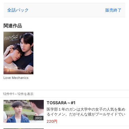
全話パック
販売終了
関連作品
Love Mechanics
12件中1～12件を表示
TOSSARA～#1
医学部１年のガンは大学中の女子の人気を集め
るイケメン。だがそんな彼がプールサイドでい
39分
つも見つめているのは、同じ高校の先輩で工学
220円
部３年のバーだった。ある日、プールサイドで
工学部生の証しであるギアのアクセサリーを拾