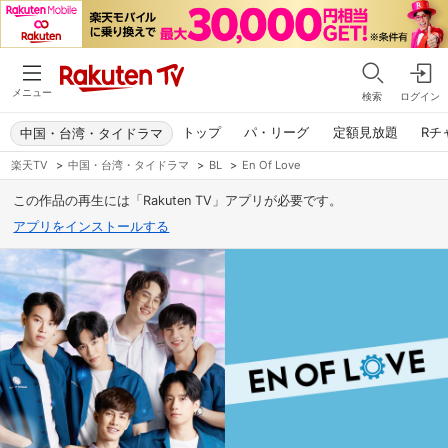
メニュー
検索
ログイン
トップ
パ・リーグ
定額見放題
Rチ
中国・台湾・タイドラマ
楽天TV
>
中国・台湾・タイドラマ
>
BL
>
En Of Love
この作品の再生には「Rakuten TV」アプリが必要です。
アプリをインストールする