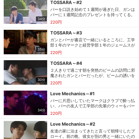
TOSSARA～#2
ったガン。そのギアは、バーが落としていった
バーを口説き始めて１週間が過ぎた日、ガンは
物だった。困ったバーがＳＮＳに「返してくれ
バーに１週間記念のプレゼントを持ってくる。
たら何でもする」と書き込んだ翌日、バーの元
34分
友達にひやかされ、友達の前ではクールに振る
に来たガンは返す条件として「先輩を口説きた
220円
舞うバーだったが、積極的でまめなガンの好意
い」と言いだす。
がまんざらでもない様子。放課後、プールで練
TOSSARA～#3
習中のバーの所に、ガンたちがまたプレゼント
ガンとバーが書店で一緒にいるところに、工学
を持ってやって来る。友人のナとじゃれ合うガ
部１年のマークと経営学部１年のジェームスが
ンを見て、複雑な表情になるバー。バーの表情
35分
やって来る。バーのことが好きなマークは積極
に気づいたガンは、バーの手を引いて２人きり
220円
的にバーに話しかけるが、それが気に入らない
で話しに行く。
ガンと険悪なムードになってしまう。バーの目
TOSSARA～#4
の前で火花を散らす２人。そしてガンが学部の
２人きりで過ごす朝を突然のビームの訪問に邪
男子学生代表である月（ムーン）として出場す
魔されたガンとバーだったが、ビームの誘いを
る、コンテストの日がやってくる。もしコンテ
30分
断って２人で一緒に朝食を食べに行くことにす
ストで優勝したら最初に何をしたいか聞かれた
220円
る。いつもより積極的に甘えてくるバーの行動
ガンの答えは…。
会員設定
会員情報
閉じる
に、てれるガン。食事のあとに食材を買いに行
Love Mechanics～#1
きたいというガンの願いは、バーに手料理を作
バーに片思いしていたマークはクラブで酔っ払
ってもらうことだった。１週間後、試験期間が
い、バーの友人で工学部の先輩のウィーをバー
終わったガンに会いに行ったバーは、バーの部
34分
と勘違いして、際どいセリフを言い続ける。荒
基本情報、本人連絡先、パスワード 、クレ
屋で手料理が食べたいというガンを自分の部屋
220円
会員情報変更
ジットカード情報の変更が可能です。
れ気味のマークをなだめるウィー。そして翌
に連れてくる。
朝、２人が目を覚ましたのは同じベッドの上だ
Love Mechanics～#2
った。ウィーには同じ大学にプローイという名
友達の家に泊まってきたと言って朝帰りしたプ
前の恋人がいるが、マークと一夜を共にした日
決済方法変更
決済方法の変更が可能です。
ローイ。前の晩、彼女が別の男と一緒にいたの
から、なぜかマークのことが頭から離れない。