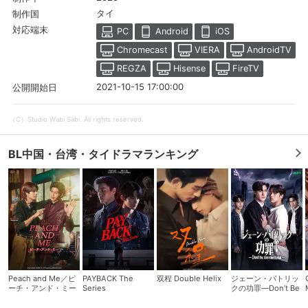
タイ
制作国
対応端末
PC
Android
iOS
Chromecast
VIERA
AndroidTV
REGZA
Hisense
FireTV
2021-10-15 17:00:00
公開開始日
（C）Studio Wabi Sabi. All rights reserved.
BL中国・台湾・タイドラマランキング
Peach and Me／ピ
PAYBACK The
双程 Double Helix
ジェーン・パトリッ
ーチ・アンド・ミー
Series
クの功罪―Don’t Be
Too Emotional―