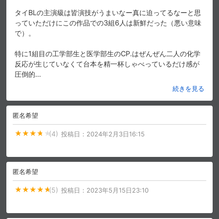
タイBLの主演級は皆演技がうまいなー真に迫ってるなーと思
っていただけにこの作品での3組6人は新鮮だった（悪い意味
で）。
特に1組目の工学部生と医学部生のCP.はぜんぜん二人の化学
反応が生じていなくて台本を精一杯しゃべっているだけ感が
圧倒的
…
続きを見る
匿名希望
(4)
投稿日：
2024年2月3日16:15
匿名希望
(5)
投稿日：
2023年5月15日23:10