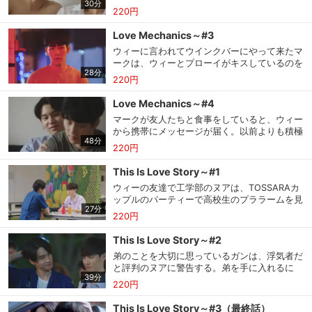
30分
を知ってるウィーは、複雑な気分でマークの部
ずっと元気がないマークが気になったウィー
220円
屋を訪れる。そばにいてほしいというウィー
は、彼を食事に誘う。
を、マークは部屋に迎え入れる。いつもと違う
Love Mechanics～#3
様子で、マークに甘えてくるウィー。プローイ
購入明細
４ヵ月分の購入明細の確認が可能です。
ウィーに言われてウインクバーにやって来たマ
の存在が気になりつつも、ウィーと過ごせるこ
ークは、ウィーとプローイがキスしているのを
とがうれしいマーク。だが、マークの部屋でデ
28分
目撃してしまう。ショックを受けてその場から
ィウの投稿を見ていたウィーに、プローイから
220円
立ち去ったマークをウィーが追おうとするが、
現在獲得済みのお得なクーポンを確認でき
電話がかかってくる。
Myクーポン
ます。
友人たちに止められる。マークの部屋の前でマ
Love Mechanics～#4
ークの帰りを待つウィーは、友人のヌアに苦し
マークが友人たちと食事をしていると、ウィー
い思いを打ち明ける。そんなウィーを心配する
レンタル、購入、定額見放題の購入履歴の
から携帯にメッセージが届く。以前よりも積極
ヌア。そして１か月後、ＳＮＳでマークの消息
48分
購入履歴
確認が可能です。こちらから視聴いただく
的にマークへの思いを伝えるウィー。その後、
を知ったウィーがマークに電話すると、なぜか
220円
と便利です。
マークの部屋でみんなが勉強をしているところ
別の人が出て…。
に、ウィーがやってくる。サッカーを見に行こ
This Is Love Story～#1
うとマークを誘うが…。ウィーとマークの関係
お気に入りに登録した作品を確認できま
ウィーの友達で工学部のヌアは、TOSSARAカ
を見守る友人たちに囲まれ、２人の関係は新た
お気に入り
す。お気に入りに追加した作品の削除も可
ップルのパーティーで高校生のプララームを見
な展開を見せ始める。本話の後半部分は、本作
能です。
27分
かけ、一目で恋に落ちてしまう。プララームは
のさまざまな魅力が語られるキャストたちへの
220円
ガンの弟で、プララックという名前の双子の兄
インタビュー！
弟がいる。少し前までマークのことを狙ってい
サイト内の閲覧履歴を確認できます。履歴
This Is Love Story～#2
閲覧履歴
の削除も可能です。
たヌアに対し、友人たちは乗り換えるのが早い
弟のことを大切に思っているガンは、浮気者だ
と言うが、本人はいたって真剣。何とかアプロ
と評判のヌアに警告する。弟を手に入れるに
ーチする方法を考える。そんなある日、プララ
39分
サイト内で表示される作品の表示制限が可
は、兄を攻略しろという友人たち。ずっと携帯
ームを見かけたヌアはジュースを買って彼に声
220円
視聴年齢制限
能です。5段階の年齢区分から選択できま
を眺めながらプララームからの返信を待つヌア
をかける。
す。
は、何度もメッセージを送るが、全く返信がな
This Is Love Story～#3（最終話）