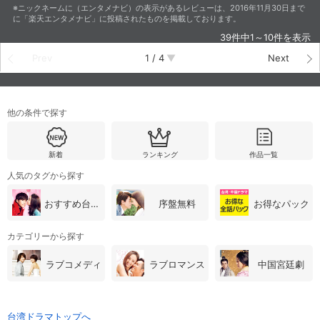
※ニックネームに（エンタメナビ）の表示があるレビューは、2016年11月30日まで
に「楽天エンタメナビ」に投稿されたものを掲載しております。
39件中1～10件を表示
Prev
1
/
4
Next
他の条件で探す
新着
ランキング
作品一覧
人気のタグから探す
おすすめ台湾・中国ドラマ
序盤無料
お得なパック
カテゴリーから探す
ラブコメディ
ラブロマンス
中国宮廷劇
台湾ドラマトップへ