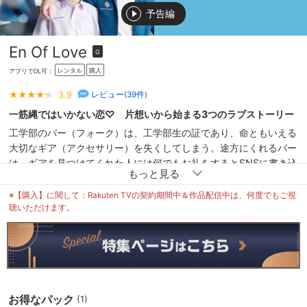
予告編
En Of Love
G
レンタル
購入
アプリでDL可：
3.9
レビュー(
39
件)
一筋縄ではいかない恋♡ 片想いから始まる3つのラブストーリー
工学部のバー（フォーク）は、工学部生の証であり、命ともいえる
大切なギア（アクセサリー）を失くしてしまう。途方にくれるバー
は、ギアを見つけてくれた人には何でもお礼をするとSNSに書き込
みをする。翌日、バーの前にギアを手にした一人の新入生が現れ
る。超イケメンと騒がれるその人は、王子様的人気を誇る医学部の
※【購入】に関して：Rakuten TVの契約期間中＆作品配信中は、何度でもご視
新入生・ガン（ウィン）。失くしたギアを持ったガンの登場に喜ぶ
聴いただけます。
バーだったが、ガンはギアを返すにはお願いを聞いてほしいと告げ
る。その願いとは、「先輩を口説く許可を出す」ことだった。
お得なパック
(1)