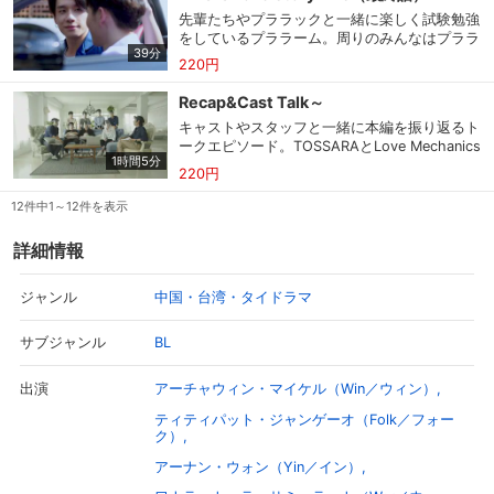
い。いつも待たせる側だったヌアが珍しく待つ
先輩たちやプララックと一緒に楽しく試験勉強
姿を見て、友人たちは興味津々。その後、みん
スマホなどでRakuten TVを視聴する際のデ
をしているプララーム。周りのみんなはプララ
なで夕飯を食べに繰り出したヌアはプララーム
視聴デバイス一覧
バイス連携の設定ができます。
39分
ームに対するヌアの積極的で甘い愛情表現を見
と会い、積極的に好きな気持ちを伝える。そん
220円
てとても盛り上がるが、そんな雰囲気がガンは
なヌアにプララームは…。
気に入らない。険しい表情になるガン。翌日、
Recap&Cast Talk～
視聴年齢制限の変更時にパスコード入力が
プララックと一緒にマークから勉強を教えても
パスコード設定
求められるのでお子さまがいても安心で
キャストやスタッフと一緒に本編を振り返るト
らっていたプララームは、見知らぬ工学部の先
す。
ークエピソード。TOSSARAとLove Mechanics
輩に声をかけられる。どうやらプララームに気
1時間5分
の話を中心に、撮影時の裏話やお気に入りのシ
があるようだが…。ちょうどそこにヌアとウィ
220円
ーンを大公開する。出演者はバー役のフォー
ーがやって来る。
メルマガの配信停止、配信先のメールアド
メルマガ
ク、ウィー役のイン、マーク役のウォーの３人
12件中1～12件を表示
レスの変更が可能です。
と他キャストが４人、スタッフが２人。フォー
クから見たガン役のウィンの演技、マークが語
詳細情報
るキスシーン撮影時の気持ち、インが一番好き
定額見放題コンテンツの解約はこちらから
なシーンなど、気になるエピソードが満載。
定額見放題解約
可能です。
中国・台湾・タイドラマ
ジャンル
BL
サブジャンル
ログアウト
アーチャウィン・マイケル（Win／ウィン）
出演
ティティパット・ジャンゲーオ（Folk／フォー
ク）
アーナン・ウォン（Yin／イン）