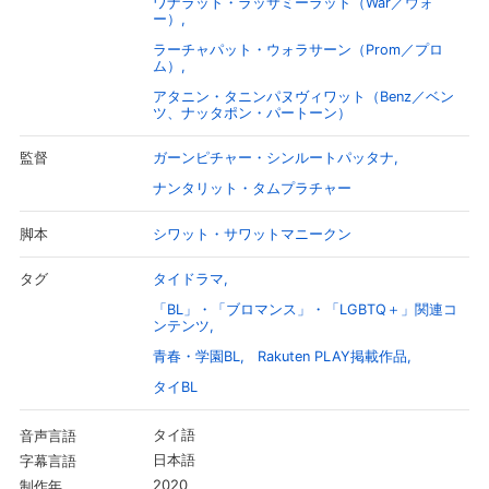
ワナラット・ラッサミーラット（War／ウォ
ー）
ラーチャパット・ウォラサーン（Prom／プロ
ム）
アタニン・タニンパヌヴィワット（Benz／ベン
ツ、ナッタポン・パートーン）
ガーンピチャー・シンルートパッタナ
監督
ナンタリット・タムプラチャー
シワット・サワットマニークン
脚本
タイドラマ
タグ
「BL」・「ブロマンス」・「LGBTQ＋」関連コ
ンテンツ
青春・学園BL
Rakuten PLAY掲載作品
タイBL
タイ語
音声言語
日本語
字幕言語
2020
制作年