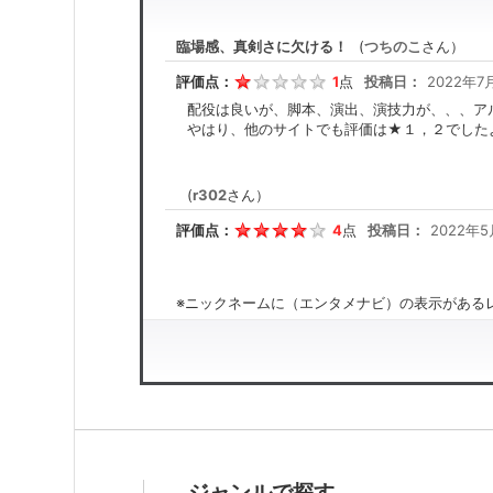
臨場感、真剣さに欠ける！
(
つちのこ
さん）
評価点：
1
点
投稿日：
2022年7月
配役は良いが、脚本、演出、演技力が、、、ア
やはり、他のサイトでも評価は★１，２でした
(
r302
さん）
評価点：
4
点
投稿日：
2022年5
※ニックネームに（エンタメナビ）の表示があるレ
ジャンルで探す