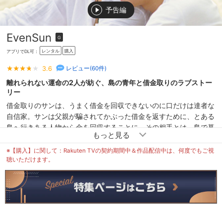
予告編
EvenSun
G
レンタル
購入
アプリでDL可：
3.6
レビュー(
60
件)
離れられない運命の2人が紡ぐ、島の青年と借金取りのラブストー
リー
借金取りのサンは、うまく借金を回収できないのに口だけは達者な
自信家。サンは父親が騙されてかぶった借金を返すために、とある
島へ行きある人物から金を回収することに。その相手とは、島で暮
らす青年・アーティット。まずは彼に近づくために島への行き方を
探るサンだったが、思いもよらない人物と出会い…。
※【購入】に関して：Rakuten TVの契約期間中＆作品配信中は、何度でもご視
聴いただけます。