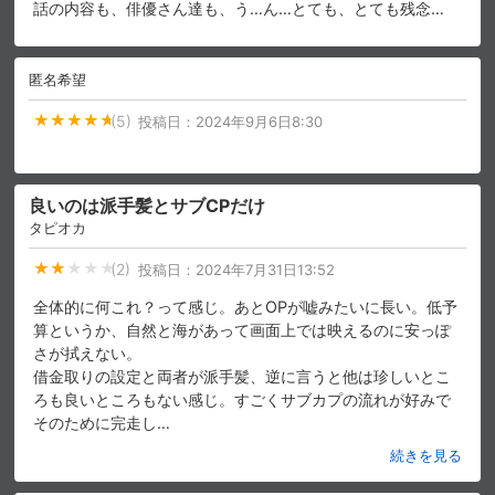
話の内容も、俳優さん達も、う…ん…とても、とても残念…
匿名希望
(5)
投稿日：
2024年9月6日8:30
良いのは派手髪とサブCPだけ
タピオカ
(2)
投稿日：
2024年7月31日13:52
全体的に何これ？って感じ。あとOPが嘘みたいに長い。低予
算というか、自然と海があって画面上では映えるのに安っぽ
さが拭えない。
借金取りの設定と両者が派手髪、逆に言うと他は珍しいとこ
ろも良いところもない感じ。すごくサブカプの流れが好みで
そのために完走し
…
続きを見る