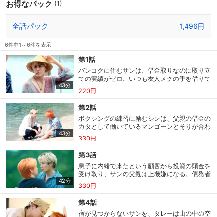
お得なパック
(1)
全話パック
1,496円
6件中1～6件を表示
第1話
バンコクに住むサンは、借金取りなのに取り立
ての実績がゼロ。いつも友人メクの手を借りて
43分
いる。ある日、友人シンの父親である雇い主か
220円
ら、１か月以内にカネを回収しないとメクを相
棒から外し、タイという新人に仕事を任せると
第2話
言われてしまう。さらには、父親が他人に貸し
ボクシングの練習に励むシンは、父親の借金の
付けた1000万バーツをなぜかサンが回収しに
カタとして働いているマンゴーンとそりが合わ
行くはめに。債務者はアーティット島という島
43分
ず、ささいなことでケンカになる。一方、アー
にいるらしい。島への船乗り場でサンが声をか
330円
ティット島に上陸したサンは債務者を見つけ、
けた相手は…？
何とか彼に話しかけようとするが、全然取り合
第3話
ってもらえない。しかたなく引き下がろうとし
息子に内緒で来たという顧客から投資の頭金を
た時、何かを踏んづけてしまい…。サンがホテ
受け取り、サンの父親は上機嫌になる。債務者
ルで出会ったニモには、ジェイという恋人がい
42分
のアーティットにバンコクに帰れと言われたサ
た。
330円
ンは、丘の上から徒歩で海辺の宿まで戻ること
に。歩いているうちに辺りはすっかり暗くな
第4話
り、携帯電話の充電も切れて大ピンチに陥る。
宿が見つからないサンを、タレーは山の中の空
まっすぐ宿に向かうか、丘の上に戻るか迷った