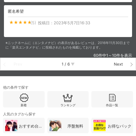
匿名希望
(5)
投稿日：
2023年5月7日16:33
※ニックネームに（エンタメナビ）の表示があるレビューは、2016年11月30日まで
に「楽天エンタメナビ」に投稿されたものを掲載しております。
60件中1～10件を表示
Prev
1
/
6
Next
他の条件で探す
新着
ランキング
作品一覧
人気のタグから探す
おすすめ台湾・中国ドラマ
序盤無料
お得なパック