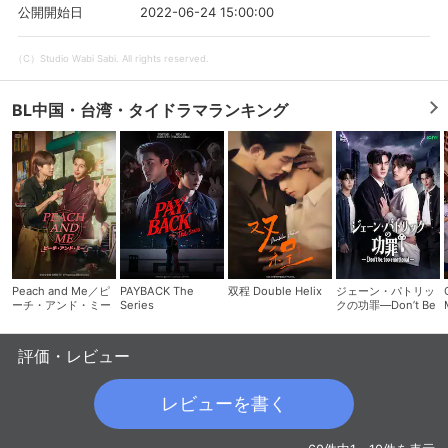
2022-06-24 15:00:00
公開開始日
スマホなどでRakuten TVを視聴する際のデ
視聴デバイス一覧
バイス連携の設定ができます。
（C）Studio Wabi Sabi. All rights reserved.
視聴年齢制限の変更時にパスコード入力が
BL中国・台湾・タイドラマランキング
パスコード設定
求められるのでお子さまがいても安心で
す。
メルマガの配信停止、配信先のメールアド
メルマガ
レスの変更が可能です。
定額見放題コンテンツの解約はこちらから
定額見放題解約
可能です。
Peach and Me／ピ
PAYBACK The
双程 Double Helix
ジェーン・パトリッ
ーチ・アンド・ミー
Series
クの功罪―Don’t Be
Too Emotional―
ログアウト
評価・レビュー
レビューを書く