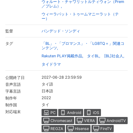
ウォルート・チャワリットルティウォン（Prem
／プレム）
ウィーラパット・トゥームマニーラット（テ
購入明細
４ヵ月分の購入明細の確認が可能です。
ー）
バンデッド・ソンディ
監督
現在獲得済みのお得なクーポンを確認でき
Myクーポン
ます。
「BL」・「ブロマンス」・「LGBTQ＋」関連コ
タグ
ンテンツ
レンタル、購入、定額見放題の購入履歴の
Rakuten PLAY掲載作品
タイBL
[BL]社会人
購入履歴
確認が可能です。こちらから視聴いただく
タイドラマ
と便利です。
お気に入りに登録した作品を確認できま
2027-06-28 23:59:59
公開終了日
お気に入り
す。お気に入りに追加した作品の削除も可
タイ語
音声言語
能です。
日本語
字幕言語
2022
制作年
サイト内の閲覧履歴を確認できます。履歴
閲覧履歴
タイ
制作国
の削除も可能です。
対応端末
PC
Android
iOS
サイト内で表示される作品の表示制限が可
Chromecast
VIERA
AndroidTV
視聴年齢制限
能です。5段階の年齢区分から選択できま
す。
REGZA
Hisense
FireTV