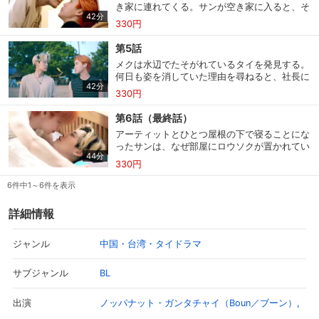
き家に連れてくる。サンが空き家に入ると、そ
末にサンが取った行動は…？
42分
こには不思議な道具がたくさん置かれていた。
330円
ふとベッドのサイドテーブルの引き出しを開け
たサンが目にしたのは…？その頃、弁護士のナ
第5話
ーイはアーティット島に来ていた。友人同士で
メクは水辺でたそがれているタイを発見する。
あるナーイとタレーとアーティットが集まる
何日も姿を消していた理由を尋ねると、社長に
と、なぜか自然と話題はサンのことに。
42分
会うのが怖かったからだと言う。何か隠し事を
330円
してると察知したメクは、タイが持っていた袋
の中身を調べる。一方、空き家のベッドの上で
第6話（最終話）
目覚めたサンは、アーティットに突然手錠をか
アーティットとひとつ屋根の下で寝ることにな
けられ着替えを渡される。
ったサンは、なぜ部屋にロウソクが置かれてい
44分
るのか思い切ってアーティットに尋ねる。その
330円
頃、部屋の外にはタレーとナーイが２人の様子
を心配して見に来ていた。翌朝、アーティット
6件中1～6件を表示
はふとしたきっかけで子ども時代を思い出す。
会員設定
会員情報
閉じる
一方、サンは猿が出没する浜辺で働くことに。
詳細情報
そんな中、ついにサンの父親が島にやって来
る。アーティットとも顔を合わせることにな
り…。
中国・台湾・タイドラマ
ジャンル
基本情報、本人連絡先、パスワード 、クレ
会員情報変更
ジットカード情報の変更が可能です。
BL
サブジャンル
ノッパナット・ガンタチャイ（Boun／ブーン）
出演
決済方法変更
決済方法の変更が可能です。