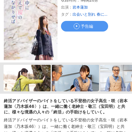
収録時間：
1時間20分
予告編
出演：
岩本蓮加
タグ：
出会いと別れ 春に観たい作品
予告編
終活アドバイザーのバイトをしている不登校の女子高生・咲（岩本
蓮加〈乃木坂46〉）は、一緒に働く老紳士・敬三（宝田明）と共
に、様々な境遇の人々の「終活」の手助けをしていく。
終活アドバイザーのバイトをしている不登校の女子高生・咲（岩本
蓮加〈乃木坂46〉）は、一緒に働く老紳士・敬三（宝田明）と共