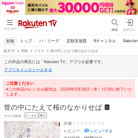
メニュー
検索
ログイン
トップ
パ・リーグ
定額見放題
Rチャンネル
Rakute
邦画
楽天TV
>
邦画
>
ドラマ
>
世の中にたえて桜のなかりせば
この作品の再生には「Rakuten TV」アプリが必要です。
アプリをインストールする
ご注意ください
※この作品のレンタル販売は、2026年2月26日（木）12:00に終了いた
します。
世の中にたえて桜のなかりせば
G
レンタル
購入
アプリでDL可：
評価：
0.0
レビュー：
レビューする