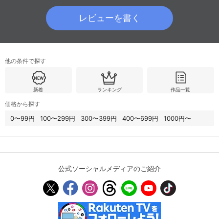
レビューを書く
購入明細
４ヵ月分の購入明細の確認が可能です。
他の条件で探す
現在獲得済みのお得なクーポンを確認でき
Myクーポン
ます。
新着
ランキング
作品一覧
レンタル、購入、定額見放題の購入履歴の
購入履歴
確認が可能です。こちらから視聴いただく
価格から探す
と便利です。
0〜99円
100〜299円
300〜399円
400〜699円
1000円〜
お気に入りに登録した作品を確認できま
お気に入り
す。お気に入りに追加した作品の削除も可
能です。
サイト内の閲覧履歴を確認できます。履歴
公式ソーシャルメディアのご紹介
閲覧履歴
の削除も可能です。
サイト内で表示される作品の表示制限が可
視聴年齢制限
能です。5段階の年齢区分から選択できま
す。