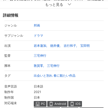
に、様々な境遇の人々の「終活」の手助けをしていく。咲は危険と
隣り合わせの職業で、万が一のために家族に遺書を残していこうと
する者や余命わずかで思い出を残そうとする者たちに寄り添って
詳細情報
「終活」のお手伝いをする日々を送っていた。そんな最中、咲の担
任でかつて国語教師であった南雲（土居志央梨）は生徒からのイジ
邦画
ジャンル
メに遭い、教師をやめ自暴自棄の生活をしていた。咲はひきこもり
の彼女の様子を見に度々家を訪れ、様子をうかがっていた。一方
ドラマ
サブジャンル
で、イジメの張本人の女子生徒を待ち伏せして自分の気持ちをぶつ
けたりもするが、彼女の中のやるせない気持ちは消えることはなか
岩本蓮加
徳井優
吉行和子
宝田明
出演
った。自身も不登校で行き場を求めている咲に、敬三は病気で老い
先短い妻（吉行和子）とかつて見た桜の下での思い出を語る。咲は
三宅伸行
監督
敬三たち夫婦を励まそうと、敬三がかつて見たという桜の木を探し
に出かけるのだが……。
敦賀零
三宅伸行
脚本
出会いと別れ 春に観たい作品
タグ
日本語
音声言語
2021
制作年
日本
制作国
対応端末
PC
Android
iOS