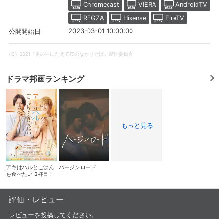
Chromecast
VIERA
AndroidTV
REGZA
Hisense
FireTV
2023-03-01 10:00:00
公開開始日
（C）2021『世の中にたえて桜のなかりせば』製作委員会
ドラマ邦画ランキング
もっと見る
会員設定
会員情報
閉じる
アキはハルとごはん
バージンロード
を食べたい 2杯目！
基本情報、本人連絡先、パスワード 、クレ
会員情報変更
ジットカード情報の変更が可能です。
評価・レビュー
レビューを投稿してください。
決済方法変更
決済方法の変更が可能です。