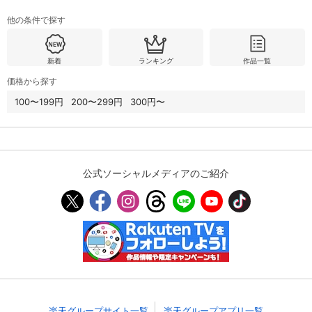
他の条件で探す
購入明細
４ヵ月分の購入明細の確認が可能です。
新着
ランキング
作品一覧
価格から探す
現在獲得済みのお得なクーポンを確認でき
Myクーポン
ます。
100〜199円
200〜299円
300円〜
レンタル、購入、定額見放題の購入履歴の
購入履歴
確認が可能です。こちらから視聴いただく
と便利です。
公式ソーシャルメディアのご紹介
お気に入りに登録した作品を確認できま
お気に入り
す。お気に入りに追加した作品の削除も可
能です。
サイト内の閲覧履歴を確認できます。履歴
閲覧履歴
の削除も可能です。
サイト内で表示される作品の表示制限が可
視聴年齢制限
能です。5段階の年齢区分から選択できま
す。
楽天グループサイト一覧
楽天グループアプリ一覧