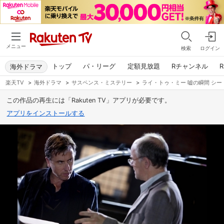
メニュー
検索
ログイン
トップ
パ・リーグ
定額見放題
Rチャンネル
R
海外ドラマ
楽天TV
>
海外ドラマ
>
サスペンス・ミステリー
>
ライ・トゥ・ミー 嘘の瞬間 シー
この作品の再生には「Rakuten TV」アプリが必要です。
アプリをインストールする