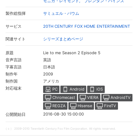
モニカ・レイモンド
ブレンダン・ハインズ
サミュエル・バウム
製作総指揮
20TH CENTURY FOX HOME ENTERTAINMENT
サービス
シリーズまとめページ
関連サイト
Lie to me Season 2 Episode 5
原題
英語
音声言語
日本語
字幕言語
2009
制作年
アメリカ
制作国
会員設定
会員情報
閉じる
対応端末
PC
Android
iOS
Chromecast
VIERA
AndroidTV
REGZA
Hisense
FireTV
基本情報、本人連絡先、パスワード 、クレ
会員情報変更
2016-08-30 15:00:00
公開開始日
ジットカード情報の変更が可能です。
（ｃ） 2009-2010 Twentieth Century Fox Film Corporation. All rights reserved.
決済方法変更
決済方法の変更が可能です。