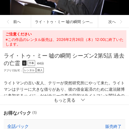
前へ
ライ・トゥ・ミー 嘘の瞬間 シーズン2
次へ
ご注意ください
※この作品のレンタル販売は、2026年2月26日（木）12:00に終了いた
します。
ライ・トゥ・ミー 嘘の瞬間 シーズン2
第5話 過去
の亡霊
44分
字幕
G
レンタル
購入
アプリでDL可：
ライトマンの古い友人、テリーが突然研究所にやって来た。ライト
マンはテリーに大きな借りがあり、彼の借金返済のために違法賭博
に参加するハメに。だがテリーの真の目的はライトマンと闇社会の
ボス、ランスを引き合わせることだった。一方その頃、研究所では
高校に送りつけられてきたテロの予告ビデオの捜査をしていた。
お得なパック
(1)
全話パック
販売終了