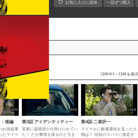
一話ずつ購入
ン1」全話パック
13件中1～13件を表
42分
42分
42分
り：後編
第3話 アイデンティティー
第4話 二者択一
われ強盗事
実家に盗聴器が仕掛けられてい
マイケルに解雇通知を送った人
ったマイケ
た！ だが事情を探るのと引き
物は？ 旧知のスパイに接近す