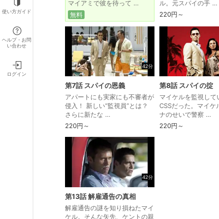
マイアミで彼を待って …
ル。元スパイの手 …
使い方ガイド
220円～
無料
ヘルプ・お問
い合わせ
42分
ログイン
第7話 スパイの恩義
第8話 スパイの掟
アパートにも実家にも不審者が
マイケルを監視して
侵入！ 新しい“監視員”とは？
CSSだった。マイケ
さらに新たな …
ナのせいで警察 …
220円～
220円～
42分
第13話 解雇通告の真相
解雇通告の謎を知り損ねたマイ
ケル。そんな矢先、ケントの親