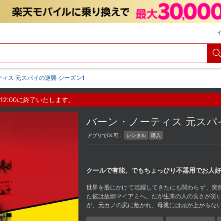
ィス 元スパイの逆襲 シーズン1
12:00に終了いたします。
バーン・ノーティス 元スパ
アプリでDL可：
レンタル
購入
クールで有能、でもちょっぴり不器用でお人好
世界を股にかけて活躍してきたにも関わらず、突然、
た彼は故郷マイアミへ。だが生来の人の良さが災い
が、元カノの尻に敷かれ、母親には頭が上がらな