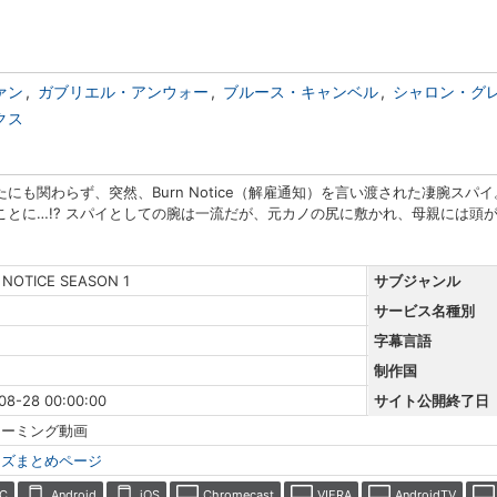
ァン
ガブリエル・アンウォー
ブルース・キャンベル
シャロン・グ
クス
にも関わらず、突然、Burn Notice（解雇通知）を言い渡された凄腕ス
ことに…!? スパイとしての腕は一流だが、元カノの尻に敷かれ、母親には頭
 NOTICE SEASON 1
サブジャンル
サービス名種別
字幕言語
制作国
08-28 00:00:00
サイト公開終了日
リーミング動画
ーズまとめページ
C
Android
iOS
Chromecast
VIERA
AndroidTV