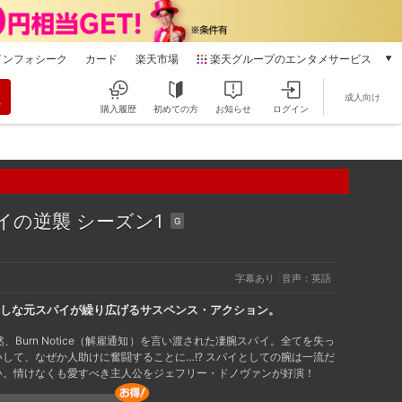
インフォシーク
カード
楽天市場
楽天グループのエンタメサービス
動画配信
成人向け
楽天TV
購入履歴
初めての方
お知らせ
ログイン
本/ゲーム/CD/DVD
楽天ブックス
電子書籍
楽天Kobo
雑誌読み放題
イの逆襲 シーズン1
G
楽天マガジン
音楽配信
楽天ミュージック
字幕あり
音声：英語
動画配信ガイド
しな元スパイが繰り広げるサスペンス・アクション。
Rakuten PLAY
Burn Notice（解雇通知）を言い渡された凄腕スパイ。全てを失っ
無料テレビ
して、なぜか人助けに奮闘することに…!? スパイとしての腕は一流だ
Rチャンネル
い。情けなくも愛すべき主人公をジェフリー・ドノヴァンが好演！
チケット