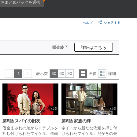
楽天チケット
おまとめパックを選択
エンタメニュース
推し楽
ヘルプ
シェアする
販売終了
詳細はこちら
示
表示数
30
60
90
画像
詳細
1
一
詳
前へ
次へ
覧
細
表
表
示
示
42分
43分
第5話 スパイの旧友
第6話 家族の絆
借金まみれの弟からトラブルを
ネイトから新たな依頼を押し付
押し付けられたマイケル。依頼
けられたマイケル。だがその矢