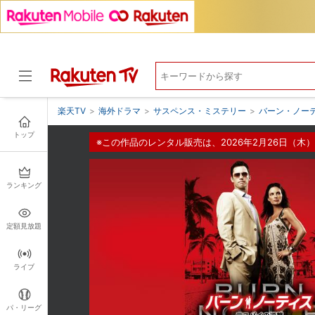
楽天TV
>
海外ドラマ
>
サスペンス・ミステリー
>
バーン・ノーテ
トップ
※この作品のレンタル販売は、2026年2月26日（木）
ドラマ
ランキング
定額見放題
ライブ
パ・リーグ