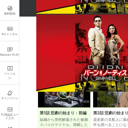
無料動画
お得なパック一覧
Rチャンネル
お得
「バーン・ノーティス 元スパイの逆襲 シーズ
Rakuten PLAY
この作品の各話一覧
ジャンル
キャンペーン
42分
第1話 悲劇の始まり：前編
第2話 悲劇の始ま
TV用認証コー
ド入力
組織から突然解雇された敏腕
資産家の支配人に雇
スパイのマイケル。帰郷した
件を調べることにな