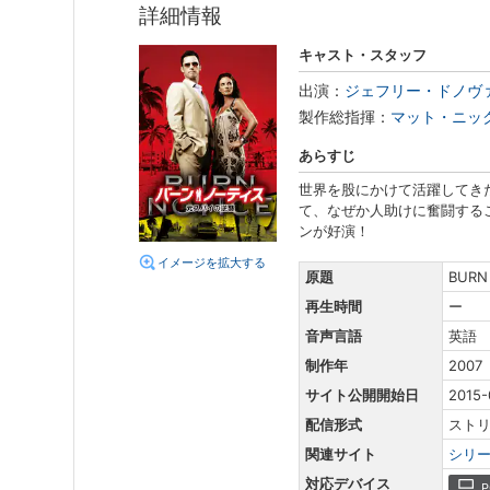
詳細情報
キャスト・スタッフ
出演：
ジェフリー・ドノヴ
製作総指揮：
マット・ニッ
あらすじ
世界を股にかけて活躍してきた
て、なぜか人助けに奮闘する
ンが好演！
イメージを拡大する
原題
BURN
再生時間
ー
音声言語
英語
制作年
2007
サイト公開開始日
2015-
配信形式
スト
関連サイト
シリ
対応デバイス
P