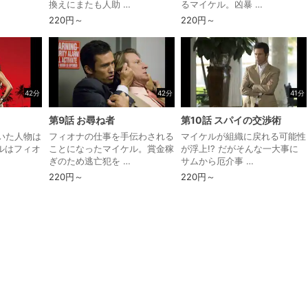
換えにまたも人助 …
るマイケル。凶暴 …
220円～
220円～
42分
42分
41分
第9話 お尋ね者
第10話 スパイの交渉術
いた人物は
フィオナの仕事を手伝わされる
マイケルが組織に戻れる可能性
ルはフィオ
ことになったマイケル。賞金稼
が浮上!? だがそんな一大事に
ぎのため逃亡犯を …
サムから厄介事 …
220円～
220円～