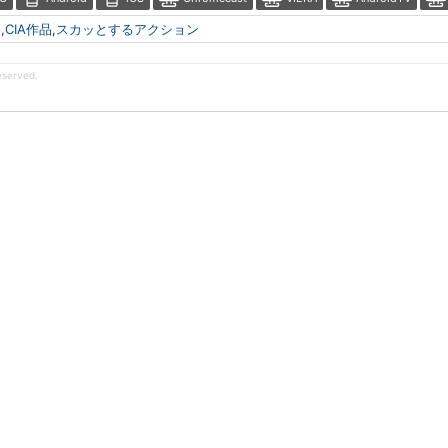
イ
,
CIA作品
,
スカッとするアクション
eserved.