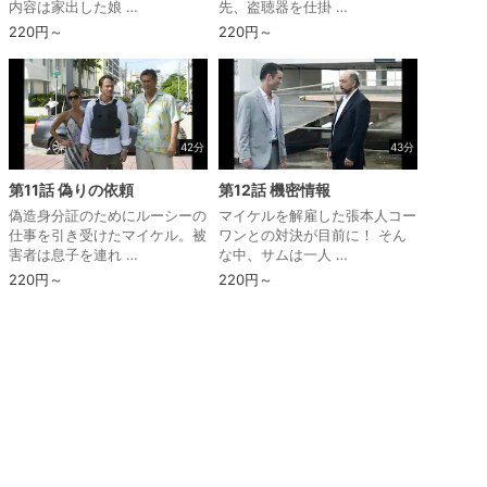
内容は家出した娘 …
先、盗聴器を仕掛 …
220円～
220円～
42分
43分
第11話 偽りの依頼
第12話 機密情報
偽造身分証のためにルーシーの
マイケルを解雇した張本人コー
仕事を引き受けたマイケル。被
ワンとの対決が目前に！ そん
害者は息子を連れ …
な中、サムは一人 …
220円～
220円～