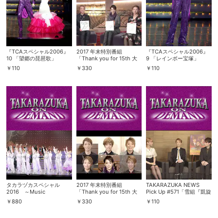
『TCAスペシャル2006』
2017 年末特別番組
『TCAスペシャル2006』
10 「望郷の琵琶歌」
「Thank you for 15th 大
9 「レインボー宝塚」
晦日トークスペシャル」
￥
110
￥
330
￥
110
（後編）
タカラヅカスペシャル
2017 年末特別番組
TAKARAZUKA NEWS
2016 ～Music
「Thank you for 15th 大
Pick Up #571「雪組『凱旋
Succession to Next～
晦日トークスペシャル」
門』『Gato Bonito!!』イ
￥
880
￥
330
￥
110
（’16年・梅田芸術劇場）
（前編）
ンタビュー」～2018年3月
より～