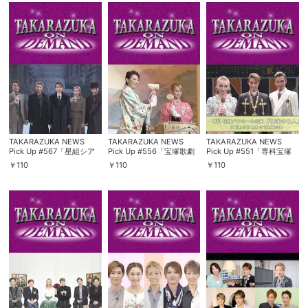
TAKARAZUKA NEWS
TAKARAZUKA NEWS
TAKARAZUKA NEWS
Pick Up #567「星組シア
Pick Up #556「宝塚歌劇
Pick Up #551「専科宝塚
ター・ドラマシティ公演
団「拝賀式」／宝塚大劇場
バウホール公演『神家の七
￥
110
￥
110
￥
110
『ドクトル・ジバゴ』突撃
2018年新春鏡開き」～
人』突撃レポート」～
レポート」～2018年2月よ
2018年1月 お正月スペシャ
2017年11月より～
り～
ル!より～