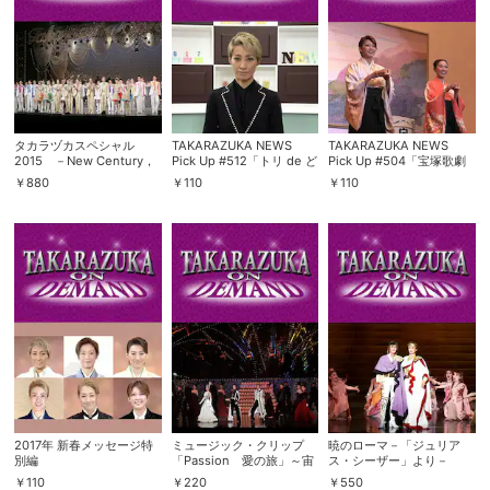
購入明細
４ヵ月分の購入明細の確認が可能です。
現在獲得済みのお得なクーポンを確認でき
Myクーポン
タカラヅカスペシャル
TAKARAZUKA NEWS
TAKARAZUKA NEWS
ます。
2015 －New Century，
Pick Up #512「トリ de ど
Pick Up #504「宝塚歌劇
Next Dream－（’15年・梅
っち？専科 轟悠」～2017
団「拝賀式」／宝塚大劇場
￥
880
￥
110
￥
110
田芸術劇場）
年1月 お正月スペシャルよ
2017年新春鏡開き」～
レンタル、購入、定額見放題の購入履歴の
り～
2017年1月 お正月スペシャ
ルより～
購入履歴
確認が可能です。こちらから視聴いただく
と便利です。
お気に入りに登録した作品を確認できま
お気に入り
す。お気に入りに追加した作品の削除も可
能です。
サイト内の閲覧履歴を確認できます。履歴
閲覧履歴
の削除も可能です。
サイト内で表示される作品の表示制限が可
2017年 新春メッセージ特
ミュージック・クリップ
暁のローマ－「ジュリア
視聴年齢制限
能です。5段階の年齢区分から選択できま
別編
「Passion 愛の旅」～宙
ス・シーザー」より－
す。
組『Passion 愛の旅』よ
（’06年月組・宝塚）
￥
110
￥
220
￥
550