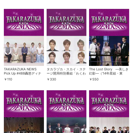
り～
スマホなどでRakuten TVを視聴する際のデ
視聴デバイス一覧
バイス連携の設定ができます。
視聴年齢制限の変更時にパスコード入力が
パスコード設定
求められるのでお子さまがいても安心で
す。
メルマガの配信停止、配信先のメールアド
メルマガ
レスの変更が可能です。
TAKARAZUKA NEWS
タカラヅカ・スカイ・ステ
The Lost Glory —美しき
定額見放題コンテンツの解約はこちらから
Pick Up #488轟悠ディナ
ージ開局特別番組「わくわ
幻影—（’14年星組・東
定額見放題解約
可能です。
ーショー『Prelude of
くエンターテイメントスペ
京・千秋楽）
￥
110
￥
330
￥
550
Yu』稽古場レポート～
シャル!!」（前編）
2016年9月より～
ログアウト