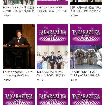
NOW ON STAGE 専科宝塚
TAKARAZUKA NEWS
開局15周年特別番組「輝け
バウホール公演『神家の七
Pick Up「着ムービー～宙
る15周年、夢のときめきス
人』
組・専科編～」
テージ with you!」（後
￥
330
￥
110
￥
330
編）
会員設定
会員情報
閉じる
For the people －リンカ
TAKARAZUKA NEWS
TAKARAZUKA NEWS
ーン 自由を求めた男－
Pick Up #540「轟悠ディ
Pick Up #526「月組博多
（’16年花組・ドラマシテ
ナーショー 『Yū, Sol y
座公演『長崎しぐれ坂』
￥
660
￥
110
￥
110
ィ）
Sombra』 稽古場トーク」
『カルーセル輪舞曲』突撃
基本情報、本人連絡先、パスワード 、クレ
～2017年8月より～
レポート」～2017年5月よ
会員情報変更
ジットカード情報の変更が可能です。
り～
決済方法変更
決済方法の変更が可能です。