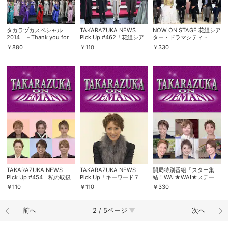
タカラヅカスペシャル
TAKARAZUKA NEWS
NOW ON STAGE 花組シア
2014 －Thank you for
Pick Up #462「花組シア
ター・ドラマシティ・
100 years－（’14年・宝
ター・ドラマシティ公演
KAAT神奈川芸術劇場公演
￥
880
￥
110
￥
330
塚）
『For the people —リン
『For the people —リン
カーン 自由を求めた男
カーン 自由を求めた男
—』突撃レポート」～
—』
2016年2月より～
TAKARAZUKA NEWS
TAKARAZUKA NEWS
開局特別番組「スター集
Pick Up #454「私の取扱
Pick Up「キーワード７
結！WAI★WAI★ステー
説明書。」～2016年1月 お
轟悠」～2013年1月お正月
ジ」
￥
110
￥
110
￥
330
正月スペシャルより～
スペシャルより～
前へ
2 / 5ページ
次へ