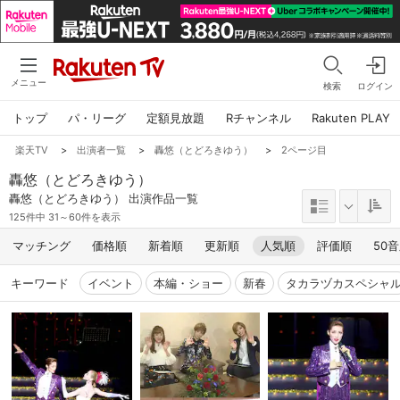
メニュー
検索
ログイン
トップ
パ・リーグ
定額見放題
Rチャンネル
Rakuten PLAY
楽天TV
>
出演者一覧
>
轟悠（とどろきゆう）
>
2ページ目
轟悠（とどろきゆう）
轟悠（とどろきゆう） 出演作品一覧
125件中 31～60件を表示
マッチング
価格順
新着順
更新順
人気順
評価順
50
キーワード
イベント
本編・ショー
新春
タカラヅカスペシャ