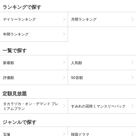
ランキングで探す
購入明細
４ヵ月分の購入明細の確認が可能です。
デイリーランキング
月間ランキング
年間ランキング
現在獲得済みのお得なクーポンを確認でき
Myクーポン
ます。
一覧で探す
レンタル、購入、定額見放題の購入履歴の
購入履歴
確認が可能です。こちらから視聴いただく
新着順
人気順
と便利です。
評価順
50音順
お気に入りに登録した作品を確認できま
お気に入り
す。お気に入りに追加した作品の削除も可
能です。
定額見放題
サイト内の閲覧履歴を確認できます。履歴
タカラヅカ・オン・デマンド プレ
閲覧履歴
すみれの花咲くマンスリーパック
の削除も可能です。
ミアムプラン
ジャンルで探す
サイト内で表示される作品の表示制限が可
視聴年齢制限
能です。5段階の年齢区分から選択できま
す。
宝塚
韓国ドラマ