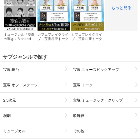
もっと見る
ミュージカル『空白
カフェブレイクライ
カフェブレイクライ
の響き』Blanked
ブ～芹香斗亜トーク
ブ～芹香斗亜トーク
Sound
サロン～ 夜の部
サロン～ 昼の部
サブジャンルで探す
宝塚 舞台
宝塚 ニュースピックアップ
宝塚 オフ・ステージ
宝塚 トーク
会員設定
会員情報
閉じる
2.5次元
宝塚 ミュージック・クリップ
基本情報、本人連絡先、パスワード 、クレ
会員情報変更
演劇
歌舞伎
ジットカード情報の変更が可能です。
ミュージカル
その他
決済方法変更
決済方法の変更が可能です。