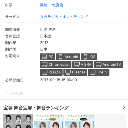
轟悠
悠真倫
出演
タカラヅカ・オン・デマンド
サービス
組名:専科
関連情報
日本語
音声言語
2017
制作年
日本
制作国
対応端末
PC
Android
iOS
Chromecast
VIERA
AndroidTV
REGZA
Hisense
FireTV
2017-09-15 15:00:00
公開開始日
（C）宝塚歌劇
宝塚 舞台宝塚・舞台ランキング