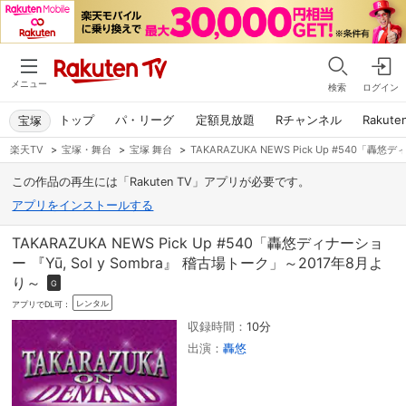
メニュー
検索
ログイン
トップ
パ・リーグ
定額見放題
Rチャンネル
Rakute
宝塚
楽天TV
>
宝塚・舞台
>
宝塚 舞台
>
TAKARAZUKA NEWS Pick Up #540「轟
この作品の再生には「Rakuten TV」アプリが必要です。
アプリをインストールする
TAKARAZUKA NEWS Pick Up #540「轟悠ディナーショ
ー 『Yū, Sol y Sombra』 稽古場トーク」～2017年8月よ
り～
G
レンタル
アプリでDL可：
収録時間：
10分
出演：
轟悠