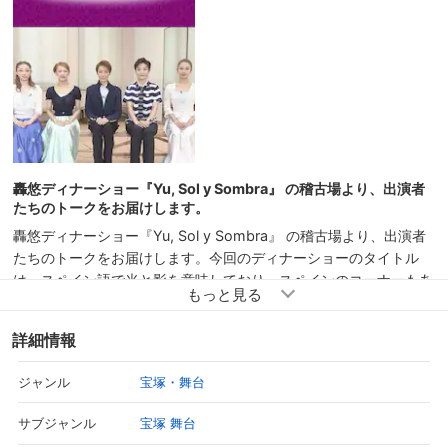
轟悠ディナーショー『Yu, Sol y Sombra』 の稽古場より、出演者
たちのトークをお届けします。
轟悠ディナーショー『Yu, Sol y Sombra』 の稽古場より、出演者
たちのトークをお届けします。今回のディナーショーのタイトル
は、スペイン語で光と影を意味しており、スペインのコーナーもあ
るのだそう。また、それぞれがおススメする場面紹介では、「お稽
古で意識してしまう・・・」と、轟を困惑（？）させるような“萌
詳細情報
えポイント”が飛び出すなど、和やかな雰囲気のトークが繰り広げ
られます。
宝塚・舞台
ジャンル
宝塚 舞台
サブジャンル