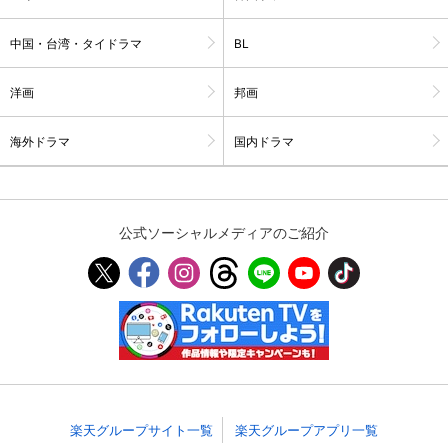
スマホなどでRakuten TVを視聴する際のデ
視聴デバイス一覧
中国・台湾・タイドラマ
BL
バイス連携の設定ができます。
洋画
邦画
視聴年齢制限の変更時にパスコード入力が
パスコード設定
求められるのでお子さまがいても安心で
す。
海外ドラマ
国内ドラマ
メルマガの配信停止、配信先のメールアド
メルマガ
レスの変更が可能です。
公式ソーシャルメディアのご紹介
定額見放題コンテンツの解約はこちらから
定額見放題解約
可能です。
ログアウト
楽天グループサイト一覧
楽天グループアプリ一覧