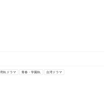
楽天チケット
エンタメニュース
推し楽
湾BLドラマ
青春・学園BL
台湾ドラマ