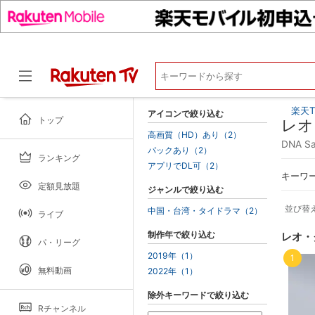
楽天T
アイコンで絞り込む
トップ
レオ
高画質（HD）あり（2）
DNA S
パックあり（2）
ランキング
ドラマ
アプリでDL可（2）
キーワ
定額見放題
ジャンルで絞り込む
並び替
中国・台湾・タイドラマ（2）
ライブ
制作年で絞り込む
レオ・
パ・リーグ
2019年（1）
1
無料動画
2022年（1）
除外キーワードで絞り込む
Rチャンネル