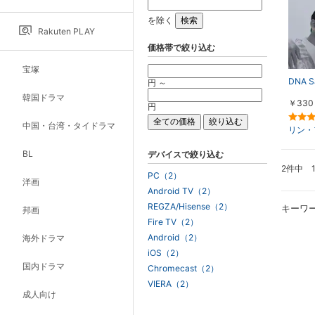
を除く
Rakuten PLAY
価格帯で絞り込む
宝塚
DNA S
円 ～
韓国ドラマ
￥330
円
中国・台湾・タイドラマ
リン・
BL
デバイスで絞り込む
2件中 
PC（2）
洋画
Android TV（2）
REGZA/Hisense（2）
キーワ
邦画
Fire TV（2）
Android（2）
海外ドラマ
iOS（2）
国内ドラマ
Chromecast（2）
VIERA（2）
成人向け