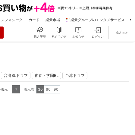
インフォシーク
カード
楽天市場
楽天グループのエンタメサービス
動画配信
成人向け
楽天TV
購入履歴
初めての方
お知らせ
ログイン
本/ゲーム/CD/DVD
楽天ブックス
電子書籍
楽天Kobo
雑誌読み放題
台湾BLドラマ
青春・学園BL
台湾ドラマ
楽天マガジン
音楽配信
を表示
表示数
30
60
90
1
楽天ミュージック
動画配信ガイド
Rakuten PLAY
無料テレビ
Rチャンネル
チケット