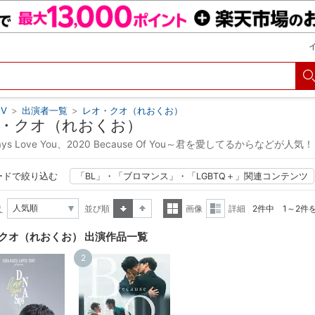
V
>
出演者一覧
>
レオ・クオ（れおくお）
・クオ（れおくお）
ays Love You、2020 Because Of You～君を愛してるからなどが人気！
ードで絞り込む
「BL」・「ブロマンス」・「LGBTQ＋」関連コンテンツ
え
並び順
画像
詳細
2件中 1～2件
昇順
降順
一覧
詳細
クオ（れおくお） 出演作品一覧
表示
表示
2