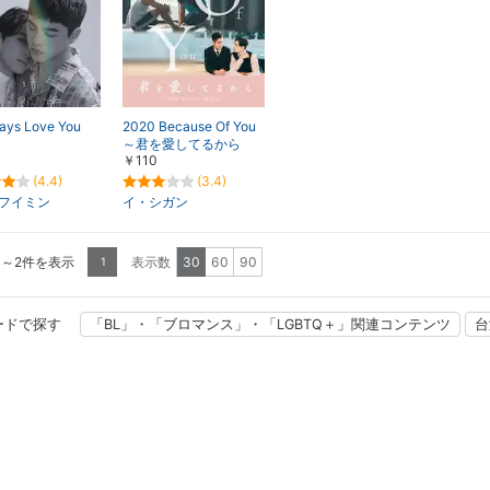
ays Love You
2020 Because Of You
～君を愛してるから
￥110
(4.4)
(3.4)
フイミン
イ・シガン
1～2件を表示
表示数
30
60
90
1
ードで探す
「BL」・「ブロマンス」・「LGBTQ＋」関連コンテンツ
台