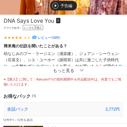
予告編
DNA Says Love You
G
レンタル
購入
アプリでDL可：
4.4
レビュー(
18
件)
帰来庵の伝説を聞いたことがある？
幼なじみのプー・ラージエン（浦楽建）、ジュアン・シーウェン
（荘喜文）、シエ・ユーホー（謝雨荷）は共に過ごした子供時代
に、一生離れずにそばにいようと誓う。だが思いもよらず理由もな
く別れ、ラージエン、シーウェンはお互いの人生から消えていた。
数年後、ラージエンが自分の探検チャンネルのアクセス数が減り続
※【購入】に関して：RakutenTVの契約期間中＆作品配信中は、何度でもご視
けてることを悩んでいる時、映像制作の勉強をしているアンバーと
聴いただけます。
いう青年が現れる。そして彼はラージエンたちと共に「帰来庵」を
お得なパック
(1)
探しに行くのだった。
全話パック
2,772円
12件中1～12件を表示