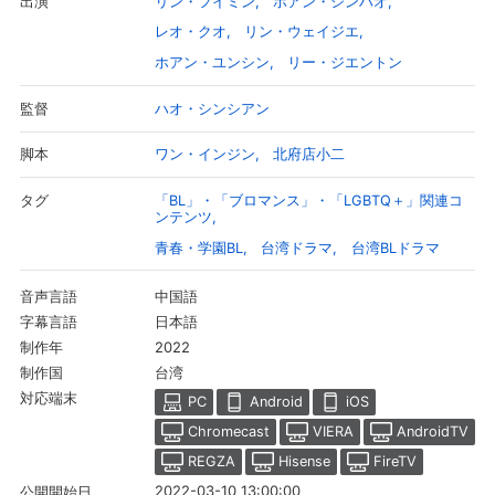
リン・フイミン
ホアン・シンハオ
出演
レオ・クオ
リン・ウェイジエ
スマホなどでRakuten TVを視聴する際のデ
視聴デバイス一覧
バイス連携の設定ができます。
ホアン・ユンシン
リー・ジエントン
視聴年齢制限の変更時にパスコード入力が
ハオ・シンシアン
監督
パスコード設定
求められるのでお子さまがいても安心で
す。
ワン・インジン
北府店小二
脚本
メルマガの配信停止、配信先のメールアド
「BL」・「ブロマンス」・「LGBTQ＋」関連コ
タグ
メルマガ
レスの変更が可能です。
ンテンツ
青春・学園BL
台湾ドラマ
台湾BLドラマ
定額見放題コンテンツの解約はこちらから
定額見放題解約
可能です。
中国語
音声言語
日本語
字幕言語
2022
制作年
ログアウト
台湾
制作国
対応端末
PC
Android
iOS
Chromecast
VIERA
AndroidTV
REGZA
Hisense
FireTV
2022-03-10 13:00:00
公開開始日