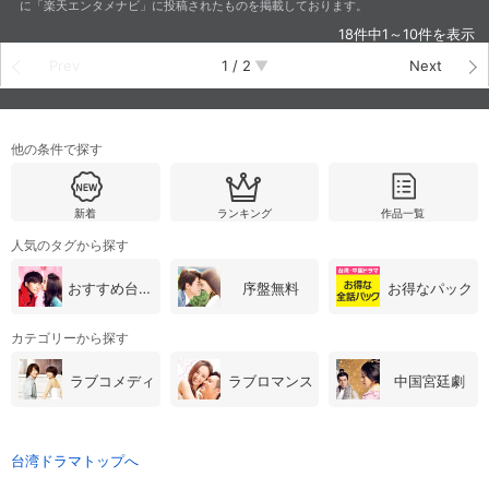
に「楽天エンタメナビ」に投稿されたものを掲載しております。
18件中1～10件を表示
Prev
1
/
2
Next
他の条件で探す
新着
ランキング
作品一覧
人気のタグから探す
おすすめ台湾・中国ドラマ
序盤無料
お得なパック
カテゴリーから探す
ラブコメディ
ラブロマンス
中国宮廷劇
台湾ドラマトップへ