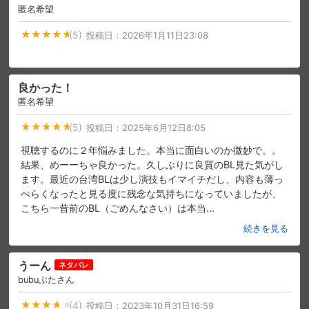
匿名希望
(5)
投稿日：
2026年1月11日23:08
良かった！
匿名希望
(5)
投稿日：
2025年6月12日8:05
視聴するのに２年悩みました。本当に面白いのか微妙で。。
結果、めーーちゃ良かった。久しぶりに良質のBL見た気がし
ます。最近の台湾BLは少し演技もイマイチだし、内容も薄っ
ぺらくなったと見る度に残念な気持ちになっていましたが、
こちら一昔前のBL（ごめんなさい）は本当
…
続きを見る
うーん
ネタバレ
bubuぶたさん
(4)
投稿日：
2023年10月31日16:59