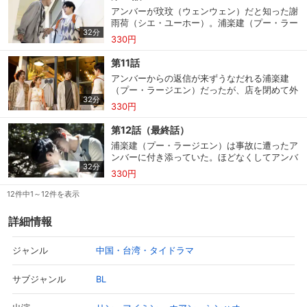
と、その人物は大学の登録課へと入っていっ
った。
アンバーが玟玟（ウェンウェン）だと知った謝
た。不思議に思い登録課で名前を尋ねると意外
雨荷（シエ・ユーホー）。浦楽建（プー・ラー
な人物の名前が返ってくるのだった。その夜、
32分
ジエン）に抱えてきた想いと友情の狭間で１人
楽建は生配信の動画にアンバーが映っていると
330円
購入明細
４ヵ月分の購入明細の確認が可能です。
思い悩んでいたが、見騰（ジエントン）に心の
のコメントを見つける。気になった楽建はアン
内を話し覚悟を決める。一方で楽建は雨荷の態
バーにメッセージを送るのだが…。
第11話
度がおかしいことに疑問を抱き、何があったの
アンバーからの返信が来ずうなだれる浦楽建
か聞き出そうとしていた。何も答えようとしな
現在獲得済みのお得なクーポンを確認でき
（プー・ラージエン）だったが、店を閉めて外
Myクーポン
い雨荷だったが、最終的には楽建へ真実を伝え
ます。
32分
へ出るとアンバーの姿が。謝見騰（シエ・ジエ
ることに。楽建は混乱したままアンバーの所へ
330円
ントン）は２人を見つめる謝雨荷（シエ・ユー
向かいなぜ本当のことを隠していたのか詰める
ホー）を促し、先に店をあとにする。そして車
が、アンバーの言葉につかんでいた腕を離して
レンタル、購入、定額見放題の購入履歴の
第12話（最終話）
内で大きく息をつく雨荷を褒め、元気づけるの
しまう。
購入履歴
確認が可能です。こちらから視聴いただく
浦楽建（プー・ラージエン）は事故に遭ったア
だった。その頃、２人だけとなった楽建とアン
と便利です。
ンバーに付き添っていた。ほどなくしてアンバ
バーはわだかまりを解くべく気持ちを伝え合
32分
ーのもとへ駆け付けた謝雨荷（シエ・ユーホ
い、以前のように笑顔で語り合っていた。そし
330円
お気に入りに登録した作品を確認できま
ー）は、アンバーが事故に遭った理由を楽建に
ていつしか壁に描かれた絵の思い出話で盛り上
お気に入り
す。お気に入りに追加した作品の削除も可
問い詰める。雨荷に心の内を打ち明ける楽建。
12件中1～12件を表示
がり、気がつくとお互いの顔が近くに…。
能です。
雨荷は母親の期待を裏切ることになってしまう
ことに悩む楽建の背中を心強い言葉で押す。雨
詳細情報
荷の言葉を受け、楽建が母親に本当の気持ちを
サイト内の閲覧履歴を確認できます。履歴
閲覧履歴
打ち明けると、意外な答えが返ってくる結果
の削除も可能です。
に。一方で翌朝、アンバーは楽建に置手紙を残
中国・台湾・タイドラマ
ジャンル
し、病室を後にしていた。
サイト内で表示される作品の表示制限が可
BL
サブジャンル
視聴年齢制限
能です。5段階の年齢区分から選択できま
す。