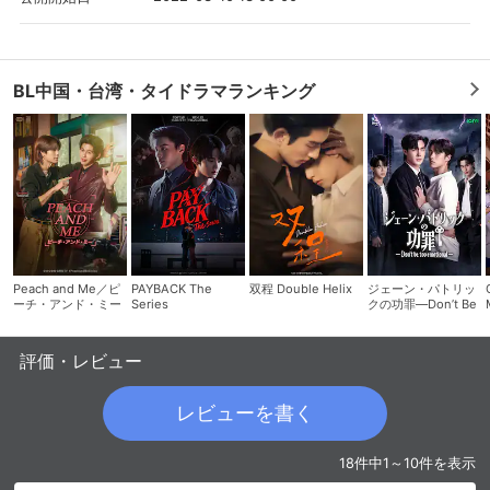
BL中国・台湾・タイドラマランキング
Peach and Me／ピ
PAYBACK The
双程 Double Helix
ジェーン・パトリッ
ーチ・アンド・ミー
Series
クの功罪―Don’t Be
Too Emotional―
評価・レビュー
レビューを書く
18件中1～10件を表示