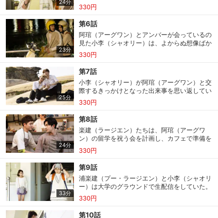
24分
建は気持ちが落ち着かず窓の外を眺めていた。
だが倉庫の整理をしているとドアの鍵が壊れ、
330円
そんな楽建に雨荷は、アンバーは部外者であり
２人は閉じ込められたまま出られなくなってし
昨日はたまたま暇だったから大掃除を手伝って
まう。
第6話
くれただけだと話す。だがその直後、アンバー
阿琯（アーグワン）とアンバーが会っているの
が店を訪れ楽建の表情も一気に明るくなり、さ
見た小李（シャオリー）は、よからぬ想像ばか
らに２人で新メニューの試作をすることに。そ
23分
りをしていた。そして自暴自棄になった小李
んな２人の姿に雨荷は複雑な眼差しを向けるの
330円
が、阿琯の本を壁に投げつけるとエアメールが
だった。一方、小李（シャオリー）は阿琯（ア
出てくる。エアメールを開封してみると、中に
ーグワン）の忘れ物を届けに走るのだが…。
第7話
は留学の合格通知が…。小李は帰ってきた阿琯
小李（シャオリー）が阿琯（アーグワン）と交
にアンバーと留学のことを問い詰めるが、返っ
際するきっかけとなった出来事を思い返してい
てくるのは曖昧な回答ばかりだった。それに憤
25分
ると阿琯から心配するメッセージが次々と入っ
り家を飛び出し失踪した小李。阿琯や楽建（ラ
330円
てくる。それを読んだ小李は阿琯へ電話をかけ
ージエン）たちが必死で探すも、小李は街から
ようとするが、携帯を持つ手を下ろしてしま
姿を消していた。
第8話
う。だが背後から小李を呼ぶ阿琯の声が聞こ
楽建（ラージエン）たちは、阿琯（アーグワ
え…。２人のことが解決し、浦楽建（プー・ラ
ン）の留学を祝う会を計画し、カフェで準備を
会員設定
会員情報
閉じる
ージエン）と謝雨荷（シエ・ユーホー）がカフ
24分
していた。その時、雨荷（ユーホー）はアンバ
ェで小学校の卒業アルバムを見ているとアンバ
330円
ーの鼻歌を聞いて不思議に思う。パーティーで
ーが訪ねてくる。写真を見て盛り上がる２人
はお酒を飲み、みんな大盛り上がり。ゲームで
は、アンバーに台湾で通った小学校について尋
第9話
小李（シャオリー）はアンバーに好きな人がい
ねるのだが…
基本情報、本人連絡先、パスワード 、クレ
浦楽建（プー・ラージエン）と小李（シャオリ
会員情報変更
るか尋ねるが、アンバーは答えず罰ゲームのお
ジットカード情報の変更が可能です。
ー）は大学のグラウンドで生配信をしていた。
酒を飲もうとする。酔い潰れたアンバーを家に
33分
その様子を携帯で見ていた謝雨荷（シエ・ユー
連れて帰り、ベッドに倒れ込む楽建。２人で目
330円
ホー）はグラウンドの奥に、そこにいるはずの
覚めたあと、沈黙を破ろうとアンバーは話題を
ない人の姿を見つけあとを追うことに。する
作るが、楽建の言葉に複雑な思いを抱えるのだ
決済方法変更
決済方法の変更が可能です。
第10話