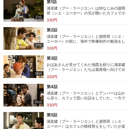
第1話
浦楽建（プー・ラージエン）は幼なじみの謝雨
荷（シエ・ユーホー）の兄が開いたカフェで小
21分
李（シャオリー）と議論を交わしていた。開設
330円
した探検動画サイトのアクセス数が伸びず悩ん
でいたのだ。アクセス数を伸ばすためならやら
第2話
せもいとわない小李と、クオリティーを上げる
浦楽建（プー・ラージエン）と謝雨荷（シエ・
べきだと主張する浦楽建。意見は平行線をたど
ユーホー）の前に、海外で映像制作の勉強をし
り結論が出ないまま小李は恋人に会うため帰っ
21分
て帰ってきたというアンバーが現れる。動画に
てしまう。その夜、浦楽建は母親から伝説
330円
対して的確なアドバイスをしてくれるアンバー
の“帰来庵”を探してはと提案を受ける。父親の
に心を弾ませた浦楽建は、浮き足だって小李
念願でもあったと知り小李に話を持ちかけるの
第3話
（シャオリー）に彼の話を熱弁するが、反応は
だが…。
おばあさんが見せてくれた地図を頼りに浦楽建
イマイチだった。そして再度カフェに現れたア
（プー・ラージエン）たちは孤燈嶺へ向けて出
ンバーに浦楽建が帰来庵の話をすると、どこに
26分
発する。山から見える絶景に喜んだのも束の
あるかの手がかりを得るため２人で山へ行こう
330円
間、４人は同じ道をグルグル回っていることに
という流れに…。そして、そこで帰来庵の伝説
気がつく。だが今から引き返しても日が暮れて
の真相を知ることになるのだった。
第4話
しまうため山中で野宿することに。その夜、４
浦楽建（プー・ラージエン）とアンバーは山か
人で語り合ううちに“帰来庵”の伝説の話題とな
ら戻り、カフェで思い出話をしていた。一方で
る。小李（シャオリー）はこの伝説に感じてい
26分
小李（シャオリー）は山で撮った動画を編集
た違和感からある仮説を立て、アンバーも同意
330円
し、楽建に黙ってアップする。恋愛仕立てに演
するのだった。そして、みんなが寝静まった
出された動画は好評を博し、チャンネル登録者
頃、山の中から物音が聞こえ…。
第5話
数が激増するも、楽建は小李に文句を言うのだ
浦楽建（プー・ラージエン）と謝雨荷（シエ・
った。カフェの大掃除の日、アンバーが楽建に
ユーホー）はカフェの模様替えをしていたが楽
会いに来ると、そのまま手伝いをすることに。