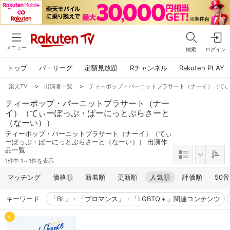
メニュー
検索
ログイン
トップ
パ・リーグ
定額見放題
Rチャンネル
Rakuten PLAY
楽天TV
>
出演者一覧
>
ティーポップ・パーニットプラサート（ナーイ）（て
ティーポップ・パーニットプラサート（ナー
イ）（てぃーぽっぷ・ぱーにっとぷらさーと
（なーい））
ティーポップ・パーニットプラサート（ナーイ）（てぃ
ーぽっぷ・ぱーにっとぷらさーと（なーい）） 出演作
品一覧
1件中 1～1件を表示
マッチング
価格順
新着順
更新順
人気順
評価順
50
キーワード
「BL」・「ブロマンス」・「LGBTQ＋」関連コンテンツ
1