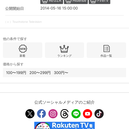
REGZA
Hisense
FireTV
2014-05-16 15:00:00
公開開始日
購入明細
４ヵ月分の購入明細の確認が可能です。
（ｃ）Touchstone Television
現在獲得済みのお得なクーポンを確認でき
Myクーポン
他の条件で探す
ます。
レンタル、購入、定額見放題の購入履歴の
新着
ランキング
作品一覧
購入履歴
確認が可能です。こちらから視聴いただく
と便利です。
価格から探す
100〜199円
200〜299円
300円〜
お気に入りに登録した作品を確認できま
お気に入り
す。お気に入りに追加した作品の削除も可
能です。
サイト内の閲覧履歴を確認できます。履歴
閲覧履歴
の削除も可能です。
公式ソーシャルメディアのご紹介
サイト内で表示される作品の表示制限が可
視聴年齢制限
能です。5段階の年齢区分から選択できま
す。