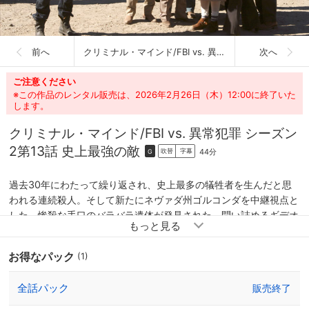
前へ
クリミナル・マインド/FBI vs. 異常犯罪 シーズン2
次へ
ご注意ください
※この作品のレンタル販売は、2026年2月26日（木）12:00に終了いた
します。
クリミナル・マインド/FBI vs. 異常犯罪 シーズン
2
第13話 史上最強の敵
44分
吹替
字幕
G
過去30年にわたって繰り返され、史上最多の犠牲者を生んだと思
われる連続殺人。そして新たにネヴァダ州ゴルコンダを中継視点と
した、惨殺な手口のバラバラ遺体が発見された。問い詰めるギデオ
ンと、動揺をまったく見せない容疑者。80号線のハイウェイを共
通点とするものとは？ そしてゴルコンダを出発点・終着点とした
お得なパック
(1)
30年の驚愕の結末とは？
全話パック
販売終了