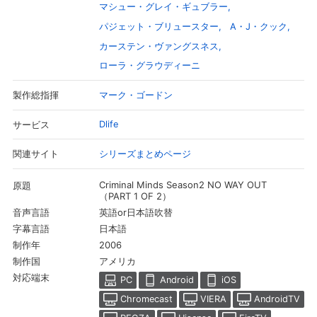
マシュー・グレイ・ギュブラー
パジェット・ブリュースター
A・J・クック
カーステン・ヴァングスネス
ローラ・グラウディーニ
マーク・ゴードン
製作総指揮
Dlife
サービス
シリーズまとめページ
関連サイト
Criminal Minds Season2 NO WAY OUT
原題
（PART 1 OF 2）
会員設定
会員情報
閉じる
英語or日本語吹替
音声言語
日本語
字幕言語
2006
制作年
基本情報、本人連絡先、パスワード 、クレ
会員情報変更
アメリカ
制作国
ジットカード情報の変更が可能です。
対応端末
PC
Android
iOS
Chromecast
VIERA
AndroidTV
決済方法変更
決済方法の変更が可能です。