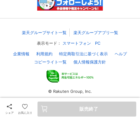
スマホなどでRakuten TVを視聴する際のデ
視聴デバイス一覧
バイス連携の設定ができます。
視聴年齢制限の変更時にパスコード入力が
楽天グループサイト一覧
楽天グループアプリ一覧
パスコード設定
求められるのでお子さまがいても安心で
す。
表示モード：
スマートフォン
PC
企業情報
利用規約
特定商取引法に基づく表示
ヘルプ
メルマガの配信停止、配信先のメールアド
メルマガ
レスの変更が可能です。
コピーライト一覧
個人情報保護方針
定額見放題コンテンツの解約はこちらから
定額見放題解約
可能です。
© Rakuten Group, Inc.
ログアウト
販売終了
シェア
お気に入り