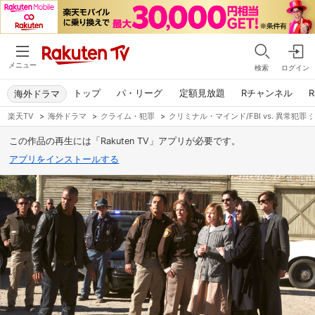
メニュー
検索
ログイン
トップ
パ・リーグ
定額見放題
Rチャンネル
R
海外ドラマ
楽天TV
>
海外ドラマ
>
クライム・犯罪
>
クリミナル・マインド/FBI vs. 異常犯罪 
この作品の再生には「Rakuten TV」アプリが必要です。
アプリをインストールする